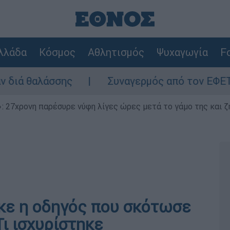
λλάδα
Κόσμος
Αθλητισμός
Ψυχαγωγία
Fo
άσσης
Συναγερμός από τον ΕΦΕΤ: Ανακαλε
 27χρονη παρέσυρε νύφη λίγες ώρες μετά το γάμο της και ζη
κε η οδηγός που σκότωσε
Τι ισχυρίστηκε