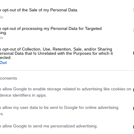
o opt-out of the Sale of my Personal Data.
οκομείο με ενδείξεις κακοποίησης -
In
ατα στο κεφάλι
to opt-out of processing my Personal Data for Targeted
ing.
In
ίγες ώρες, η οδηγός φαίνεται να
o opt-out of Collection, Use, Retention, Sale, and/or Sharing
ersonal Data that Is Unrelated with the Purposes for which it
ις βλέπει τον σκυλάκο. Αφού περίμενε
lected.
Out
ζι και πέρασε από πάνω του
, αφήνοντάς τον
consents
o allow Google to enable storage related to advertising like cookies on
evice identifiers in apps.
o allow my user data to be sent to Google for online advertising
s.
to allow Google to send me personalized advertising.