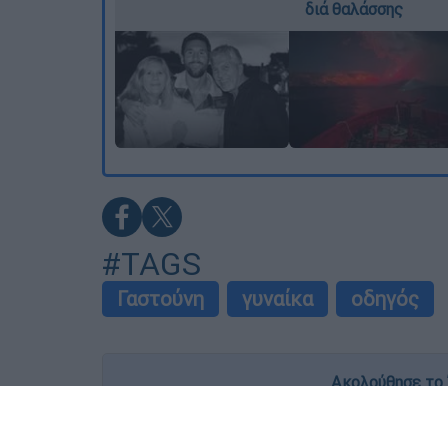
διά θαλάσσης
#TAGS
Γαστούνη
γυναίκα
οδηγός
Ακολούθησε το 
Live όλες οι εξελίξεις λεπτό προς