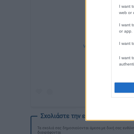
I want t
web or d
I want t
or app.
I want t
View this post on Instag
I want t
authenti
Τα σχολιά σας δημοσιεύονται άμεσα με δική σας ευθύνη
διαγράφονται