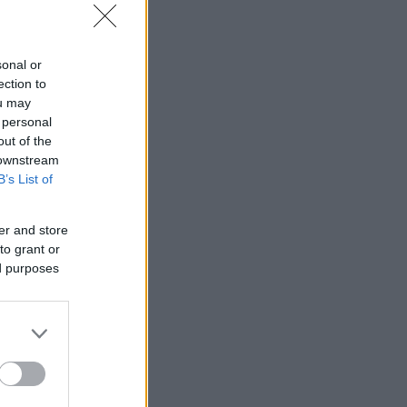
sonal or
ection to
ou may
 personal
out of the
 downstream
B’s List of
er and store
to grant or
ed purposes