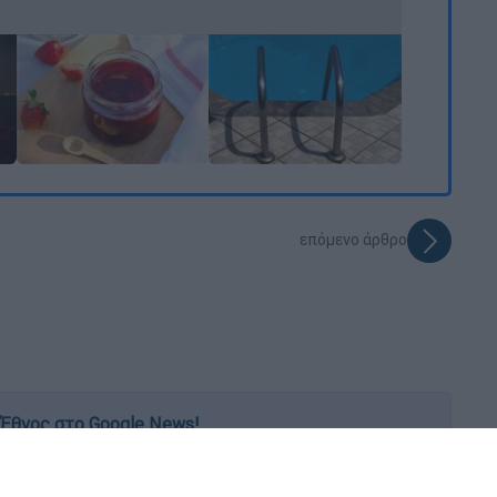
επόμενο άρθρο
Έθνος στο Google News!
 λεπτό, με την υπογραφή του www.ethnos.gr