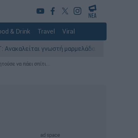
od & Drink
Travel
Viral
ίται γνωστή μαρμελάδα - Κίνδυνος θραύσης στη
τούσε να πάει σπίτι...