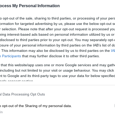
ocess My Personal Information
to opt-out of the sale, sharing to third parties, or processing of your per
formation for targeted advertising by us, please use the below opt-out s
r selection. Please note that after your opt-out request is processed y
αστούνη
eing interest-based ads based on personal information utilized by us or
disclosed to third parties prior to your opt-out. You may separately opt-
losure of your personal information by third parties on the IAB’s list of
 το ΕΘΝΟΣ στη Google
. This information may also be disclosed by us to third parties on the
IA
Participants
that may further disclose it to other third parties.
ος που
παρέσυρε και σκότωσε αδέσποτο
 that this website/app uses one or more Google services and may gath
including but not limited to your visit or usage behaviour. You may click 
 to Google and its third-party tags to use your data for below specifi
0 ετών, που εξετάζεται από αστυνομικούς.
ogle consent section.
ς,
ισχυρίστηκε
πως
είδε τον σκύλο αλλά
l Data Processing Opt Outs
o opt-out of the Sharing of my personal data.
In