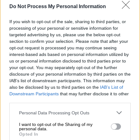
των φυσικών τους συμπεριφορών.
Do Not Process My Personal Information
Υπενθυμίζει επίσης ότι πολλά είδη πτηνών
αναπτύσσουν
«εδαφική συμπεριφορά»
όταν
If you wish to opt-out of the sale, sharing to third parties, or
θεωρούν έναν χώρο ως περιοχή τους, κάτι
processing of your personal or sensitive information for
που οι ειδικοί χαρακτηρίζουν
απολύτως
targeted advertising by us, please use the below opt-out
section to confirm your selection. Please note that after your
φυσιολογικό
.
opt-out request is processed you may continue seeing
Η ανακοίνωση του Δήμου Σύρου
interest-based ads based on personal information utilized by
us or personal information disclosed to third parties prior to
your opt-out. You may separately opt-out of the further
Μετά την
έκταση που πήρε
το ζήτημα,
disclosure of your personal information by third parties on the
τοποθετήθηκε και ο Δήμος Σύρου με
IAB’s list of downstream participants. This information may
ανακοίνωσή του, καθώς «δέχεται
πιέσεις να
also be disclosed by us to third parties on the
IAB’s List of
παίρνει θέση
επί παντός επιστητού». Μέσω
Downstream Participants
that may further disclose it to other
third parties.
ανακοίνωσης που δημοσιοποίησε,
ξεκαθαρίζει πως «ο Δήμος
δεν προτίθεται
Please note that this website/app uses one or more Google
Personal Data Processing Opt Outs
και δεν δύναται
, άλλωστε,
να διαταράξει την
services and may gather and store information including but
not limited to your visit or usage behaviour. You may click to
I want to opt-out of the Sharing of my
παραμονή του χήνου στην περιοχή
», ενώ
personal data.
grant or deny consent to Google and its third-party tags to
συνιστά στους λουόμενους να «να
τηρούν
Opted In
use your data for below specified purposes in below Google