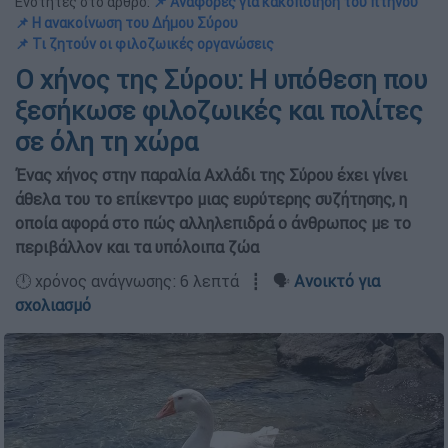
Ενότητες στο άρθρο:
📌 Αναφορές για κακοποίηση του πτηνού
📌 Η ανακοίνωση του Δήμου Σύρου
📌 Τι ζητούν οι φιλοζωικές οργανώσεις
Ο χήνος της Σύρου: Η υπόθεση που
ξεσήκωσε φιλοζωικές και πολίτες
σε όλη τη χώρα
Ένας χήνος στην παραλία Αχλάδι της Σύρου έχει γίνει
άθελα του το επίκεντρο μιας ευρύτερης συζήτησης, η
οποία αφορά στο πώς αλληλεπιδρά ο άνθρωπος με το
περιβάλλον και τα υπόλοιπα ζώα
🕛 χρόνος ανάγνωσης: 6 λεπτά ┋ 🗣️
Ανοικτό για
σχολιασμό