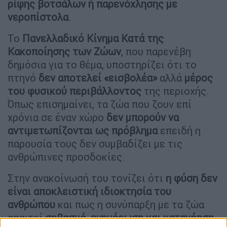
ρίψης βοτσάλων ή παρενόχλησης με
νεροπίστολα
.
Το
Πανελλαδικό Κίνημα Κατά της
Κακοποίησης των Ζώων
, που παρενέβη
δημόσια για το θέμα, υποστηρίζει ότι το
πτηνό
δεν αποτελεί «εισβολέα»
αλλά
μέρος
του φυσικού περιβάλλοντος
της περιοχής.
Όπως επισημαίνει, τα ζώα που ζουν επί
χρόνια σε έναν χώρο
δεν μπορούν να
αντιμετωπίζονται ως πρόβλημα
επειδή η
παρουσία τους δεν συμβαδίζει με τις
ανθρώπινες προσδοκίες.
Στην ανακοίνωσή του τονίζει ότι
η φύση δεν
είναι αποκλειστική ιδιοκτησία του
ανθρώπου
και πως η συνύπαρξη με τα ζώα
απαιτεί
σεβασμό, ενημέρωση και κατανόηση