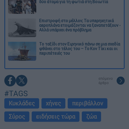
δύο άτομα για τη φωτιά στη Βοιωτία
Επιστροφή στο μέλλον; Τα υπερηχητικά
αεροπλάνα ετοιμάζονται να ξαναπετάξουν -
Αλλά υπάρχει ένα πρόβλημα
Το ταξίδι στον Ειρηνικό πάνω σε μια σχεδία
φθάνει στο τέλος του – Το Κον Τίκι και οι
περιπέτειές του
επόμενο
άρθρο
#TAGS
Κυκλάδες
χήνες
περιβάλλον
Σύρος
ειδήσεις τώρα
ζώα