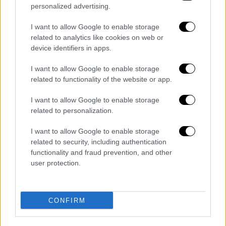
προτίθεται και δεν δύναται, άλλωστε, να
personalized advertising.
διαταράξει την παραμονή του χήνου στην
I want to allow Google to enable storage
περιοχή και συνιστούμε στους λουόμενους
related to analytics like cookies on web or
να τηρούν τις αποστάσεις τους, καθώς θέλει
device identifiers in apps.
να οριοθετήσει την ασφάλειά του, όπως
επιτάσσει το ένστικτό του. Το αφήνουμε να
I want to allow Google to enable storage
related to functionality of the website or app.
ζήσει ελεύθερο και ασφαλές στον τόπο
του».
I want to allow Google to enable storage
related to personalization.
Τι ζητούν οι φιλοζωικές οργανώσεις
I want to allow Google to enable storage
Η συζήτηση γύρω από τον χήνο του
related to security, including authentication
Αχλαδιού
έχει ανοίξει έναν ευρύτερο
functionality and fraud prevention, and other
user protection.
διάλογο
για τη σχέση ανθρώπου και φύσης,
αλλά και για το κατά πόσο οι κοινωνίες είναι
διατεθειμένες να
αποδεχθούν την παρουσία
CONFIRM
ζώων
σε κοινόχρηστους χώρους χωρίς να
ζητούν την απομάκρυνσή τους. «Πρόκειται