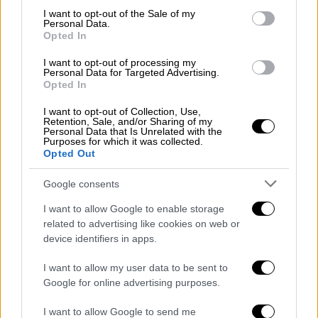
τις αποστάσεις τους
».
consent section.
I want to opt-out of the Sale of my
Personal Data.
Αναλυτικότερα,
η ανακοίνωση αναφέρει
: «Ο
Opted In
χήνος του Αχλαδιού βρέθηκε στο επίκεντρο
I want to opt-out of processing my
του ενδιαφέροντος τις τελευταίες μέρες.
Personal Data for Targeted Advertising.
Opted In
Στους ντόπιους είναι γνωστός θαμώνας της
παραλίας, χειμώνα-καλοκαίρι. Επειδή ο
I want to opt-out of Collection, Use,
Retention, Sale, and/or Sharing of my
Δήμος Σύρου Ερμούπολης δέχεται πιέσεις
Personal Data that Is Unrelated with the
Purposes for which it was collected.
να παίρνει θέση επί παντός επιστητού και
Opted Out
παρότι δεν είναι στην αρμοδιότητά του,
καθώς η υποχρέωση φροντίδας από πλευράς
Google consents
των Δήμων αφορά τα ζώα συντροφιάς
I want to allow Google to enable storage
(Ν.4830/2021) και η χήνα είναι οικόσιτο ζώο,
related to advertising like cookies on web or
ενδιαφερόμαστε για το καλό του χήνου και
device identifiers in apps.
επομένως σεβόμαστε τον τόπο που έχει
I want to allow my user data to be sent to
μάθει να ζει και να επιβιώνει.
Google for online advertising purposes.
Σε καμία περίπτωση, ο Δήμος δεν
I want to allow Google to send me