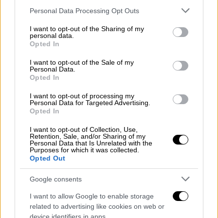
μικρό, που το λένε «μπέμπα», κρύβει το δικό
Please note that this website/app uses one or more Google
Personal Data Processing Opt Outs
τους εμφιαλωμένο τσίπουρο των 200 ml
services and may gather and store information including but
(όπερ σημαίνει τέσσερα τσίπουρα), τέσσερις
not limited to your visit or usage behaviour. You may click to
I want to opt-out of the Sharing of my
personal data.
grant or deny consent to Google and its third-party tags to
διαφορετικούς μεζέδες και ζεστό ψωμί. Στο
Opted In
use your data for below specified purposes in below Google
μεγάλο, για πιο πολλούς συμμετέχοντες, το
consent section.
I want to opt-out of the Sale of my
δικό τους τσίπουρο των 500 ml (ήτοι δέκα
Personal Data.
Opted In
τσίπουρα) συνοδεύεται από οκτώ
διαφορετικούς μεζέδες.
I want to opt-out of processing my
Personal Data for Targeted Advertising.
Opted In
I want to opt-out of Collection, Use,
Retention, Sale, and/or Sharing of my
Personal Data that Is Unrelated with the
Purposes for which it was collected.
Opted Out
Google consents
I want to allow Google to enable storage
related to advertising like cookies on web or
device identifiers in apps.