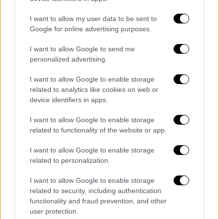
I want to allow my user data to be sent to
Το δικό τους τσίπουρο το φτιάχνουν στον Τύρναβο, σε
tsipouromezen.jpg
συνεργασία με την οικογένεια Καρδάση
Google for online advertising purposes.
I want to allow Google to send me
Τα παραπάνω μπορεί να τα συμπληρώσει
personalized advertising.
κανείς διαλέγοντας
έξτρα
πιάτα
από τον
διαθέσιμο κατάλογο
, όπως το καπνιστό
I want to allow Google to enable storage
related to analytics like cookies on web or
σκουμπρί που φτιάχνουν οι ίδιοι, τα
device identifiers in apps.
σουτζουκάκια μπακαλιάρου, τα κεφτεδάκια
με κοπανιστή ή την δικιά τους καπνιστή
I want to allow Google to enable storage
πανσέτα, αλλά και πιάτα ημέρας, για τα οποία
related to functionality of the website or app.
ενημερώνουν τηλεφωνικά ή μέσω των
I want to allow Google to enable storage
λογαριασμών τους στα κοινωνικά δίκτυα. Τα
related to personalization.
κουτιά, από
βιοδιασπώμενα και
ανακυκλώσιμα υλικά
, παραδίδονται με
I want to allow Google to enable storage
related to security, including authentication
ποδήλατα στα κοντινά σημεία και με
functionality and fraud prevention, and other
ηλεκτρικά μηχανάκια στις πιο μακρινές
user protection.
περιοχές, με στόχο να αφήνουν όσο το