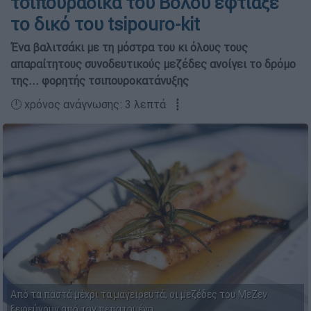
τσιπουράδικα του Βόλου έφτιαξε
το δικό του tsipouro-kit
Ένα βαλιτσάκι με τη μόστρα του κι όλους τους
απαραίτητους συνοδευτικούς μεζέδες ανοίγει το δρόμο
της... φορητής τσιπουροκατάνυξης
🕛 χρόνος ανάγνωσης: 3 λεπτά ┋
Από τα παστά μέχρι τα μαγειρευτά, οι μεζέδες του ΜεΖεν
ξεφεύγουν από την πεπατημένη