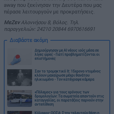
away που ξεκίνησαν την Δευτέρα που μας
πέρασε λειτουργούν με προκρατήσεις.
ΜεΖεν
Αλοννήσου 8, Βόλος. Τηλ.
παραγγελιών: 24210 20844 6970616691
Διαβάστε ακόμη
Δημιούργησαν με AI νέους ιούς μέσα σε
λίγες ώρες - Γιατί προβληματίζονται οι
επιστήμονες
Σαν το τρομακτικό It: 15χρονο ντυμένος
κλόουν μαχαίρωσε μέχρι θανάτου
ηλικιωμένο - Τον κατέγραψε κάμερα
«Πόλεμος» για τους χρόνους των
δρομολογίων: Τα σωματεία απαντούν στις
καταγγελίες, οι παρατάξεις περνούν στην
αντεπίθεση
Κόλαφος ΟΟΣΑ: Στην τελευταία θέση η