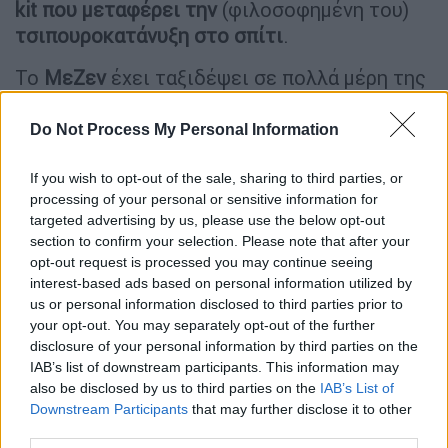
kit που μεταφέρει την
(φιλοσοφημένη του)
τσιπουροκατάνυξη στο σπίτι
.
Το
ΜεΖ
εν
έχει ταξιδέψει σε πολλά μέρη της
Ελλάδας ένα concept που εξελίσσεται με το
χρόνο, το οποίο συνδυάζει αγάπη και γνώση
Do Not Process My Personal Information
για το τσίπουρο ‒αρκεί να δει κανείς την
τσιπουρο-λίστα του‒ και προχωρημένους
If you wish to opt-out of the sale, sharing to third parties, or
processing of your personal or sensitive information for
γύρους μεζέδων που ξεφεύγουν από την
targeted advertising by us, please use the below opt-out
πεπατημένη. Η ομάδα του δεν
section to confirm your selection. Please note that after your
αυτοαποκαλείται τυχαία «περιοδεύων
opt-out request is processed you may continue seeing
θίασος»· παίρνει συχνά τους δρόμους. Κι από
interest-based ads based on personal information utilized by
us or personal information disclosed to third parties prior to
την αρχή της εβδομάδας στα κοντινές
your opt-out. You may separately opt-out of the further
διαδρομές παίρνει μαζί της το
βαλιτσάκι
disclosure of your personal information by third parties on the
της.
IAB’s list of downstream participants. This information may
also be disclosed by us to third parties on the
IAB’s List of
Για το
delivery
και το
take away
έχουν
Downstream Participants
that may further disclose it to other
σχεδιάσει δυο διαφορετικά
tsipouro-kit
. Το
third parties.