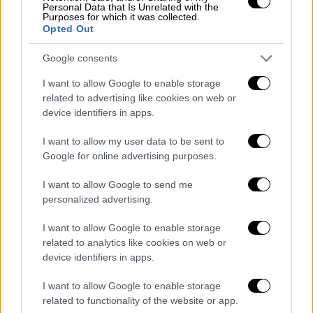
Personal Data that Is Unrelated with the
Purposes for which it was collected.
Κάρβουνα ή γκάζι; Υγραέριο σκέτο ή με
Opted Out
πέτρες λάβας; Και η ηλεκτρική ψησταριά
Google consents
είναι εξίσου καλή; Αυτά είναι τα πρώτα
ερωτήματα που θα γεννηθούν όταν μπείτε
I want to allow Google to enable storage
στη διαδικασία να ασχοληθείτε σοβαρά με το
related to advertising like cookies on web or
device identifiers in apps.
μπάρμπεκιου και να διαλέξετε το πλέον
κατάλληλο μοντέλο ψησταριάς ανάμεσα στα
I want to allow my user data to be sent to
δεκάδες της αγοράς.
Google for online advertising purposes.
Ψησταριά με κάρβουνα
I want to allow Google to send me
personalized advertising.
Το ψήσιμο στα κάρβουνα είναι η πρώτη
I want to allow Google to enable storage
επιλογή για πολλούς. Στα θετικά, η
related to analytics like cookies on web or
αξεπέραστη γεύση που αποκτούν τα ψητά.
device identifiers in apps.
Στα αρνητικά, η βρομιά, ο καπνός, ο χρόνος
που χρειάζεται για να ανάψουν τα κάρβουνα.
I want to allow Google to enable storage
related to functionality of the website or app.
Το αποτέλεσμα όμως αξίζει και κάποιους