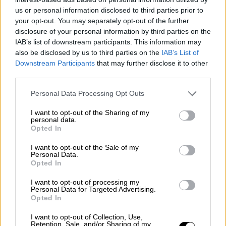
τους. Προς το τέλος του ψησίματος
us or personal information disclosed to third parties prior to
ακουμπήστε τα στο πιο θερμό σημείο
your opt-out. You may separately opt-out of the further
της ψησταριάς, για να καραμελώσουν
disclosure of your personal information by third parties on the
εξωτερικά.
IAB’s list of downstream participants. This information may
also be disclosed by us to third parties on the
IAB’s List of
Downstream Participants
that may further disclose it to other
third parties.
Please note that this website/app uses one or more Google
Personal Data Processing Opt Outs
services and may gather and store information including but
not limited to your visit or usage behaviour. You may click to
I want to opt-out of the Sharing of my
personal data.
grant or deny consent to Google and its third-party tags to
Opted In
use your data for below specified purposes in below Google
consent section.
I want to opt-out of the Sale of my
Personal Data.
Opted In
I want to opt-out of processing my
Personal Data for Targeted Advertising.
psita4.jpg
Opted In
I want to opt-out of Collection, Use,
Ώρα για μπάρμπεκιου…
Retention, Sale, and/or Sharing of my