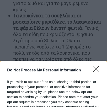
για το ωμό και για το μαγειρεμένο
κρέας.
Τα λουκάνικα, τα σουβλάκια, οι
μοσχαρίσιες μπριζόλες, τα λαχανικά και
τα ψάρια θέλουν δυνατή φωτιά
. Γενικά,
όλα τα είδη που χρειάζονται ψήσιμο
λιγότερο από 30 λεπτά. Όλα τα
παραπάνω γυρίστε τα 1-2 φορές το
πολύ, εκτός από τα λουκάνικα, που
πρέπει να τα γυρίσετε από όλες τις
πλευρές για να ψηθούν σωστά.
Do Not Process My Personal Information
Μεγάλα κομμάτια κρέατος, ενιαία
κομμάτια από πανσετάκια, μπουτάκια
If you wish to opt-out of the sale, sharing to third parties, or
κοτόπουλου ή ολόκληρο κοτόπουλο,
processing of your personal or sensitive information for
μεγάλα κομμάτια χοιρινού, θέλουν
targeted advertising by us, please use the below opt-out
ψήσιμο μακριά από τις φλόγες
για να
section to confirm your selection. Please note that after your
ψηθούν γλυκά και σωστά στο εσωτερικό
opt-out request is processed you may continue seeing
interest-based ads based on personal information utilized by