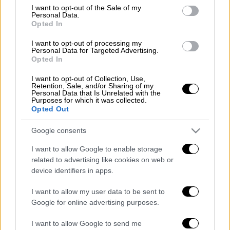
consent section.
την καρδιά με ένα κλικ στο
menshouse.gr
I want to opt-out of the Sale of my
Personal Data.
Opted In
Διαβάστε ακόμη
I want to opt-out of processing my
Personal Data for Targeted Advertising.
Η «μαύρη» καταγραφή των πυρκαγιών: 118
Opted In
κτίρια κρίθηκαν «κόκκινα» -
Ολοκληρώθηκαν 325 αυτοψίες στις
πληγείσες περιοχές
I want to opt-out of Collection, Use,
Retention, Sale, and/or Sharing of my
Personal Data that Is Unrelated with the
Η πρώτη δήλωση της οικογένειας της
Purposes for which it was collected.
38χρονης Βρετανίδας που δολοφονήθηκε
Opted Out
στην Κυψέλη
Google consents
Ντύθηκε «Χάρος», ανέβηκε στην οροφή
νοσοκομείου και κοιτούσε επίμονα τους
I want to allow Google to enable storage
ασθενείς
related to advertising like cookies on web or
device identifiers in apps.
«Όχι γκέι 17 Pro, αλλά σπασμένο 11άρι»:
Ρώσοι διαλύουν τα iPhone τους στο TikTok
I want to allow my user data to be sent to
για να... γίνουν πιο άνδρες
Google for online advertising purposes.
I want to allow Google to send me