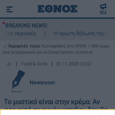
BREAKING NEWS:
ίσες περιοχές
Η πρώτη δήλωση της οικογ
δημοφιλές τώρα:
Κατσαφάδος στο OPEN: 1.000 ευρώ
ανά τετραγωνικό για να ξαναχτιστούν τα σπίτια
┋
Food & Drink
┋
01.11.2020 23:32
Newsroom
Το μυστικό είναι στην κρέμα: Αν
φας αυτό το εκμέκ καταΐφι, δεν θα