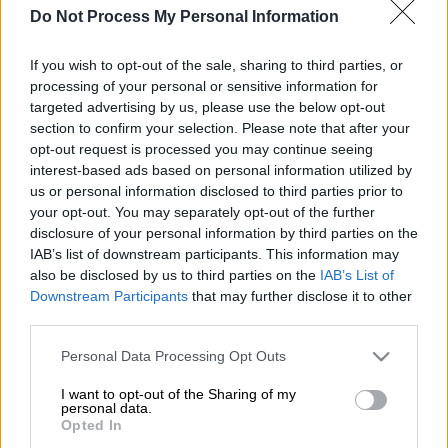
θες ποτέ ξανά άλλο γλυκό
Do Not Process My Personal Information
Οι λέξεις είναι πολύ φτωχές για να περιγράψουν αυτό
If you wish to opt-out of the sale, sharing to third parties, or
το όνειρο.
processing of your personal or sensitive information for
targeted advertising by us, please use the below opt-out
section to confirm your selection. Please note that after your
opt-out request is processed you may continue seeing
interest-based ads based on personal information utilized by
us or personal information disclosed to third parties prior to
your opt-out. You may separately opt-out of the further
disclosure of your personal information by third parties on the
IAB’s list of downstream participants. This information may
also be disclosed by us to third parties on the
IAB’s List of
Downstream Participants
that may further disclose it to other
Photo Credits: Menshouse.gr
third parties.
Please note that this website/app uses one or more Google
Personal Data Processing Opt Outs
services and may gather and store information including but
Προσθέστε το ΕΘΝΟΣ στη Google
not limited to your visit or usage behaviour. You may click to
I want to opt-out of the Sharing of my
personal data.
grant or deny consent to Google and its third-party tags to
Opted In
Δείτε το εκμέκ καταΐφι που θα σας κλέψει
use your data for below specified purposes in below Google