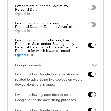
Ειδήσεων, το εστιατόριο
Park Row
φέρει το
consent section.
I want to opt-out of the Sale of my
όνομα δρόμου στη γειτονιά του Μπάτμαν και
Personal Data.
είναι σχεδιασμένο σαν να βρίσκεται μέσα
Opted In
στην πόλη Γκόθαμ, στην οποία κατοικεί ο
I want to opt-out of processing my
μαχητής του εγκλήματος. Το Park Row
Personal Data for Targeted Advertising.
Opted In
στεγάζεται σε ένα
εδουαρδιανό κτίριο
, στο
οποίο θα μπορούσε κανείς να συναντήσει
I want to opt-out of Collection, Use,
Retention, Sale, and/or Sharing of my
τον δισεκατομμυριούχο alter ego του
Personal Data that Is Unrelated with the
Purposes for which it was collected.
Batman, Μπρους Γουέιν.
Opted Out
Ψεύτικες βιβλιοθήκες, μυστικές
Google consents
πόρτες και υπόγειες σπηλιές
I want to allow Google to enable storage
related to advertising like cookies on web or
Το
υπόγειο
συγκρότημα περιλαμβάνει μια
device identifiers in apps.
σειρά από ξεχωριστά εστιατόρια και μπαρ
και μπορεί να φιλοξενήσει έως και 330
I want to allow my user data to be sent to
πελάτες. Οι επισκέπτες μπαίνουν σε μια
Google for online advertising purposes.
ψεύτικη αγγλικού στυλ
βιβλιοθήκη
,
I want to allow Google to send me