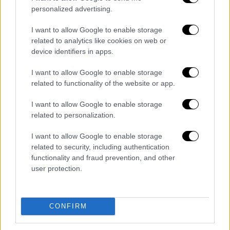
οδηγούνται μέσα από μια
μυστική πόρτα
,
personalized advertising.
κατεβαίνουν μια σκάλα και περνούν από την
υπόγεια σπηλιά
του Μπάτμαν για να
I want to allow Google to enable storage
related to analytics like cookies on web or
εισέλθουν στο υπόγειο εστιατόριο.
device identifiers in apps.
Στο
Monarch Theatre
υπάρχουν οθόνες από
I want to allow Google to enable storage
το δάπεδο μέχρι την οροφή και
related to functionality of the website or app.
βιντεοπροβολείς στους τοίχους
I want to allow Google to enable storage
μεταφέρουν τους επισκέπτες στον κόσμο
related to personalization.
του Batman, του Joker και της Harley Quinn...
ενώ δοκιμάζουν ξεχωριστά πιάτα.
I want to allow Google to enable storage
related to security, including authentication
Κλασικά κοκτέιλ και διεθνή πιάτα
functionality and fraud prevention, and other
user protection.
Στο
Gotham City
στυλάτο μπαρ με χαμηλό
φωτισμό σερβίρονται κλασικά κοκτέιλ. Το
Pennyworth’s Bar
είναι αφιερωμένο στον
CONFIRM
μπάτλερ της οικογένειας Γουέιν και το