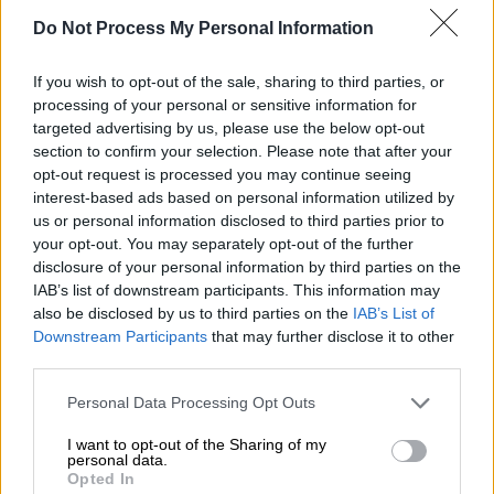
ότι μπορεί να απαγορεύσει την είσοδο στο
Do Not Process My Personal Information
κοινό που δεν πλοιροί τις προδιαγραφές.
Tο εστιατόριο Park Row φέρει το
If you wish to opt-out of the sale, sharing to third parties, or
processing of your personal or sensitive information for
όνομα δρόμου στη γειτονιά του
targeted advertising by us, please use the below opt-out
Μπάτμαν
section to confirm your selection. Please note that after your
opt-out request is processed you may continue seeing
Οι θαυμαστές των κόμικς που βρίσκονται
interest-based ads based on personal information utilized by
στο Λονδίνο μπορούν να γιορτάσουν την
us or personal information disclosed to third parties prior to
your opt-out. You may separately opt-out of the further
έναρξη προβολής στους κινηματογράφους
disclosure of your personal information by third parties on the
της ταινίας «The
Batman
» με πρωταγωνιστή
IAB’s list of downstream participants. This information may
τον
Ρόμπερτ Πάτινσον
με έναν ιδιαίτερο
also be disclosed by us to third parties on the
IAB’s List of
τρόπο. Μπορούν να κλείσουν τραπέζι για
Downstream Participants
that may further disclose it to other
third parties.
δείπνο στο πρώτο εστιατόριο στον κόσμο
με θέμα τον υπερήρωα, στο
Σόχο
στο
Please note that this website/app uses one or more Google
Personal Data Processing Opt Outs
Λονδίνο
.
services and may gather and store information including but
not limited to your visit or usage behaviour. You may click to
I want to opt-out of the Sharing of my
personal data.
Σύμφωνα με το Αθηναϊκό Πρακτορείο
grant or deny consent to Google and its third-party tags to
Opted In
use your data for below specified purposes in below Google