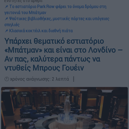
Ενότητες στο άρθρο:
📌 Tο εστιατόριο Park Row φέρει το όνομα δρόμου στη
γειτονιά του Μπάτμαν
📌 Ψεύτικες βιβλιοθήκες, μυστικές πόρτες και υπόγειες
σπηλιές
📌 Κλασικά κοκτέιλ και διεθνή πιάτα
Υπάρχει θεματικό εστιατόριο
«Μπάτμαν» και είναι στο Λονδίνο –
Αν πας, καλύτερα πάντως να
ντυθείς Μπρους Γουέιν
🕛 χρόνος ανάγνωσης: 2 λεπτά ┋