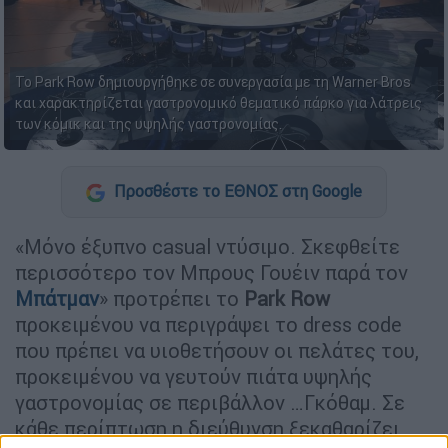
Το Park Row δημιουργήθηκε σε συνεργασία με τη Warner Bros
και χαρακτηρίζεται γαστρονομικό θεματικό πάρκο για λάτρεις
των κόμικ και της υψηλής γαστρονομίας.
Προσθέστε το ΕΘΝΟΣ στη Google
«Μόνο έξυπνο casual ντύσιμο. Σκεφθείτε
περισσότερο τον Μπρους Γουέιν παρά τον
Μπάτμαν
» προτρέπει το
Park Row
προκειμένου να περιγράψει το dress code
που πρέπει να υιοθετήσουν οι πελάτες του,
προκειμένου να γευτούν πιάτα υψηλής
γαστρονομίας σε περιβάλλον …Γκόθαμ. Σε
κάθε περίπτωση η διεύθυνση ξεκαθαρίζει