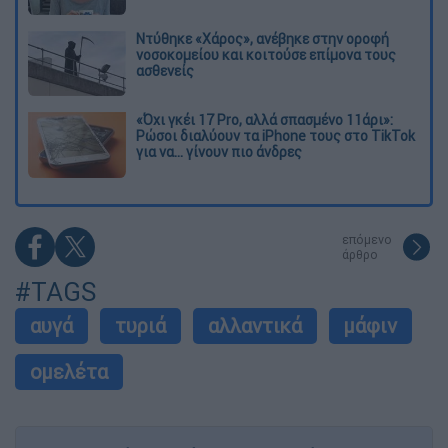
Ντύθηκε «Χάρος», ανέβηκε στην οροφή
νοσοκομείου και κοιτούσε επίμονα τους
ασθενείς
«Όχι γκέι 17 Pro, αλλά σπασμένο 11άρι»:
Ρώσοι διαλύουν τα iPhone τους στο TikTok
για να... γίνουν πιο άνδρες
επόμενο
άρθρο
#TAGS
αυγά
τυριά
αλλαντικά
μάφιν
ομελέτα