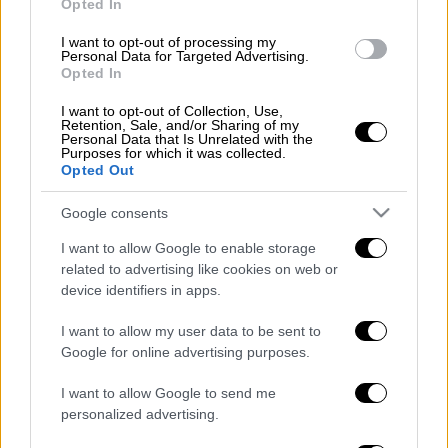
Opted In
θα σας προβληματίσουν καθόλου. Το μόνο
που χρειάζεται να θυμάστε είναι ότι για μια
I want to opt-out of processing my
Personal Data for Targeted Advertising.
φόρμα με 12 θήκες θα χρειαστείτε 5-6
Opted In
μεγάλα
αυγά
ή 7-8 μικρά. Επίσης σκληρά
I want to opt-out of Collection, Use,
λαχανικά όπως οι πιπεριές ή τα κερεμμύδια
Retention, Sale, and/or Sharing of my
Personal Data that Is Unrelated with the
ή πολύ ζουμερά όπως οι ντομάτες, καλό
Purposes for which it was collected.
είναι πρώτα να τα «μαραίνετε», σοτάροντάς
Opted Out
τα σε ελαιόλαδο στο τηγάνι.
Google consents
Συνταγή για δημοφιλείς ομελέτες σα
I want to allow Google to enable storage
μάφιν με σπανάκι, ζαμπόν και τυρί
related to advertising like cookies on web or
device identifiers in apps.
Αν θέλετε να φτιάξετε πολύ δημοφιλείς
ομελέτες σα μάφιν με
σπανάκι
,
ζαμπόν
I want to allow my user data to be sent to
Google for online advertising purposes.
και
τυρί
θα χρειαστείτε:
200 γρ. ζαμπόν της αρεσκείας σας
I want to allow Google to send me
κομμένο σε κυβάκια (μπορείτε να
personalized advertising.
βάλετε και λουκάνικο τ. Φρανκφούρτης)