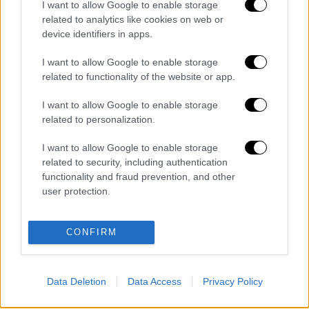
I want to allow Google to enable storage
200 γρ. τυρί της αρεσκείας σας τριμμένο
related to analytics like cookies on web or
ή σε κομματάκια
device identifiers in apps.
250-270 γρ. σπανάκι, ψιλοκομμένο
8 αυγά
I want to allow Google to enable storage
related to functionality of the website or app.
1 κρεμμύδι μέτριο, ψιλοκομμένο
2 κρεμμυδάκια φρέσκα (προαιρετικά)
I want to allow Google to enable storage
ελαιόλαδο
related to personalization.
αλατοπίπερο και λίγο μοσχοκάρυδο
I want to allow Google to enable storage
Δείτε τη συνέχεια
πατώντας εδώ
related to security, including authentication
functionality and fraud prevention, and other
user protection.
Διαβάστε ακόμη
Εκτελέσεις, συλλήψεις και νέοι
CONFIRM
περιορισμοί: Το Ιράν σκληραίνει τη γραμμή
στο εσωτερικό εν μέσω πολέμου
Η πρώτη δήλωση της οικογένειας της
Data Deletion
Data Access
Privacy Policy
38χρονης Βρετανίδας που δολοφονήθηκε
στην Κυψέλη