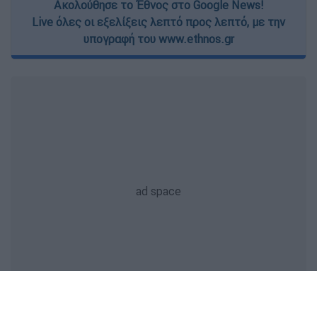
Ακολούθησε το Έθνος στο Google News!
Live όλες οι εξελίξεις λεπτό προς λεπτό, με την
υπογραφή του www.ethnos.gr