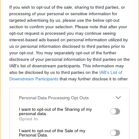
If you wish to opt-out of the sale, sharing to third parties, or
processing of your personal or sensitive information for
Προσθέστε το ΕΘΝΟΣ στη Google
targeted advertising by us, please use the below opt-out
section to confirm your selection. Please note that after your
opt-out request is processed you may continue seeing
Έχουν πλάκα στη μίνι εκδοχή τους και
interest-based ads based on personal information utilized by
κάνουν τα σπιτικό σνακ πιο …χαριτωμένο και
us or personal information disclosed to third parties prior to
στιλάτο. Πώς να φτιάξετε ατομικές
your opt-out. You may separately opt-out of the further
disclosure of your personal information by third parties on the
ομελετούλες
στη φόρμα το
μάφιν
.
IAB’s list of downstream participants. This information may
Οι πλέον καλοσχηματισμένες
also be disclosed by us to third parties on the
IAB’s List of
Downstream Participants
that may further disclose it to other
ομελέτες φούρνου
third parties.
Η φόρμα των μάφιν είναι το ιδανικό σκεύος
Please note that this website/app uses one or more Google
Personal Data Processing Opt Outs
services and may gather and store information including but
για να φτιάξει κανείς καλοσχηματισμένες
not limited to your visit or usage behaviour. You may click to
I want to opt-out of the Sharing of my
ομελέτες φούρνου. Θέλουν ψήσιμο γύρω στα
personal data.
grant or deny consent to Google and its third-party tags to
Opted In
20?
και βάζετε μέσα ό,τι τραβάει η όρεξή
use your data for below specified purposes in below Google
σας από
λαχανικά
και
αλλαντικά
. Είναι πάρα
consent section.
I want to opt-out of the Sale of my
Personal Data.
πολύ εύκολες στην παρασκευή τους και δεν