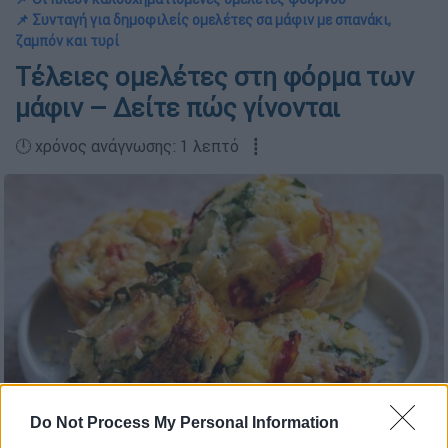
📌 Συνταγή για δημοφιλείς ομελέτες σα μάφιν με σπανάκι,
ζαμπόν και τυρί
Τέλειες ομελέτες στη φόρμα των
μάφιν – Δείτε πώς γίνονται
🕛 χρόνος ανάγνωσης: 1 λεπτό ┋
Do Not Process My Personal Information
Εικόνα: ICookGreek