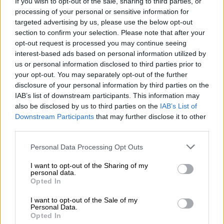
If you wish to opt-out of the sale, sharing to third parties, or
Δράμα επικοινωνώντας το μήνυμα για τον
processing of your personal or sensitive information for
targeted advertising by us, please use the below opt-out
ανερχόμενο
ελληνικό
αμπελώνα
που παράγει
section to confirm your selection. Please note that after your
πλέον μερικά από τα πιο συναρπαστικά
opt-out request is processed you may continue seeing
κρασιά στον κόσμο δίχως ίχνος υπερβολής».
interest-based ads based on personal information utilized by
us or personal information disclosed to third parties prior to
your opt-out. You may separately opt-out of the further
Παράλληλα o
Γρηγόρης Μιχαήλος
(Founding
disclosure of your personal information by third parties on the
partner & Development Manager του 50 GGW)
IAB’s list of downstream participants. This information may
δήλωσε: «Η συμμετοχή του 50 GGW στο
also be disclosed by us to third parties on the
IAB’s List of
φετινό Συμπόσιο των MW είναι μια
Downstream Participants
that may further disclose it to other
third parties.
κορυφαία εκδήλωση προβολής της υψηλής
ποιότητας του ελληνικού κρασιού μέσα από
Please note that this website/app uses one or more Google
Personal Data Processing Opt Outs
την καινοτόμα πλατφόρμα εξωστρέφειας
services and may gather and store information including but
not limited to your visit or usage behaviour. You may click to
I want to opt-out of the Sharing of my
που έχουμε αναπτύξει και αποτελεί μια
personal data.
grant or deny consent to Google and its third-party tags to
ακόμα δυνατή φωνή που έχει σκοπό να
Opted In
use your data for below specified purposes in below Google
αναδείξει το ελληνικό κρασί και να το
consent section.
I want to opt-out of the Sale of my
τοποθετήσει στην θέση που του αξίζει».
Personal Data.
Opted In