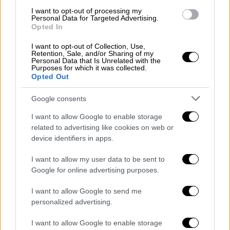
H συγκεκριμένη εκδήλωση έρχεται να σταθεί
I want to opt-out of processing my
στην κορυφή των προωθητικών
Personal Data for Targeted Advertising.
Opted In
εκδηλώσεων του 50 GGW | More και
αποτελεί μια μοναδική
έκθεση-προβολή
των
I want to opt-out of Collection, Use,
Retention, Sale, and/or Sharing of my
κρασιών-νικητών
σε ένα key κομμάτι της
Personal Data that Is Unrelated with the
Purposes for which it was collected.
παγκόσμιας αγοράς, που απαρτίζεται από
Opted Out
opinion-leaders και opinion-makers οι οποίοι
προέρχονται από όλους τους καίριους
Google consents
τομείς της αγοράς του κρασιού.
I want to allow Google to enable storage
related to advertising like cookies on web or
Τα κρασιά που θα δοκιμαστούν με
device identifiers in apps.
αλφαβητική σειρά
I want to allow my user data to be sent to
Alexakis Winery, Kotsifali, Crete
Google for online advertising purposes.
Alpha Estate, "Barba Yiannis Xinomavro Single
I want to allow Google to send me
personalized advertising.
Vineyard'' 2019, Xinomavro, Amyndeo
I want to allow Google to enable storage
Artemis Karamolegos Winery, Pyritis 2020,