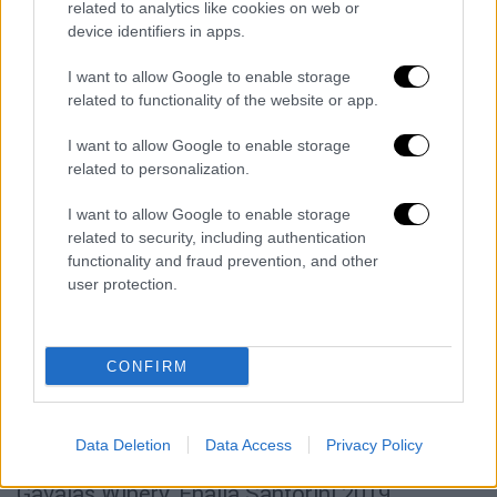
related to analytics like cookies on web or
Assyrtiko, Santorini
device identifiers in apps.
Athanasiou Winery, Thronos 2020, Agiorgitiko,
I want to allow Google to enable storage
Nemea
related to functionality of the website or app.
Avantis Estate, Collection 2019, Syrah, Evia
I want to allow Google to enable storage
related to personalization.
Domaine Paterianakis, Vidiano Bio, 2022,
I want to allow Google to enable storage
Vidiano, Crete
related to security, including authentication
functionality and fraud prevention, and other
Domaine Zafeirakis, Teracotta 2020,
user protection.
Limniona, Tyrnavos
Douloufakis Wines, Dafnios 2018, Vidiano,
Crete
CONFIRM
Estate Argyros, Vinsanto Late Release 2002
Assyrtiko / Athiri / Aidani, Santorini
Data Deletion
Data Access
Privacy Policy
Gavalas Winery, Enalia Santorini 2019,