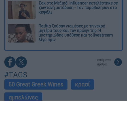
Σοκ στο Μεξικό: Influencer εκτελέστηκε σε
ζωντανή μετάδοση - Τον πυροβόλησαν στο
κεφάλι
Παιδιά ζούσαν για μέρες με τη νεκρή
μητέρα τους και τον πρώην της: Η
μυστηριώδης υπόθεση και το livestream
λίγο πριν
επόμενο
άρθρο
#TAGS
50 Great Greek Wines
κρασί
αμπελώνες
Ακολούθησε το Έθνος στο Google News!