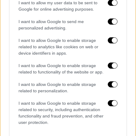
βρίσκονται στη θάλασσα κι ανοίγουν
I want to allow my user data to be sent to
καλύτερα. Αυτό βέβαια ισχύει για όλα τα
Google for online advertising purposes.
όστρακα. Μετά τα ξεπλένετε κι είναι έτοιμα
I want to allow Google to send me
για την κατσαρόλα σας. Εννοείται ότι
personalized advertising.
πετάτε όσο μείνανε κλειστά με το άχνισμα.
I want to allow Google to enable storage
Τα μύδια συνήθως καταναλώνονται
related to analytics like cookies on web or
device identifiers in apps.
μαγειρεμένα στην κατσαρόλα, à la marinière,
δηλαδή αχνιστά σε κρασί με διάφορα
I want to allow Google to enable storage
αρωματικά. Επειδή ο ζωμός τους μπορεί να
related to functionality of the website or app.
έχει κατάλοιπα άμμου, όταν τον ξαναρίξετε
I want to allow Google to enable storage
στην κατσαρόλα για να τον δέσετε με
related to personalization.
βούτυρο, θυμηθείτε πρώτα να τον
φιλτράρετε με λεπτή γάζα και λεπτή σήτα
I want to allow Google to enable storage
μαζί. Μπορείτε να τα μαγειρέψετε και
related to security, including authentication
functionality and fraud prevention, and other
σαγανάκι, με φέτα και ντομάτα ή με λεμόνι ή
user protection.
μουστάρδα, ή γεμιστά με ρύζι και
κουκουνάρια – «ντολμά», που λένε οι