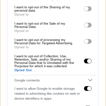
services and may gather and store information including but
not limited to your visit or usage behaviour. You may click to
I want to opt-out of the Sharing of my
ostraka2.jpg
φωτό: Shutterstock
personal data.
grant or deny consent to Google and its third-party tags to
Opted In
use your data for below specified purposes in below Google
Στα ιχθυοπωλεία βρίσκουμε συνήθως μύδια,
consent section.
I want to opt-out of the Sale of my
Personal Data.
που καλλιεργούνται σε πολλές περιοχές της
Opted In
χώρας, κυδώνια και γυαλιστερές. Όλα τα
όστρακα πάντως προετοιμάζονται με τον
I want to opt-out of processing my
Personal Data for Targeted Advertising.
ίδιο τρόπο. Τα φρέσκα μύδια, ειδικά, είναι τα
Opted In
πιο κουραστικά. Χρειάζεται να ξύσετε
I want to opt-out of Collection, Use,
προσεκτικά το κέλυφός τους με ένα μαχαίρι
Retention, Sale, and/or Sharing of my
Personal Data that Is Unrelated with the
ή το ειδικό μεταλλικό βουρτσάκι, για να
Purposes for which it was collected.
φύγουν τα χορταράκια που τα συγκρατούσαν
Opted Out
στις κολόνες πολλαπλασιασμού τους ή στα
Google consents
βράχια, αν πρόκειται για άγρια. Για να φύγουν
η άμμος ή η λάσπη από το εσωτερικό τους,
I want to allow Google to enable storage
related to advertising like cookies on web or
πρέπει να τα αφήσετε σε νερό με άφθονο
device identifiers in apps.
αλάτι γιατί έτσι ξεγελιούνται, νομίζουν πως