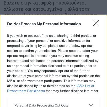
βάλετε στην κατάψυξη –πουλιούνται
άλλωστε και καταψυγμένα–, αλλά τότε
κάνουν μόνο για μαγείρεμα, δεν τρώγονται
πια ωμά. Φροντίστε να τα αποψύξετε πριν τα
Do Not Process My Personal Information
μαγειρέψετε, γιατί ο «επίπαγος» θα
προσθέσει νερό στη συνταγή σας, και στη
If you wish to opt-out of the sale, sharing to third parties, or
συνέχεια σκουπίστε τα με απορροφητικό
processing of your personal or sensitive information for
χαρτί.
targeted advertising by us, please use the below opt-out
section to confirm your selection. Please note that after your
opt-out request is processed you may continue seeing
interest-based ads based on personal information utilized by
us or personal information disclosed to third parties prior to
your opt-out. You may separately opt-out of the further
disclosure of your personal information by third parties on the
IAB’s list of downstream participants. This information may
also be disclosed by us to third parties on the
IAB’s List of
Downstream Participants
that may further disclose it to other
third parties.
Please note that this website/app uses one or more Google
Personal Data Processing Opt Outs