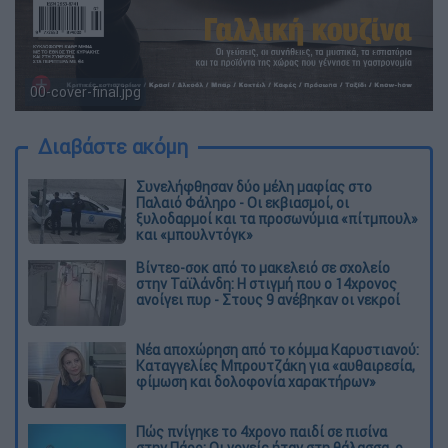
00-cover-final.jpg
Διαβάστε ακόμη
Συνελήφθησαν δύο μέλη μαφίας στο
Παλαιό Φάληρο - Οι εκβιασμοί, οι
ξυλοδαρμοί και τα προσωνύμια «πίτμπουλ»
και «μπουλντόγκ»
Βίντεο-σοκ από το μακελειό σε σχολείο
στην Ταϊλάνδη: Η στιγμή που ο 14χρονος
ανοίγει πυρ - Στους 9 ανέβηκαν οι νεκροί
Νέα αποχώρηση από το κόμμα Καρυστιανού:
Καταγγελίες Μπρουτζάκη για «αυθαιρεσία,
φίμωση και δολοφονία χαρακτήρων»
Πώς πνίγηκε το 4χρονο παιδί σε πισίνα