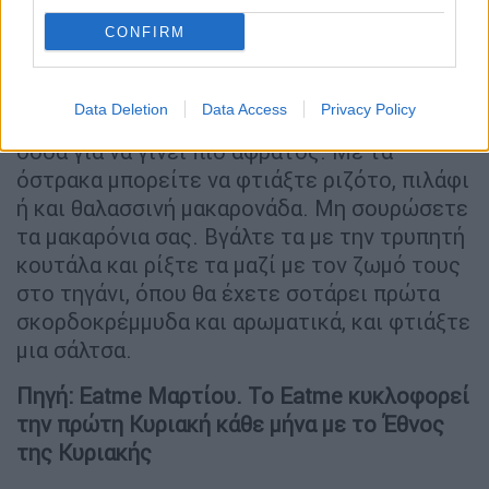
Πολίτισσες.
CONFIRM
Μπορείτε και να τα τηγανίσετε (χωρίς το
κέλυφος) παναρισμένα με φρυγανιά ή
Data Deletion
Data Access
Privacy Policy
βουτηγμένα σε χυλό· βάλτε και λίγη μπίρα ή
σόδα για να γίνει πιο αφράτος. Με τα
όστρακα μπορείτε να φτιάξτε ριζότο, πιλάφι
ή και θαλασσινή μακαρονάδα. Mη σουρώσετε
τα μακαρόνια σας. Βγάλτε τα με την τρυπητή
κουτάλα και ρίξτε τα μαζί με τον ζωμό τους
στο τηγάνι, όπου θα έχετε σοτάρει πρώτα
σκορδοκρέμμυδα και αρωματικά, και φτιάξτε
μια σάλτσα.
Πηγή: Eatme Μαρτίου. Το Eatme κυκλοφορεί
την πρώτη Κυριακή κάθε μήνα με το Έθνος
της Κυριακής