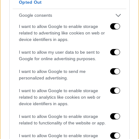
Opted Out
Google consents
I want to allow Google to enable storage
related to advertising like cookies on web or
Από αριστερά: Γιώργος Ζουμπάς (Δήμαρχος Αριστοτέλη),
Λευτέρης Βαλσαμής (πρόεδρος ΑΞ.Τ.Α.Δ.Α.)
device identifiers in apps.
I want to allow my user data to be sent to
Την καθιέρωση των γεύσεων, τόσο του
Google for online advertising purposes.
Αριστοτελικού μενού
, όσο και της
Αγιορείτικης κουζίνας, στους επισκέπτες
I want to allow Google to send me
personalized advertising.
της περιοχής, επισήμανε ο δήμαρχος
Αριστοτέλη Γιώργος Ζουμπάς, ενώ από την
I want to allow Google to enable storage
πλευρά του ο πρόεδρος του Τουριστικού
related to analytics like cookies on web or
Οργανισμού Χαλκιδικής Γρηγόρης Τάσιος
device identifiers in apps.
τόνισε ότι τόσο το Αριστοτελικό μενού όσο
I want to allow Google to enable storage
και η Αγιορείτικη κουζίνα είναι η σφραγίδα
related to functionality of the website or app.
του νομού γαστρονομικά.
I want to allow Google to enable storage