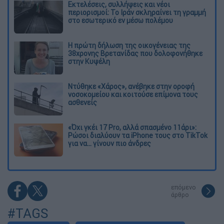
Εκτελέσεις, συλλήψεις και νέοι
περιορισμοί: Το Ιράν σκληραίνει τη γραμμή
στο εσωτερικό εν μέσω πολέμου
Η πρώτη δήλωση της οικογένειας της
38χρονης Βρετανίδας που δολοφονήθηκε
στην Κυψέλη
Ντύθηκε «Χάρος», ανέβηκε στην οροφή
νοσοκομείου και κοιτούσε επίμονα τους
ασθενείς
«Όχι γκέι 17 Pro, αλλά σπασμένο 11άρι»:
Ρώσοι διαλύουν τα iPhone τους στο TikTok
για να... γίνουν πιο άνδρες
επόμενο
άρθρο
#TAGS