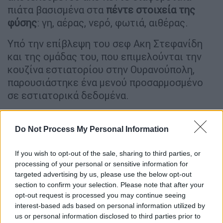
πιάτα βασισμένα στα
πέντε στοιχεία της
φύσης
: γη, αέρας, νερό, φωτιά, αιθέρας.
Υπό την επίβλεψη του σεφ Ακη Στεφανίδη
και της ομάδας του, που επιμελούνται την
κουζίνα εστιατορίου στην Ουρανούπολη,
παρουσιάστηκε ένα μενού προσαρμοσμένο
σε εστιατορικά δεδομένα.
«Στόχος είναι να προβληθούν στο κοινό τα
εξαιρετικής ποιότητας τοπικά προϊόντα σε
Do Not Process My Personal Information
συνδυασμό με τη διατροφή που θα είναι το
ευ ζην» ανέφερε ο πρόεδρος της
If you wish to opt-out of the sale, sharing to third parties, or
processing of your personal or sensitive information for
Αξιοποίησης Τουριστικών Ακινήτων Δήμου
targeted advertising by us, please use the below opt-out
Αριστοτέλη (ΑΞ.ΤΑ.Δ.Α.) Λευτέρης
section to confirm your selection. Please note that after your
Βαλσαμής, στο πλαίσιο της παρουσίασης του
opt-out request is processed you may continue seeing
Αριστοτελικού μενού, που δόθηκε το βράδυ
interest-based ads based on personal information utilized by
us or personal information disclosed to third parties prior to
της Κυριακής 31 Μαρτίου.