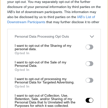
your opt-out. You may separately opt-out of the further
disclosure of your personal information by third parties on the
Ο ίδιος επισημαίνει, ότι στόχος είναι να
IAB’s list of downstream participants. This information may
ενταχθεί το Αριστοτελικό μενού στον
also be disclosed by us to third parties on the
IAB’s List of
κατάλογο εστιατορίων της περιοχής, κατά
Downstream Participants
that may further disclose it to other
το μήνα Σεπτέμβριο, έτσι ώστε να δοθεί ένα
third parties.
ακόμη κίνητρο στην τουριστική αγορά, και
Please note that this website/app uses one or more Google
Personal Data Processing Opt Outs
κατ’ επέκταση, να υπάρξει επιμήκυνση της
services and may gather and store information including but
περιόδου και η ανάδειξη της
not limited to your visit or usage behaviour. You may click to
I want to opt-out of the Sharing of my
personal data.
grant or deny consent to Google and its third-party tags to
διαφορετικότητας του τόπου, και μέσα από
Opted In
use your data for below specified purposes in below Google
τη γαστρονομία.
consent section.
I want to opt-out of the Sale of my
Personal Data.
Opted In
I want to opt-out of processing my
Personal Data for Targeted Advertising.
Opted In
I want to opt-out of Collection, Use,
Retention, Sale, and/or Sharing of my
Personal Data that Is Unrelated with the
Purposes for which it was collected.