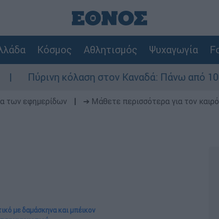
λλάδα
Κόσμος
Αθλητισμός
Ψυχαγωγία
Fo
ση στον Καναδά: Πάνω από 100 ενεργά μέτωπα -
δα των εφημερίδων
|
➔ Μάθετε περισσότερα για τον καιρό
τικό με δαμάσκηνα και μπέικον