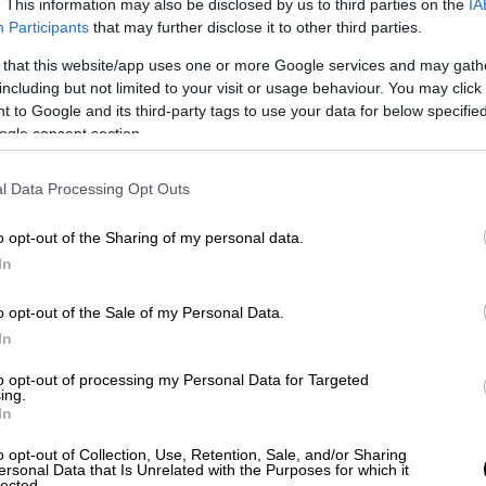
. This information may also be disclosed by us to third parties on the
IA
Participants
that may further disclose it to other third parties.
 that this website/app uses one or more Google services and may gath
including but not limited to your visit or usage behaviour. You may click 
 to Google and its third-party tags to use your data for below specifi
ogle consent section.
κτικό με δαμάσκηνα και μπέικον
l Data Processing Opt Outs
o opt-out of the Sharing of my personal data.
 το μόνο που θα χρεαστεί να κάνετε είναι
In
κον. Δείτε τη συνταγή
πατώντας εδώ.
o opt-out of the Sale of my Personal Data.
ολομό και κρέμα άνηθου
In
ς, 100 γρ. καπνιστός σολομός (σε φέτες ή
to opt-out of processing my Personal Data for Targeted
1 κουταλιά σούπας ψιλοκομμένος άνηθος, 1
ing.
In
ύ, ξύσμα από ½ λεμόνι
o opt-out of Collection, Use, Retention, Sale, and/or Sharing
ιού με τον άνηθο και τον χυμό
ersonal Data that Is Unrelated with the Purposes for which it
lected.