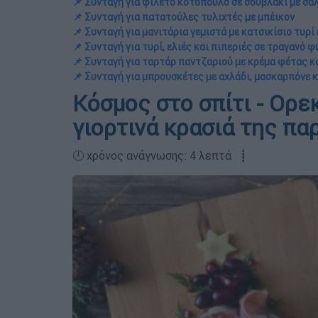
📌 Συνταγή για φιλέτο κοτόπουλο σε σουβλάκι με σά
📌 Συνταγή για πατατούλες τυλιχτές με μπέικον
📌 Συνταγή για μανιτάρια γεμιστά με κατσικίσιο τυρί
📌 Συνταγή για τυρί, ελιές και πιπεριές σε τραγανό
📌 Συνταγή για ταρτάρ παντζαριού με κρέμα φέτας κα
📌 Συνταγή για μπρουσκέτες με αχλάδι, μασκαρπόνε 
Κόσμος στο σπίτι - Ορεκ
γιορτινά κρασιά της πα
🕛 χρόνος ανάγνωσης: 4 λεπτά ┋