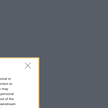
sonal or
ection to
ou may
 personal
out of the
 downstream