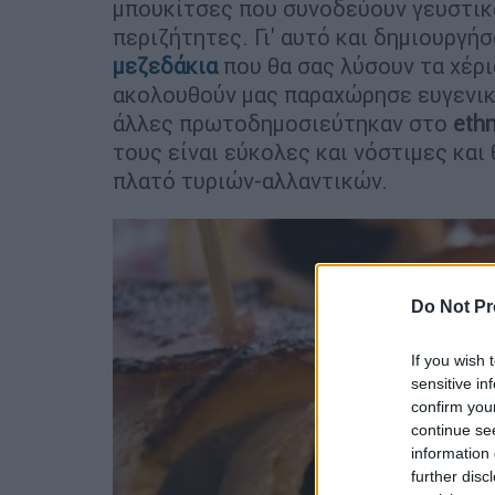
μπουκίτσες που συνοδεύουν γευστικ
περιζήτητες. Γι' αυτό και δημιουργή
μεζεδάκια
που θα σας λύσουν τα χέρι
ακολουθούν μας παραχώρησε ευγενικά
άλλες πρωτοδημοσιεύτηκαν στο
eth
τους είναι εύκολες και νόστιμες και
πλατό τυριών-αλλαντικών.
Do Not Pr
If you wish 
sensitive in
confirm you
continue se
information 
further disc