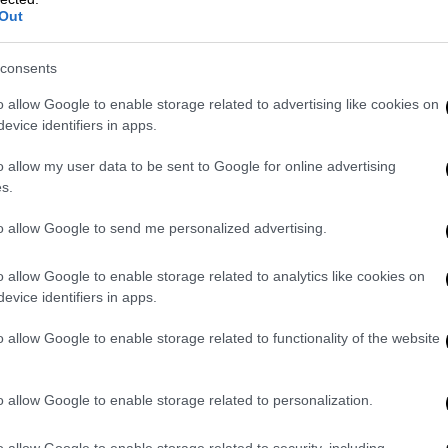
 με την κρέμα τυριού. Προσθέστε ένα
Out
. Γαρνίρετε με ξύσμα λεμονιού.
consents
υλο σε σουβλάκι με σάλτσα
o allow Google to enable storage related to advertising like cookies on
evice identifiers in apps.
συνολικά), 150 γρ. στραγγιστό γιαούρτι, 1
o allow my user data to be sent to Google for online advertising
λάκι του γλυκού μέλι, ½ κουταλάκι του
s.
ια για σουβλάκι
to allow Google to send me personalized advertising.
κομμάτια. Φτιάξτε μια μαρινάδα
ρδα, το μέλι, την πάπρικα, αλάτι και
o allow Google to enable storage related to analytics like cookies on
evice identifiers in apps.
α 1 ώρα στο ψυγείο. Περάστε τα κομμάτια
τηγάνι μέχρι να ροδίσουν.
o allow Google to enable storage related to functionality of the website
o allow Google to enable storage related to personalization.
o allow Google to enable storage related to security, including