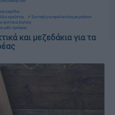
λτσα γιαουρτιού
 και καρύδια
 φύλλο κρούστας
📌 Συνταγή για σφολιατίνια με μπέικον
ι φιστίκια Αιγίνης
και μέλι τρούφας
τικά και μεζεδάκια για τα
ρέας