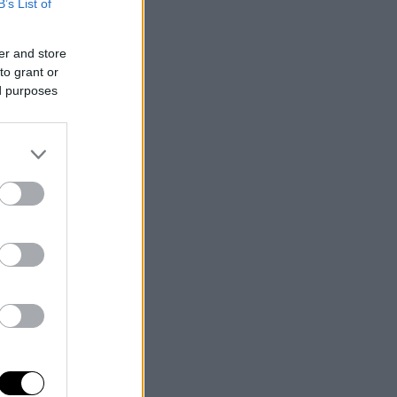
B’s List of
er and store
to grant or
ed purposes