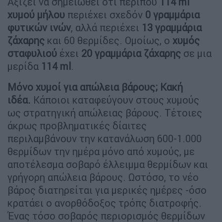
Αξίζει να σημειωθεί ότι περίπου
114 ml
χυμού μήλου
περιέχει σχεδόν
0 γραμμάρια
φυτικών ινών
, αλλά περιέχει
13 γραμμάρια
ζάχαρης
και 60 θερμίδες. Ομοίως, ο
χυμός
σταφυλιού
έχει
20 γραμμάρια ζάχαρης
σε μια
μερίδα
114 ml
.
Μόνο χυμοί για απώλεια βάρους; Κακή
ιδέα.
Κάποιοι καταφεύγουν στους χυμούς
ως στρατηγική απώλειας βάρους. Τέτοιες
άκρως προβληματικές δίαιτες
περιλαμβάνουν την κατανάλωση 600-1.000
θερμίδων την ημέρα μόνο από χυμούς, με
αποτέλεσμα σοβαρό έλλειμμα θερμίδων και
γρήγορη απώλεια βάρους. Ωστόσο, το νέο
βάρος διατηρείται για μερικές ημέρες -όσο
κρατάει ο ανορθόδοξος τρόπς διατροφής.
Ένας τόσο σοβαρός περιορισμός θερμίδων