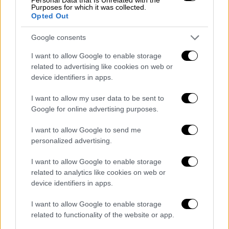
Purposes for which it was collected.
Opted Out
Google consents
©Unsplash
I want to allow Google to enable storage
related to advertising like cookies on web or
Το πρόβλημα με τους χυμούς – Γιατί
device identifiers in apps.
είναι καλύτερο να καταναλώνετε
ολόκληρα φρούτα και λαχανικά
I want to allow my user data to be sent to
Google for online advertising purposes.
Απώλεια πολύτιμων φυτικών ινών.
Το
I want to allow Google to send me
μεγαλύτερο ζήτημα με τους χυμούς είναι
η
personalized advertising.
απώλεια έως και του 90% των φυτικών ινών
που αφαιρείται και χάνεται κατά τη
I want to allow Google to enable storage
related to analytics like cookies on web or
διαδικασία του στυψίματος. Κάποιες, λίγες
device identifiers in apps.
διαλυτές ίνες θα παραμείνουν, αλλά η
πλειονότητα των αδιάλυτων ινών
I want to allow Google to enable storage
αφαιρείται. Ωστόσο, σε πάρα πολλές
related to functionality of the website or app.
περιπτώσεις ο οργανισμός χρειάζεται τις