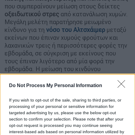
που συμπεραίνουν μείωση στους δείκτες
οξειδωτικού στρες
από κατανάλωση χυμών.
Μεγάλη μελέτη παρατήρησε μειωμένο
κίνδυνο για τη
νόσο του Αλτσχάιμερ
μεταξύ
εκείνων που έπιναν χυμούς φρούτων και
λαχανικών τρεις ή περισσότερες φορές την
εβδομάδα, σε σύγκριση με εκείνους που
τους έπιναν λιγότερο από μία φορά την
εβδομάδα. Η μείωση του κινδύνου
Αλτσχάιμερ μπορεί να οφείλεται στα υψηλά
επίπεδα πολυφαινολών στους χυμούς,
Do Not Process My Personal Information
αντιοξειδωτικά που βρίσκονται σε φυτικές
τροφές και πιστεύεται ότι προστατεύουν τα
If you wish to opt-out of the sale, sharing to third parties, or
processing of your personal or sensitive information for
εγκεφαλικά κύτταρα. Παρά αυτά τα
targeted advertising by us, please use the below opt-out
αποτελέσματα, απαιτούνται περισσότερες
section to confirm your selection. Please note that after your
μελέτες για την καλύτερη κατανόηση των
opt-out request is processed you may continue seeing
επιπτώσεων στην υγεία των χυμών φρούτων
interest-based ads based on personal information utilized by