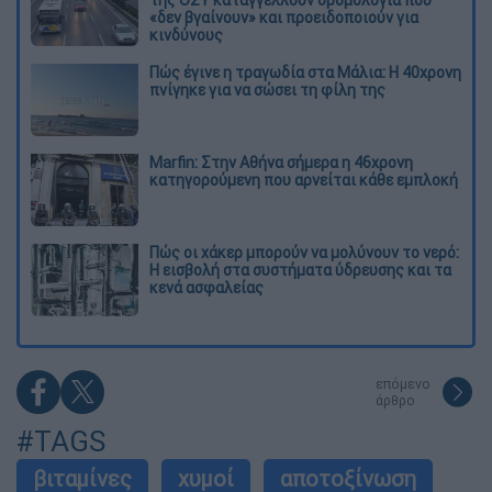
της ΟΣΥ καταγγέλλουν δρομολόγια που
«δεν βγαίνουν» και προειδοποιούν για
κινδύνους
Πώς έγινε η τραγωδία στα Μάλια: Η 40χρονη
πνίγηκε για να σώσει τη φίλη της
Marfin: Στην Αθήνα σήμερα η 46χρονη
κατηγορούμενη που αρνείται κάθε εμπλοκή
Πώς οι χάκερ μπορούν να μολύνουν το νερό:
Η εισβολή στα συστήματα ύδρευσης και τα
κενά ασφαλείας
επόμενο
άρθρο
#TAGS
βιταμίνες
χυμοί
αποτοξίνωση