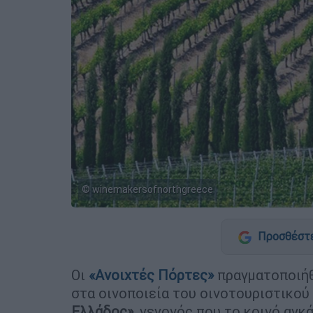
© winemakersofnorthgreece
Προσθέστε
Οι
«Ανοιχτές Πόρτες»
πραγματοποιήθ
στα οινοποιεία του οινοτουριστικού
Ελλάδος»,
γεγονός που το κοινό αγκά