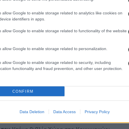
ιδαίας, Πέλλα | Μικρό Κτήμα Τίτου στη
μένισσα
o allow Google to enable storage related to analytics like cookies on
evice identifiers in apps.
υσας
Βαένι Νάουσα στην Επισκοπή με ωράριο
o allow Google to enable storage related to functionality of the website
ο Τασιώνα στη Ράμνιστα Γιαννακοχωρίου |
ουργίας 11:00-17:00 | Κτήμα Κυρ-Γιάννη
 Νέα Στράντζα (ανοιχτά μόνο 18/5) | Boutari
o allow Google to enable storage related to personalization.
 11:00-17:00 | Κlonas Boutique Winery στον
o allow Google to enable storage related to security, including
cation functionality and fraud prevention, and other user protection.
αλονίκης
Οινοποιείο Κεχρής στο Καλοχώρι |
 Γεροβασιλείου στην Επανομή με ωράριο
CONFIRM
ιδικής
Κτήμα Πόρτο Καρράς στη Σιθωνία |
η Παναγία | Κτήμα Λειβαδιώτη στη
Data Deletion
Data Access
Privacy Policy