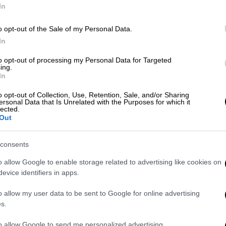
In
 17 & 18 Μαΐου, στις 8 οινικές διαδρομές
o opt-out of the Sale of my Personal Data.
ίου Ελλάδος», θα έχουν ΑΝΟΙΧΤΕΣ ΠΟΡΤΕΣ
In
to opt-out of processing my Personal Data for Targeted
μπου
Κτήμα Κατσαρού στην Κρανιά Ολύμπου,
ing.
In
o opt-out of Collection, Use, Retention, Sale, and/or Sharing
ρου
Zoinos Winery στη Ζίτσα, με ωράριο
ersonal Data that Is Unrelated with the Purposes for which it
lected.
βέρωφ στο Μέτσοβο με ωράριο Λειτουργίας
Out
consents
νών
Αμπελώνας Καμκούτη στο Βελβεντό
ντό Κοζάνης | Κτήμα Στεργίου στη
o allow Google to enable storage related to advertising like cookies on
evice identifiers in apps.
α στο Αμύνταιον | Κτήμα Κυρ-Γιάννη στον
o allow my user data to be sent to Google for online advertising
s.
Γουμένισσας
Κτήμα Ζην Ηδέως στους
ο Λειτουργίας 11:00-18:00 | 3 Γενιές –
to allow Google to send me personalized advertising.