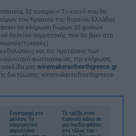
ποιεία, 32 τυχεροί»! Το κοινό που θα
Δρόμων του Κρασιού της Βορείου Ελλάδος
ετάσχει σε κλήρωση δώρων 32 φιαλών
κού δελτίου συμμετοχής που θα βρει στα
τυχερούς/τυχερές)
εκδηλώσεις και τις προτάσεις των
ο διαγωνισμό φωτογραφίας, την κλήρωση
στοσελίδα μας
winemakersofnorthgreece.gr
ής δικτύωσης, winemakersofnorthgreece
Επιστροφή στο
Το ταξίδι στον
μέλλον; Τα
Ειρηνικό πάνω σε
υπερηχητικά
μια σχεδία φθάνει
αεροπλάνα
στο τέλος του –