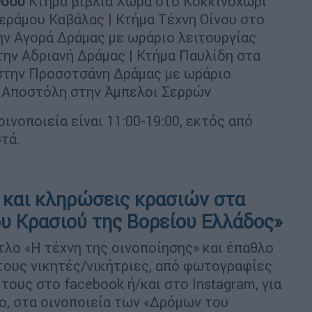
ύσου
Κτήμα βιβλία Χώρα στο Κοκκινοχώρι
εράμου Καβάλας | Κτήμα Τέχνη Οίνου στο
την Αγορά Δράμας με ωράριο λειτουργίας
 στην Αδριανή Δράμας | Κτήμα Παυλίδη στα
 στην Προσοτσάνη Δράμας με ωράριο
τ’ Αποστόλη στην Άμπελοι Σερρών
ινοποιεία είναι 11:00-19:00, εκτός από
τά.
και κληρώσεις κρασιών στα
υ Κρασιού της Βορείου Ελλάδος»
λο «Η τέχνη της οινοποίησης» και έπαθλο
τους νικητές/νικήτριες, από φωτογραφίες
τους στο facebook ή/και στο Instagram, για
ο, στα οινοποιεία των «Δρόμων του