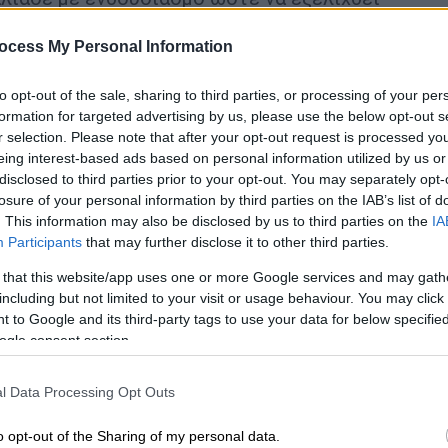
κή γιορτή με τη συμμετοχή όλων των
ocess My Personal Information
τα επισκέψιμα οινοποιεία στο
to opt-out of the sale, sharing to third parties, or processing of your per
Κρασιού της Βορείου Ελλάδος» είναι
formation for targeted advertising by us, please use the below opt-out s
r selection. Please note that after your opt-out request is processed y
ι τις φίλες του επώνυμου και ποιοτικού
eing interest-based ads based on personal information utilized by us or
υστικές δοκιμές, παράλληλο πρόγραμμα με
disclosed to third parties prior to your opt-out. You may separately opt-
, διαγωνισμό φωτογραφίας, κλήρωση
losure of your personal information by third parties on the IAB’s list of
. This information may also be disclosed by us to third parties on the
IA
Participants
that may further disclose it to other third parties.
ανάμεσα στις
8 διαφορετικές διαδρομές
των
 that this website/app uses one or more Google services and may gath
λάδος» από την Κρανιά Ολύμπου, στη Ζίτσα
including but not limited to your visit or usage behaviour. You may click 
 Μακεδονία, έως την Αδριανή στη Δράμα και
 to Google and its third-party tags to use your data for below specifi
ικότερα οινοποιεία της Ελλάδας σας
ogle consent section.
και αξέχαστη οινοτουριστική εμπειρία.
l Data Processing Opt Outs
ν «Δρόμων του Κρασιού της
οιχτά οινοποιεία
o opt-out of the Sharing of my personal data.