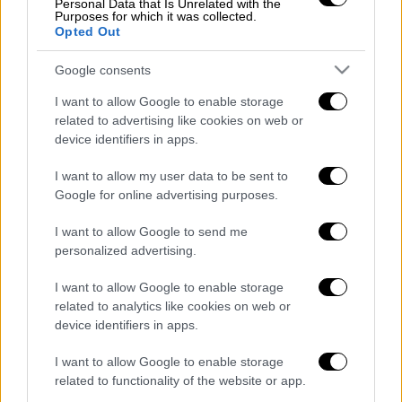
Personal Data that Is Unrelated with the
Purposes for which it was collected.
δήλωσε χαρακτηριστικά ο Όλιβερ σε
βίντεο
Opted Out
που μπορείτε να δείτε εδώ.
Google consents
Η κουζίνα του νέου εστιατορίου ακολουθεί
I want to allow Google to enable storage
το διεθνές concept της αλυσίδας Jamie
related to advertising like cookies on web or
Oliver Kitchen: πιάτα εμπνευσμένα από
device identifiers in apps.
γεύσεις απ’ όλο τον κόσμο, βασισμένα σε
εμπειρίες και αρώματα που ο σεφ αγάπησε
I want to allow my user data to be sent to
Google for online advertising purposes.
στα ταξίδια του. Παραμένει βεβαίως πιστή
στον comfort food χαρακτήρα, με το οποίο
I want to allow Google to send me
το παγκόσμιο κοινό έχει ταυτίσει τον Τζέιμι
personalized advertising.
Όλιβερ.
I want to allow Google to enable storage
Διαβάστε ακόμη
related to analytics like cookies on web or
device identifiers in apps.
Η «ακτινογραφία» της καταστροφής από
τις φωτιές στη Δυτική Αττική - Οι
I want to allow Google to enable storage
εκτάσεις που κάηκαν και η επόμενη μέρα
related to functionality of the website or app.
του δάσους