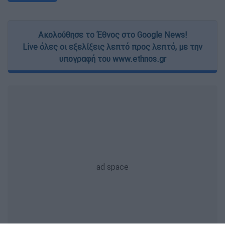
Ακολούθησε το Έθνος στο Google News!
Live όλες οι εξελίξεις λεπτό προς λεπτό, με την
υπογραφή του www.ethnos.gr