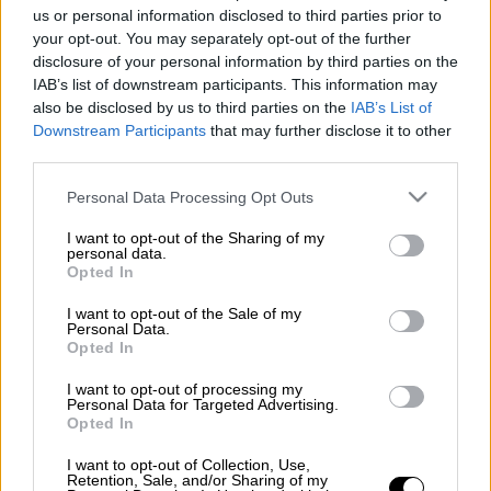
us or personal information disclosed to third parties prior to
your opt-out. You may separately opt-out of the further
Με τον δέοντα ενθουσιασμό ανακοίνωσε ο
disclosure of your personal information by third parties on the
διάσημος Βρετανός σεφ
Τζέιμι Όλιβερ
την
IAB’s list of downstream participants. This information may
άφιξη του πρώτου εστιατορίου του στην
also be disclosed by us to third parties on the
IAB’s List of
Ελλάδα. Όπως γνωστοποίησε μέσω
Downstream Participants
that may further disclose it to other
πρόσφατου βίντεο στα μέσα κοινωνικής
third parties.
δικτύωσης, το Jamie Oliver Kitchen ανοίγει
Please note that this website/app uses one or more Google
Personal Data Processing Opt Outs
σύντομα στο Golden Hall, το γνωστό
services and may gather and store information including but
not limited to your visit or usage behaviour. You may click to
I want to opt-out of the Sharing of my
εμπορικό κέντρο στο Μαρούσι.
personal data.
grant or deny consent to Google and its third-party tags to
Opted In
use your data for below specified purposes in below Google
«Γεια σας! Επιτέλους ήρθε η ώρα να
consent section.
μοιραστώ μαζί σας ότι το Jamie Oliver
I want to opt-out of the Sale of my
Personal Data.
Kitchen έρχεται στην Ελλάδα! Θα μας βρείτε
Opted In
στο Golden Hall, όπου θα σερβίρουμε
I want to opt-out of processing my
μοναδικά πιάτα εμπνευσμένα από τα ταξίδια
Personal Data for Targeted Advertising.
Opted In
μου σε όλον τον κόσμο. Ελάτε με φίλους και
οικογένεια να τα απολαύσετε – η ομάδα μου
I want to opt-out of Collection, Use,
Retention, Sale, and/or Sharing of my
είναι ήδη εκεί και σας περιμένει με χαρά!»,