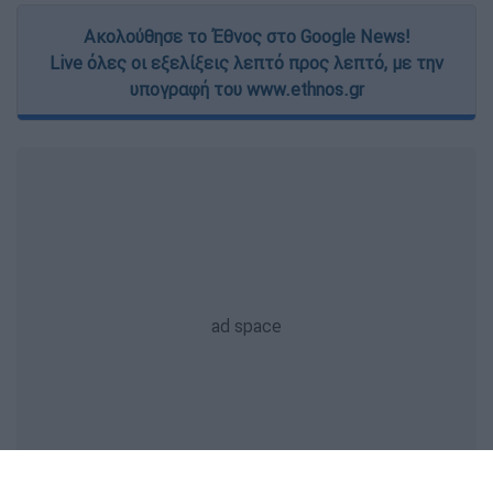
Ακολούθησε το Έθνος στο Google News!
Live όλες οι εξελίξεις λεπτό προς λεπτό, με την
υπογραφή του www.ethnos.gr