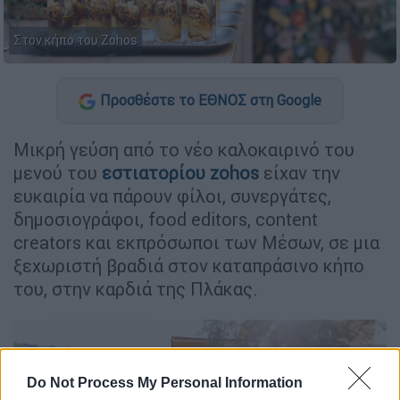
Στον κήπο του Zohos
Προσθέστε το ΕΘΝΟΣ στη Google
Μικρή γεύση από το νέο καλοκαιρινό του
μενού του
εστιατορίου zohos
είχαν την
ευκαιρία να πάρουν φίλοι, συνεργάτες,
δημοσιογράφοι, food editors, content
creators και εκπρόσωποι των Μέσων, σε μια
ξεχωριστή βραδιά στον καταπράσινο κήπο
του, στην καρδιά της Πλάκας.
Do Not Process My Personal Information