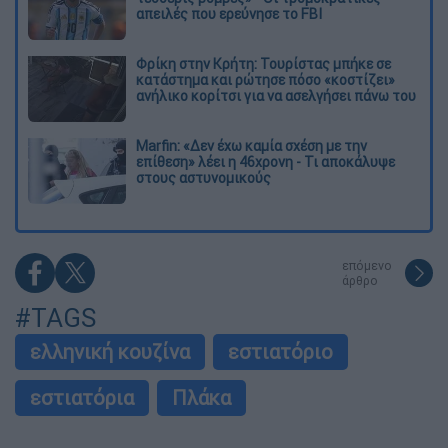
απειλές που ερεύνησε το FBI
Φρίκη στην Κρήτη: Τουρίστας μπήκε σε
κατάστημα και ρώτησε πόσο «κοστίζει»
ανήλικο κορίτσι για να ασελγήσει πάνω του
Marfin: «Δεν έχω καμία σχέση με την
επίθεση» λέει η 46χρονη - Τι αποκάλυψε
στους αστυνομικούς
επόμενο
άρθρο
#TAGS
ελληνική κουζίνα
εστιατόριο
εστιατόρια
Πλάκα