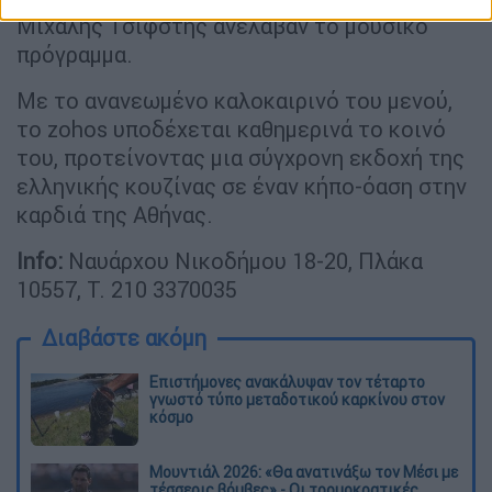
Μιχάλης Τσιφστής ανέλαβαν το μουσικό
πρόγραμμα.
Με το ανανεωμένο καλοκαιρινό του μενού,
το zohos υποδέχεται καθημερινά το κοινό
του, προτείνοντας μια σύγχρονη εκδοχή της
ελληνικής κουζίνας σε έναν κήπο-όαση στην
καρδιά της Αθήνας.
Info:
Ναυάρχου Νικοδήμου 18-20, Πλάκα
10557, Τ. 210 3370035
Διαβάστε ακόμη
Επιστήμονες ανακάλυψαν τον τέταρτο
γνωστό τύπο μεταδοτικού καρκίνου στον
κόσμο
Μουντιάλ 2026: «Θα ανατινάξω τον Μέσι με
τέσσερις βόμβες» - Οι τρομοκρατικές