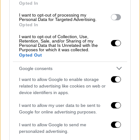
Opted In
Μπουκίτσες ελληνικής δημιουργικής γαστρονομίας
I want to opt-out of processing my
Personal Data for Targeted Advertising.
Το μενού επιμελήθηκαν ο Executive Chef του
Opted In
ομίλου Electra,
Σάκης Βενέτης
, και ο chef
I want to opt-out of Collection, Use,
του zohos,
Λάμπρος Ρώσσιος,
Retention, Sale, and/or Sharing of my
Personal Data that Is Unrelated with the
παρουσιάζοντας δημιουργικές γεύσεις
Purposes for which it was collected.
Opted Out
γεμάτες Ελλάδα. Ξεχωριστή θέση στην
πανέμορφη, αθηναϊκή αυλή είχε το
Google consents
εντυπωσιακό communal table, διακοσμημένο
I want to allow Google to enable storage
με λουλούδια και χειροποίητο ψωμί, όπου οι
related to advertising like cookies on web or
καλεσμένοι δοκίμασαν μικρές δημιουργικές
device identifiers in apps.
μπουκιές, όπως μπρουσκέτες με χαρούπι,
γεμιστούς κολοκυθοανθούς, φάβα
I want to allow my user data to be sent to
Google for online advertising purposes.
Σχοινούσας με χταπόδι, μελιτζάνα ιμάμ και
χειροποίητα «ραβιόλι» με κατσικάκι
I want to allow Google to send me
Κιμώλου. Το γεύμα ολοκληρώθηκε με
personalized advertising.
λουκουμαδάκια παραλίας με σοκολάτα,