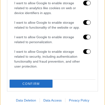
I want to allow Google to enable storage
καριόκα με τζελ παλαιωμένου
related to analytics like cookies on web or
τσιπουρότυρου και μπισκουί φράουλας.
device identifiers in apps.
I want to allow Google to enable storage
related to functionality of the website or app.
I want to allow Google to enable storage
related to personalization.
I want to allow Google to enable storage
related to security, including authentication
functionality and fraud prevention, and other
user protection.
Ο Executive Chef του ομίλου Electra, Σάκης Βενέτης
CONFIRM
Τις γεύσεις της βραδιάς συνόδευσαν τα
signature cocktails
Kechrimpari, Enigma και
Data Deletion
Data Access
Privacy Policy
Virgin Spritz, ενώ η Joanna Apistola και ο