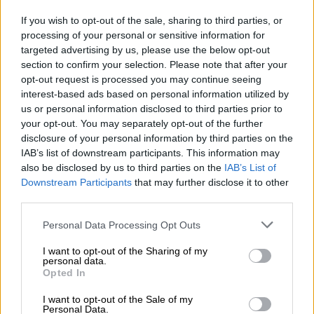
If you wish to opt-out of the sale, sharing to third parties, or
processing of your personal or sensitive information for
targeted advertising by us, please use the below opt-out
section to confirm your selection. Please note that after your
opt-out request is processed you may continue seeing
interest-based ads based on personal information utilized by
Το εντυπωσιακό κεντρικό τραπέζι, διακοσμημένο με
us or personal information disclosed to third parties prior to
λουλούδια και χειροποίητο ψωμί
your opt-out. You may separately opt-out of the further
disclosure of your personal information by third parties on the
IAB’s list of downstream participants. This information may
also be disclosed by us to third parties on the
IAB’s List of
Downstream Participants
that may further disclose it to other
third parties.
Please note that this website/app uses one or more Google
Personal Data Processing Opt Outs
services and may gather and store information including but
not limited to your visit or usage behaviour. You may click to
I want to opt-out of the Sharing of my
personal data.
grant or deny consent to Google and its third-party tags to
Opted In
use your data for below specified purposes in below Google
consent section.
I want to opt-out of the Sale of my
Personal Data.