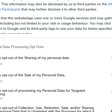
αμπος Μπεκρής
(Akrathos),
. This information may also be disclosed by us to third parties on the
IA
ην
Ελένη Σίντου
(Zoinos Winery), η οποία
Participants
that may further disclose it to other third parties.
σας συμβούλου, ενώ αντιπρόεδρος
 that this website/app uses one or more Google services and may gath
ίου
(Κτήμα Γεροβασιλείου). Η αλλαγή
including but not limited to your visit or usage behaviour. You may click 
ερίοδο κατά την οποία ο ελληνικός
 to Google and its third-party tags to use your data for below specifi
ogle consent section.
τιμέτωπος με σημαντικές προκλήσεις, από
ης
έως τις μεταβαλλόμενες
καταναλωτικές
l Data Processing Opt Outs
σημασία του
οινοτουρισμού
και της
αι ανάπτυξης.
o opt-out of the Sharing of my personal data.
024-2026
In
o opt-out of the Sale of my Personal Data.
υ παρουσίασε τον απολογισμό της διετίας
In
χιση των καθιερωμένων δράσεων της
ές
Πόρτες
, η
Παγκόσμια Ημέρα
to opt-out of processing my Personal Data for Targeted
ing.
α Ξινόμαυρου,
καθώς και τη λειτουργία του
In
σημαντικά σημεία της θητείας της
o opt-out of Collection, Use, Retention, Sale, and/or Sharing
υξη του διαγωνισμού
Thessaloniki Wine &
ersonal Data that Is Unrelated with the Purposes for which it