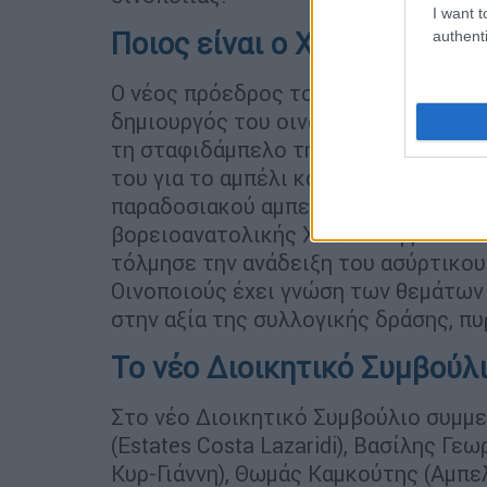
I want t
Ποιος είναι ο Χαράλαμπος 
authenti
Ο νέος πρόεδρος του ΕΝΟΑΒΕ είναι γ
δημιουργός του οινοποιείου Akratho
τη σταφιδάμπελο της περιοχής Τριφ
του για το αμπέλι και το κρασί τον 
παραδοσιακού αμπελώνα και στη συνέ
βορειοανατολικής Χαλκιδικής. Πιστ
τόλμησε την ανάδειξη του ασύρτικου
Οινοποιούς έχει γνώση των θεμάτων 
στην αξία της συλλογικής δράσης, π
Το νέο Διοικητικό Συμβούλι
Στο νέο Διοικητικό Συμβούλιο συμμ
(Estates Costa Lazaridi), Βασίλης Γ
Κυρ-Γιάννη), Θωμάς Καμκούτης (Αμπε