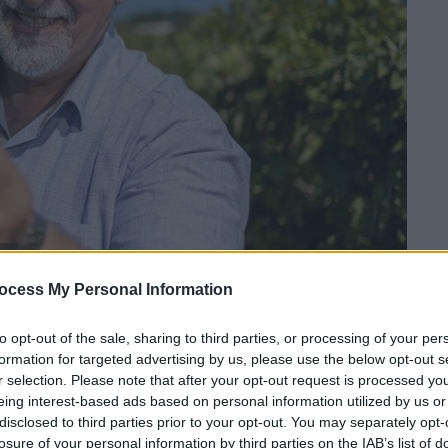
ΒΕ
ocess My Personal Information
 το ΕΘΝΟΣ στη Google
to opt-out of the sale, sharing to third parties, or processing of your per
formation for targeted advertising by us, please use the below opt-out s
αι η ένωση
Οινοποιοί Βορείου Ελλάδος
r selection. Please note that after your opt-out request is processed y
eing interest-based ads based on personal information utilized by us or
αινούριο εννεαμελές Διοικητικό Συμβούλιο
disclosed to third parties prior to your opt-out. You may separately opt-
ύνιο του 2026 έως τον Ιούνιο του 2028.
losure of your personal information by third parties on the IAB’s list of