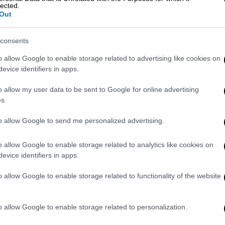
lected.
νεπιστημιακά ιδρύματα
και επιστημονικούς
Out
ωσης σε ευρωπαϊκά και εθνικά
consents
ασί
o allow Google to enable storage related to advertising like cookies on
evice identifiers in apps.
ρος, ο Χαράλαμπος Μπεκρής, υπογράμμισε
o allow my user data to be sent to Google for online advertising
μπελώνα περνά μέσα από τη συνεργασία,
s.
τοχή της νέας γενιάς οινοποιών. «Ο
ια κρίσιμη συγκυρία, αντιμέτωπος με τις
to allow Google to send me personalized advertising.
ειες και τις επιτακτικές προκλήσεις της
ι να επαναπροσδιορίσει τη θέση του ως ένα
o allow Google to enable storage related to analytics like cookies on
evice identifiers in apps.
ις αξίες της παράδοσης, του
 με μια ματιά στραμμένη στο παρόν και
o allow Google to enable storage related to functionality of the website
ημειώνοντας ότι η ΕΝΟΑΒΕ θα συνεχίσει να
στημονική κοινότητα, τους φορείς του
o allow Google to enable storage related to personalization.
η βιώσιμη ανάπτυξη της ελληνικής