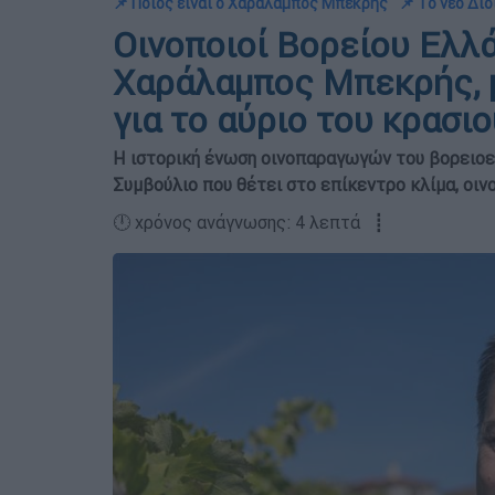
📌 Ποιος είναι ο Χαράλαμπος Μπεκρής
📌 Το νέο Δι
Οινοποιοί Βορείου Ελλ
Χαράλαμπος Μπεκρής, μ
για το αύριο του κρασιο
Η ιστορική ένωση οινοπαραγωγών του βορειοε
Συμβούλιο που θέτει στο επίκεντρο κλίμα, οιν
🕛 χρόνος ανάγνωσης: 4 λεπτά ┋