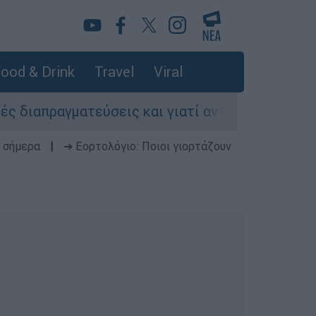
ood & Drink
Travel
Viral
γματεύσεις και γιατί αντιδρούν οι ΗΠΑ
Κυ
 σήμερα
|
➔ Εορτολόγιο: Ποιοι γιορτάζουν