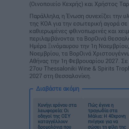
(Οινοποιείο Κεχρής) και Χρήστος Ταρ
Παράλληλα, η Ένωση συνεχίζει την 
της ΚΟΑ για την εσωτερική αγορά σε
καθιερωμένες φθινοπωρινές και χει
περιλαμβάνονται τα ΒορΟινά Θεσσαλο
Ημέρα Ξινόμαυρου την 1η Νοεμβρίου,
Νοεμβρίου, τα ΒορΟινά Χριστουγέννω
Αθήνας την 1η Φεβρουαρίου 2027. Σε 
27ου Thessaloniki Wine & Spirits Tr
2027 στη Θεσσαλονίκη.
Διαβάστε ακόμη
Κυνήγι χρόνου στα
Πώς έγινε η
λεωφορεία: Οι
τραγωδία στα
οδηγοί της ΟΣΥ
Μάλια: Η 40χρονη
καταγγέλλουν
πνίγηκε για να
δρομολόγια που
σώσει τη φίλη της