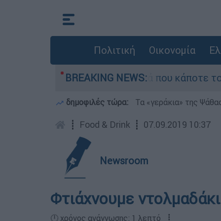
Πολιτική
Οικονομία
Ελ
 φωτιά τη γειτονιά που κάποτε τους έδιωχνε - 
BREAKING NEWS:
δημοφιλές τώρα:
Τα «γεράκια» της Ψάθα
┋
Food & Drink
┋
07.09.2019 10:37
Newsroom
Φτιάχνουμε ντολμαδάκι
🕛 χρόνος ανάγνωσης: 1 λεπτό ┋