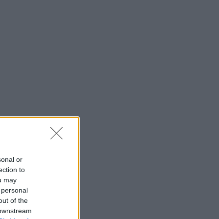
sonal or
ection to
ou may
 personal
out of the
 downstream