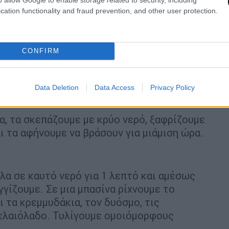
cation functionality and fraud prevention, and other user protection.
CONFIRM
Data Deletion
Data Access
Privacy Policy
α, τα σκεπάζουμε με κρύο νερό, ξαφρίζουμε
ι τα αφήνουμε να βράσουν για μιάμιση ώρα.
α σε καυτό νερό για 1 λεπτό και αμέσως
γίζουμε. Σε μια μπασίνα ρίχνουμε το
ι τα κρεμμυδάκια, τον δυόσμο, τις
ο ελαιόλαδο. Τυλίγουμε ομοιόμορφους