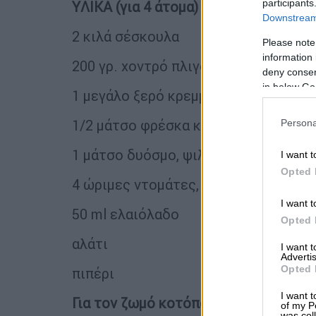
participants
YΛΙΚΑ (για 4 άτομα)
Downstream 
2 κιλά σέσκουλα
Please note
information 
200 γρ. χοντρό πλιγούρι
deny consent
in below Go
1 μεγάλο ξερό κρεμμύδι, ψιλοκομμέν
1/2 μάτσο φρέσκα κρεμμυδάκια, ψιλ
Persona
1 μάτσο δυόσμο, ψιλοκομμένο
I want t
Opted 
4 ώριμες ντομάτες, τριμμένες
I want t
50 ml ελαιόλαδο
Opted 
αλάτι
I want 
Advertis
Opted 
πιπέρι
I want t
Για τον ζωμό κοτόπουλου
of my P
was col