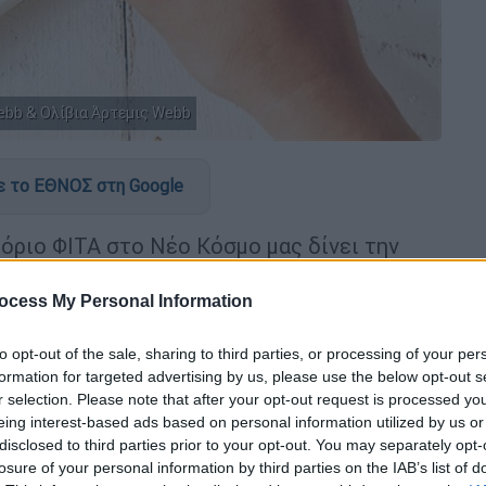
Webb & Oλίβια Άρτεμις Webb
 το ΕΘΝΟΣ στη Google
όριο ΦΙΤΑ στο Νέο Κόσμο μας δίνει την
ντικαταστήσουμε τα σέσκουλα με
ocess My Personal Information
ύρι
to opt-out of the sale, sharing to third parties, or processing of your per
formation for targeted advertising by us, please use the below opt-out s
r selection. Please note that after your opt-out request is processed y
eing interest-based ads based on personal information utilized by us or
disclosed to third parties prior to your opt-out. You may separately opt-
losure of your personal information by third parties on the IAB’s list of