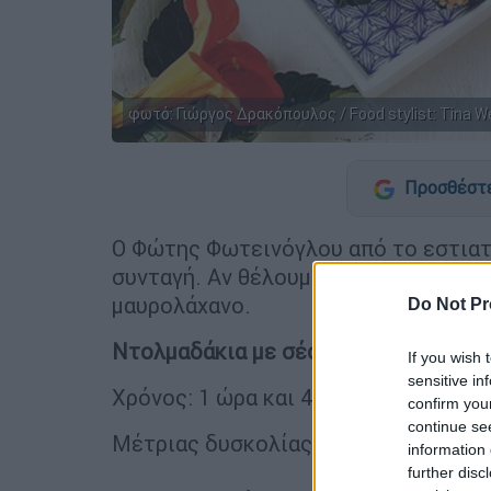
φωτό: Γιώργος Δρακόπουλος / Food stylist: Τina 
Προσθέστε
Ο Φώτης Φωτεινόγλου από το εστιατ
συνταγή. Αν θέλουμε, μπορούμε να α
μαυρολάχανο.
Do Not Pr
Ντολμαδάκια με σέσκουλο και πλιγο
If you wish 
sensitive in
Χρόνος: 1 ώρα και 45 λεπτά
confirm you
continue se
Μέτριας δυσκολίας
information 
further disc