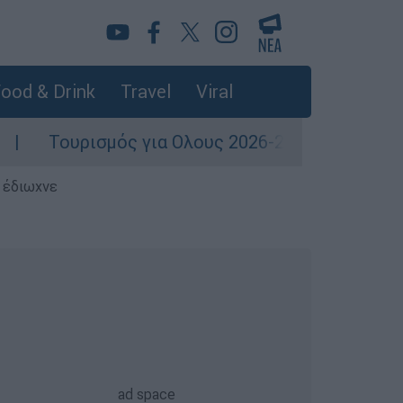
ood & Drink
Travel
Viral
ς για Ολους 2026-2027: Τα SOS για να «κλειδώσ
ς έδιωχνε