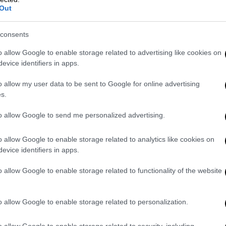
Out
 κοτόπουλο
consents
o allow Google to enable storage related to advertising like cookies on
evice identifiers in apps.
o allow my user data to be sent to Google for online advertising
s.
to allow Google to send me personalized advertising.
o allow Google to enable storage related to analytics like cookies on
evice identifiers in apps.
o allow Google to enable storage related to functionality of the website
o allow Google to enable storage related to personalization.
o allow Google to enable storage related to security, including