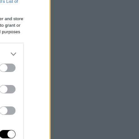
B’s List of
er and store
to grant or
ed purposes