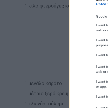
Opted 
1 κιλό φτερούγες και κόκαλα από το
Google 
I want t
web or d
I want t
purpose
I want 
I want t
web or d
I want t
1 μεγάλο καρότο
or app.
1 μέτριο ξερό κρεμμύδι
I want t
1 κλωνάρι σέλερι
I want t