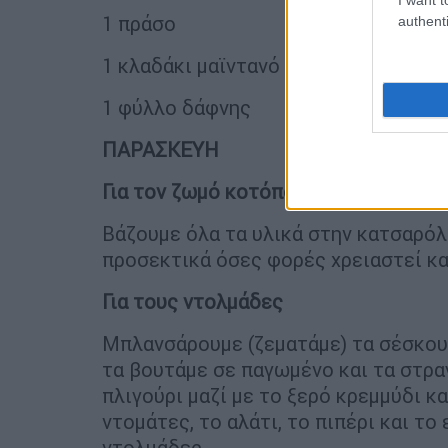
1 πράσο
authenti
1 κλαδάκι μαϊντανό
1 φύλλο δάφνης
ΠΑΡΑΣΚΕΥΗ
Για τον ζωμό κοτόπουλου
Βάζουμε όλα τα υλικά στην κατσαρόλ
προσεκτικά όσες φορές χρειαστεί κα
Για τους ντολμάδες
Μπλανσάρουμε (ζεματάμε) τα σέσκουλ
τα βουτάμε σε παγωμένο και τα στραγ
πλιγούρι μαζί με το ξερό κρεμμύδι κα
ντομάτες, το αλάτι, το πιπέρι και τ
ντολμάδες.