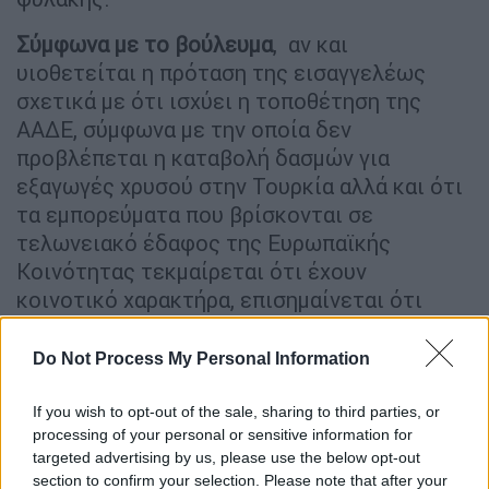
Σύμφωνα με το βούλευμα
, αν και
υιοθετείται η πρόταση της εισαγγελέως
σχετικά με ότι ισχύει η τοποθέτηση της
ΑΑΔΕ, σύμφωνα με την οποία δεν
προβλέπεται η καταβολή δασμών για
εξαγωγές χρυσού στην Τουρκία αλλά και ότι
τα εμπορεύματα που βρίσκονται σε
τελωνειακό έδαφος της Ευρωπαϊκής
Κοινότητας τεκμαίρεται ότι έχουν
κοινοτικό χαρακτήρα, επισημαίνεται ότι
πρόκειται για “μαχητό τεκμήριο”,
καταλήγοντας ότι αυτό θα κριθεί από την
Do Not Process My Personal Information
κύρια ανάκριση. Δηλαδή, το δικαστικό
συμβούλιο “βλέπει” σοβαρές ενδείξεις
If you wish to opt-out of the sale, sharing to third parties, or
processing of your personal or sensitive information for
ενοχής των κατηγορουμένων για τα
targeted advertising by us, please use the below opt-out
αδικήματα της λαθρεμπορίας και όχι μόνο,
section to confirm your selection. Please note that after your