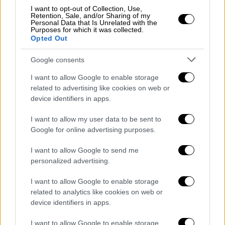
ύπαρξη φορολογικών παραστατικών σχετικά
I want to opt-out of Collection, Use,
Retention, Sale, and/or Sharing of my
με την προέλευσή τους και την επ’ αυτών
Personal Data that Is Unrelated with the
Purposes for which it was collected.
επιμέτρηση φόρων, με αποτέλεσμα να
Opted Out
νοούνται ως λαθρεμπορεύματα».
Google consents
Το σκεπτικό αναφέρεται και στις ράβδους
I want to allow Google to enable storage
χρυσού που βρέθηκαν σε λεωφορείο. «Οι
related to advertising like cookies on web or
κατηγορούμενοι αποπειράθηκαν να εξάγουν
device identifiers in apps.
λαθραία μέσω τουριστικού λεωφορείου,
χωρίς την υποβολή της
I want to allow my user data to be sent to
Google for online advertising purposes.
αναγκαίας διασάφησης εξαγωγής και χωρίς
να διαθέτουν φορολογικά παραστατικά»
I want to allow Google to send me
εξηγούν σχετικά με τους αναλογούντες
personalized advertising.
φόρους που φέρονται να μην έχουν
I want to allow Google to enable storage
καταβάλλει.
related to analytics like cookies on web or
device identifiers in apps.
Οι δικαστές τονίζουν επίσης, ότι κανείς από
τους κατηγορουμένους δεν εξήγησε την
I want to allow Google to enable storage