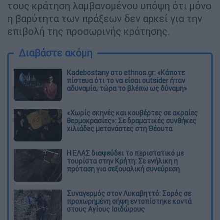
τους κράτηση λαμβανομένου υπόψη ότι μόνο
η βαρύτητα των πράξεων δεν αρκεί για την
επιβολή της προσωρινής κράτησης.
Διαβάστε ακόμη
Kadebostany στο ethnos.gr: «Κάποτε
πίστευα ότι το να είσαι outsider ήταν
αδυναμία, τώρα το βλέπω ως δύναμη»
«Χωρίς σκηνές και κουβέρτες σε ακραίες
θερμοκρασίες»: Σε δραματικές συνθήκες
χιλιάδες μετανάστες στη Θέουτα
Η ΕΛΑΣ διαψεύδει το περιστατικό με
τουρίστα στην Κρήτη: Σε ενήλικη η
πρόταση για σεξουαλική συνεύρεση
Συναγερμός στον Λυκαβηττό: Σορός σε
προχωρημένη σήψη εντοπίστηκε κοντά
στους Αγίους Ισιδώρους