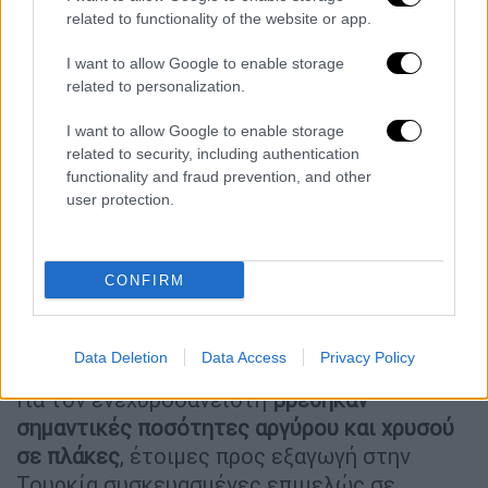
προέλευση των κατασχεθέντων, ενώ
related to functionality of the website or app.
καταλήγουν στο ότι “η κρίση του Συμβουλίου
I want to allow Google to enable storage
περί υπάρξεως σοβαρών ενδείξεων ενοχής,
related to personalization.
δεν αναιρείται από κανένα αποδεικτικό
μέσο, ούτε από τα έγγραφα της ΑΑΔΕ, καθώς
I want to allow Google to enable storage
η Γενική Διεύθυνση Τελωνείων δεν
related to security, including authentication
functionality and fraud prevention, and other
αναφέρεται στην εξαγωγή
user protection.
λαθρεμπορευμάτων από τη χώρα, που
αποτελεί και το κρινόμενο ζήτημα”.
Μάλιστα, όπως επισημαίνουν δεν έχει
CONFIRM
υπολογιστεί ακόμη η αξία των
κατασχεθέντων εμπορευμάτων και ο επ΄
αυτών ΦΠΑ.
Data Deletion
Data Access
Privacy Policy
Για τον ενεχυροδανειστή
βρέθηκαν
σημαντικές ποσότητες αργύρου και χρυσού
σε πλάκες
, έτοιμες προς εξαγωγή στην
Τουρκία συσκευασμένες επιμελώς σε