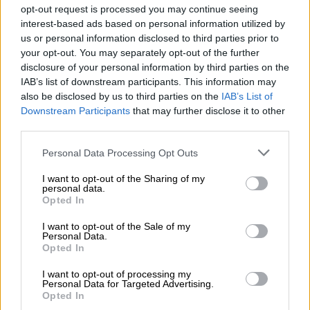
αλλά έκρινε πως “μόνο η βαρύτητα των
opt-out request is processed you may continue seeing
πράξεων δεν αρκεί για την προσωρινή τους
interest-based ads based on personal information utilized by
us or personal information disclosed to third parties prior to
κράτηση”.
your opt-out. You may separately opt-out of the further
disclosure of your personal information by third parties on the
«Αποπειράθηκαν να εξάγουν λαθραία
IAB’s list of downstream participants. This information may
μέσω τουριστικού λεωφορείου»
also be disclosed by us to third parties on the
IAB’s List of
Downstream Participants
that may further disclose it to other
Ειδικότερα, «προκύπτει ότι υπάρχουν
third parties.
σοβαρές ενδείξεις ενοχής των
Please note that this website/app uses one or more Google
Personal Data Processing Opt Outs
κατηγορουμένων, αφού παρά τους περί του
services and may gather and store information including but
αντιθέτου ισχυρισμούς τους, συντρέχει
not limited to your visit or usage behaviour. You may click to
I want to opt-out of the Sharing of my
personal data.
υψηλός βαθμός πιθανολόγησης ότι έχουν
grant or deny consent to Google and its third-party tags to
Opted In
use your data for below specified purposes in below Google
τελέσει τος κακουργηματικές αυτές
consent section.
πράξεις, ενόψει κυρίως του γεγονότος ότι
I want to opt-out of the Sale of my
Personal Data.
οι κατασχεθείσες ποσότητες χρυσού,
Opted In
αργυρού, κοσμημάτων, ρολογιών και
I want to opt-out of processing my
τιμαλφών που βρέθηκαν, προορίζονταν για
Personal Data for Targeted Advertising.
Opted In
εξαγωγή προς την Τουρκία, χωρίς την