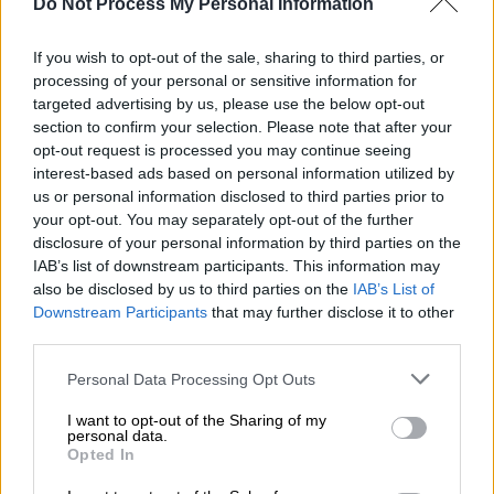
Do Not Process My Personal Information
Η
υφυπουργός Παιδείας
,
Σοφία Ζαχαράκη
,
If you wish to opt-out of the sale, sharing to third parties, or
μίλησε το πρωί της Δευτέρας στο
Open Tv
,
processing of your personal or sensitive information for
targeted advertising by us, please use the below opt-out
στην εκπομπή
«Ώρα Ελλάδος 07:00»
, για τις
section to confirm your selection. Please note that after your
προτεραιότητες που έχει θέσει η κυβέρνηση
opt-out request is processed you may continue seeing
για το
ζήτημα του ανοίγματος των σχολείων
,
interest-based ads based on personal information utilized by
της ύλης, των
πανελληνίω
ν και των άλλων
us or personal information disclosed to third parties prior to
your opt-out. You may separately opt-out of the further
θεμάτων που αφορούν στην Παιδεία.
disclosure of your personal information by third parties on the
IAB’s list of downstream participants. This information may
Πιο αναλυτικά, θέμα ωρών είναι η
also be disclosed by us to third parties on the
IAB’s List of
ανακοίνωση των ημερομηνιών για τη
Downstream Participants
that may further disclose it to other
διεξαγωγή των φετινών πανελλαδικών
third parties.
εξετάσεων, σύμφωνα με την υφυπουργό
Please note that this website/app uses one or more Google
Personal Data Processing Opt Outs
Παιδείας. Σύμφωνα με την ίδια, θα πρέπει να
services and may gather and store information including but
περιμένουμε τις
γενικές ανακοινώσεις της
not limited to your visit or usage behaviour. You may click to
I want to opt-out of the Sharing of my
personal data.
κυβέρνησης και του πρωθυπουργού στο
grant or deny consent to Google and its third-party tags to
Opted In
use your data for below specified purposes in below Google
αυριανό διάγγελμά του για την επιστροφή
consent section.