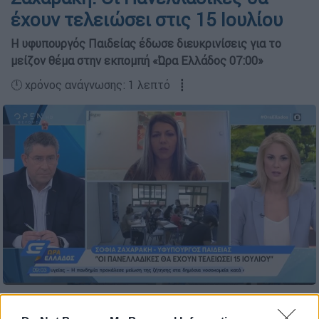
έχουν τελειώσει στις 15 Ιουλίου
Η υφυπουργός Παιδείας έδωσε διευκρινίσεις για το
μείζον θέμα στην εκπομπή «Ώρα Ελλάδος 07:00»
🕛 χρόνος ανάγνωσης: 1 λεπτό ┋
Προσθέστε το ΕΘΝΟΣ στη Google