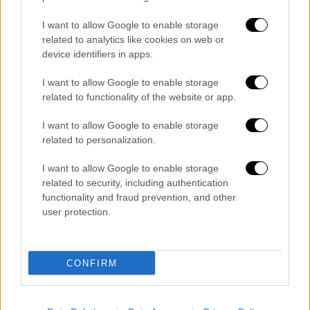
και ιδανικά να έχουν τελειώσει 15 Ιουλίου.
Ξέρουν περίπου το χρονικό περιθώριο μέσα
I want to allow Google to enable storage
στο οποίο θα γίνουν οι εξετάσεις».
related to analytics like cookies on web or
device identifiers in apps.
I want to allow Google to enable storage
related to functionality of the website or app.
I want to allow Google to enable storage
related to personalization.
I want to allow Google to enable storage
related to security, including authentication
functionality and fraud prevention, and other
user protection.
Διαβάστε ακόμη
CONFIRM
Από το Μίσιγκαν στον Λευκό Οίκο: Τι
σημαίνει η νίκη του Αμπντούλ Ελ-Σαγέντ
για τους Δημοκρατικούς