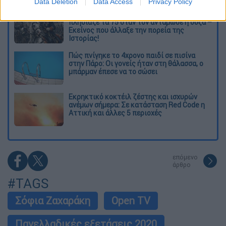
Data Deletion
Data Access
Privacy Policy
O στρατηγός ήταν σχιζοφρενής, εμμονικός,
πλησίαζε τα 75 όταν τον αντάμωσε η δόξα –
Εκείνος που άλλαξε την πορεία της
Ιστορίας!
Πώς πνίγηκε το 4χρονο παιδί σε πισίνα
στην Πάρο: Οι γονείς ήταν στη θάλασσα, ο
μπάρμαν έπεσε να το σώσει
Εκρηκτικό κοκτέιλ ζέστης και ισχυρών
ανέμων σήμερα: Σε κατάσταση Red Code η
Αττική και άλλες 5 περιοχές
επόμενο
άρθρο
#TAGS
Σόφια Ζαχαράκη
Open TV
Πανελλαδικές εξετάσεις 2020