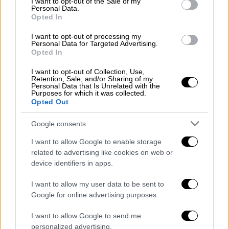
I want to opt-out of the Sale of my
στη νέα πραγματικότητ
α, προκειμένου να
Personal Data.
υπάρξουν και πιο ειδικές που αφορούν την
Opted In
εκπαίδευση.
I want to opt-out of processing my
Personal Data for Targeted Advertising.
Το δεδομένο είναι ότι προτεραιότητα θα
Opted In
δοθεί στους μαθητές της γ' λυκείου. Η
I want to opt-out of Collection, Use,
υφυπουργός τόνισε ότι παρά το γεγονός ότι
Retention, Sale, and/or Sharing of my
Personal Data that Is Unrelated with the
δεν υπάρχει ακριβής ημερομηνία επιστροφής
Purposes for which it was collected.
Opted Out
στα θρανία των
μαθητών της Γ’ λυκείου
ή
της έναρξης των πανελλαδικών εξετάσεων,
Google consents
είναι πολύ σημαντικό ότι οι μαθητές
I want to allow Google to enable storage
γνωρίζουν την ύλη στην οποία θα
related to advertising like cookies on web or
εξεταστούν, καθώς και περίπου το διάστημα
device identifiers in apps.
το οποίο θα ξεκινήσουν οι πανελλήνιες.
I want to allow my user data to be sent to
«Είναι πολύ σημαντικό ότι τα παιδιά μας
Google for online advertising purposes.
γνωρίζουν την ύλη τους. Ξέρουν επίσης ότι
I want to allow Google to send me
η
πρόθεση είναι να ξεκινήσουν μέσα Ιουνίου
personalized advertising.