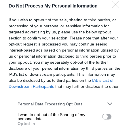
Do Not Process My Personal Information
Προσθέστε το ΕΘΝΟΣ στη Google
If you wish to opt-out of the sale, sharing to third parties, or
Προθεσμία για να απολογηθεί την Τετάρτη
processing of your personal or sensitive information for
έλαβε από τον 5ο τακτικό ανακριτή
targeted advertising by us, please use the below opt-out
Θεσσαλονίκης, ο 63χρονος που κατηγορείται
section to confirm your selection. Please note that after your
ότι πυροβόλησε και σκότωσε τον 32χρονο
opt-out request is processed you may continue seeing
interest-based ads based on personal information utilized by
γιο του, ύστερα από οικογενειακό επεισόδιο
us or personal information disclosed to third parties prior to
που σημειώθηκε στο σπίτι τους, στην
your opt-out. You may separately opt-out of the further
Πυλαία Θεσσαλονίκης.
disclosure of your personal information by third parties on the
IAB’s list of downstream participants. This information may
Εναντίον του η εισαγγελέας άσκησε ποινική
also be disclosed by us to third parties on the
IAB’s List of
δίωξη για ανθρωποκτονία από πρόθεση και
Downstream Participants
that may further disclose it to other
third parties.
παράνομη οπλοφορία και οπλοχρησία
. Μέχρι
την απολογία του παραμένει σε καθεστώς
Please note that this website/app uses one or more Google
Personal Data Processing Opt Outs
κράτησης. Σύμφωνα με τη δικογραφία, το
services and may gather and store information including but
not limited to your visit or usage behaviour. You may click to
I want to opt-out of the Sharing of my
αιματηρό επεισόδιο, το οποίο σημειώθηκε
personal data.
grant or deny consent to Google and its third-party tags to
το μεσημέρι της Κυριακής του Θωμά,
Opted In
use your data for below specified purposes in below Google