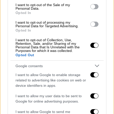
εξελίχθηκε σε τέσσερις φάσεις.
consent section.
I want to opt-out of the Sale of my
Personal Data.
Αρχικά, ο 32χρονος επιτέθηκε και χτύπησε
Opted In
με αντικείμενο τη μητέρα του, η οποία
I want to opt-out of processing my
φαίνεται να υπέστη μώλωπες. Στη συνέχεια,
Personal Data for Targeted Advertising.
Opted In
εκείνη επικοινώνησε με τον σύζυγό της που
έφτασε οργισμένος στο σπίτι, όπου
I want to opt-out of Collection, Use,
Retention, Sale, and/or Sharing of my
ακολούθησε λεκτική αντιπαράθεση με τον
Personal Data that Is Unrelated with the
Purposes for which it was collected.
γιο, ενώ ο νεαρός φέρεται να χτύπησε τον
Opted Out
πατέρα του.
Google consents
«Θολωμένος», όπως δήλωσε προανακριτικά
I want to allow Google to enable storage
στους αστυνομικούς, ο κατηγορούμενος
related to advertising like cookies on web or
πήρε την κυνηγετική του καραμπίνα και
device identifiers in apps.
άρχισε να πυροβολεί τον γιο του,
τραυματίζοντάς τον αρχικά στο χέρι και
I want to allow my user data to be sent to
Google for online advertising purposes.
στην πλάτη. Γείτονας της οικογένειας
επιχείρησε να τον αποτρέψει, αλλά ο
I want to allow Google to send me