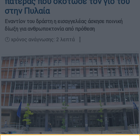
πατέρας που σκότωσε τον γιο του
στην Πυλαία
Εναντίον του δράστη η εισαγγελέας άσκησε ποινική
δίωξη για ανθρωποκτονία από πρόθεση
🕛 χρόνος ανάγνωσης: 2 λεπτά ┋