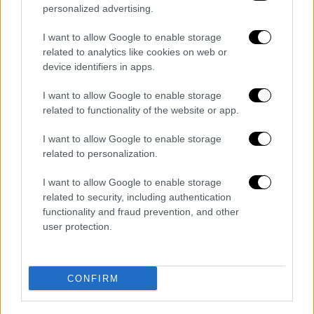
63χρονος γέμισε ξανά την καραμπίνα και
personalized advertising.
έβαλε εκ νέου κατά του γιου του. Μία από
I want to allow Google to enable storage
τις συνολικά έξι σφαίρες τον βρήκε στο
related to analytics like cookies on web or
κεφάλι, με αποτέλεσμα να τον τραυματίσει
device identifiers in apps.
θανάσιμα.
I want to allow Google to enable storage
Μέσω του συνηγόρου του, ο 63χρονος
related to functionality of the website or app.
εμφανίστηκε μετανιωμένος
,
προβάλλοντας
I want to allow Google to enable storage
ως υπερασπιστικό επιχείρημα ότι τελούσε
related to personalization.
εν βρασμώ ψυχικής ορμής.
Σύμφωνα με
καταθέσεις μαρτύρων που περιλαμβάνονται
I want to allow Google to enable storage
related to security, including authentication
στη δικογραφία, οι καβγάδες στο σπίτι ήταν
functionality and fraud prevention, and other
συχνό φαινόμενο. Εντάθηκαν, δε, κατά τον
user protection.
63χρονο, από τη στιγμή που ο γιος του
απεξαρτήθηκε από τα ναρκωτικά, οπότε
παρουσίασε ψυχολογικά προβλήματα.
CONFIRM
Διαβάστε ακόμη