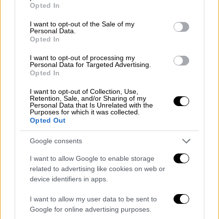
grant or deny consent to Google and its third-party tags to
αυτό που θέλω εγώ το θέλουν και οι
Opted In
use your data for below specified purposes in below Google
πελάτες. Φτιάξαμε την πρώτη μάσκα και
consent section.
I want to opt-out of the Sale of my
μετά κάναμε δοκιμές. Κάναμε πολλές
Personal Data.
Opted In
δοκιμές και εκεί προσέθεσα μία άλλη
πατέντα που είναι ένα μικρό σιδεράκι που
I want to opt-out of processing my
Personal Data for Targeted Advertising.
ακουμπάει στη μύτη όπως τα γυαλιά. Έτσι η
Opted In
μάσκα στέκεται σωστά στο πρόσωπο και το
φερμουάρ ανοίγει εύκολα και γρήγορα. Μετά
I want to opt-out of Collection, Use,
Retention, Sale, and/or Sharing of my
προσθέσαμε μία μεγαλύτερη λαβή στο
Personal Data that Is Unrelated with the
Purposes for which it was collected.
φερμουάρ για να μην ακουμπάμε τη μάσκα με
Opted Out
τα χέρια μας. Μετά την παρατήρηση του
Google consents
Γερμανού Σωτήρη Τσιόδρα σήμερα φτιάξαμε
και ένα μικρή λαβή στο κάτω μέρος για να
I want to allow Google to enable storage
τραβάμε προς τα κάνω τη μάσκα όταν
related to advertising like cookies on web or
device identifiers in apps.
ανοίγει το φερμουάρ. Είναι το μουσάκι της
κατσίκας που λέω εγώ. Επίσης τα υλικά
I want to allow my user data to be sent to
είναι πρώτης ποιότητας και επιτρέπουν την
Google for online advertising purposes.