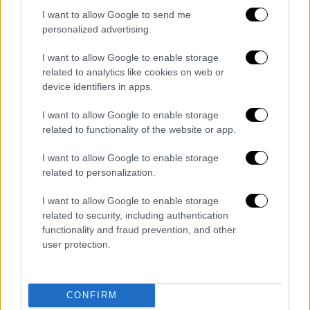
αποστείρωση».
I want to allow Google to send me
personalized advertising.
I want to allow Google to enable storage
related to analytics like cookies on web or
device identifiers in apps.
video
I want to allow Google to enable storage
related to functionality of the website or app.
I want to allow Google to enable storage
related to personalization.
I want to allow Google to enable storage
«Να τις πουλάει στο κόστος στην
related to security, including authentication
Ελλάδα»
functionality and fraud prevention, and other
user protection.
Όπως είπε ο Αλέξης Βαΐου ήδη φτιάχτηκαν
100 μάσκες ενώ ένας μεγάλος
επιχειρηματίας της Γερμανίας που είναι
CONFIRM