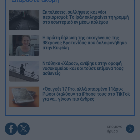
Εκτελέσεις, συλλήψεις και νέοι
περιορισμοί: Το Ιράν σκληραίνει τη γραμμή
στο εσωτερικό εν μέσω πολέμου
Η πρώτη δήλωση της οικογένειας της
38χρονης Βρετανίδας που δολοφονήθηκε
στην Κυψέλη
Ντύθηκε «Χάρος», ανέβηκε στην οροφή
νοσοκομείου και κοιτούσε επίμονα τους
ασθενείς
«Όχι γκέι 17 Pro, αλλά σπασμένο 11άρι»:
Ρώσοι διαλύουν τα iPhone τους στο TikTok
για να... γίνουν πιο άνδρες
επόμενο
άρθρο