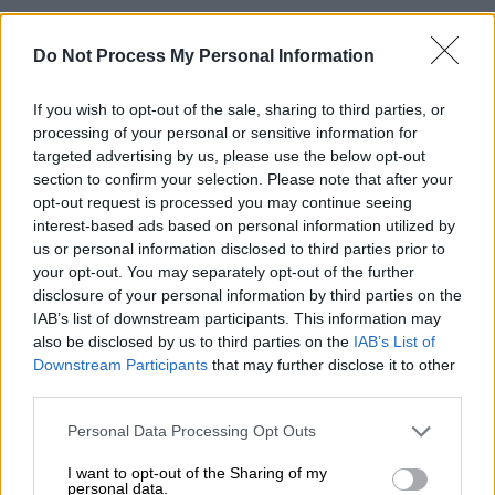
Do Not Process My Personal Information
Οι δοκιμές μέχρι την τελειοποίηση
If you wish to opt-out of the sale, sharing to third parties, or
Το ρωτήσαμε πως το μυαλό του μπήκε στη
processing of your personal or sensitive information for
λογική της πατέντας με το φερμουάρ και μας
targeted advertising by us, please use the below opt-out
section to confirm your selection. Please note that after your
είπε: «Τα μαγαζιά μας από τη μία μέρα στην
opt-out request is processed you may continue seeing
άλλη έκλεισαν. Μέσα στην καραντίνα δεν
interest-based ads based on personal information utilized by
δούλευαν καλά. Κάναμε μόνο ντιλίβερι. Εχω
us or personal information disclosed to third parties prior to
12 άτομα προσωπικό. Νύχτα μέρα σκέφτομαι
your opt-out. You may separately opt-out of the further
disclosure of your personal information by third parties on the
τι πρέπει να κάνουμε για να αποκτήσουμε
IAB’s list of downstream participants. This information may
την εμπιστοσύνη των πελατών μας. Δίπλα
also be disclosed by us to third parties on the
IAB’s List of
στο μαγαζί είναι μία μοδίστρα από την
Downstream Participants
that may further disclose it to other
Πολωνία που είναι φίλη της γυναίκας μου.
third parties.
Της ζήτησα να μου φτιάξει μία χειροποίητη
Please note that this website/app uses one or more Google
Personal Data Processing Opt Outs
μάσκα με φερμουάρ για να μπορώ να τρώω
services and may gather and store information including but
και να πίνω τη μπύρα μου. Σκέφτηκα πως
not limited to your visit or usage behaviour. You may click to
I want to opt-out of the Sharing of my
personal data.