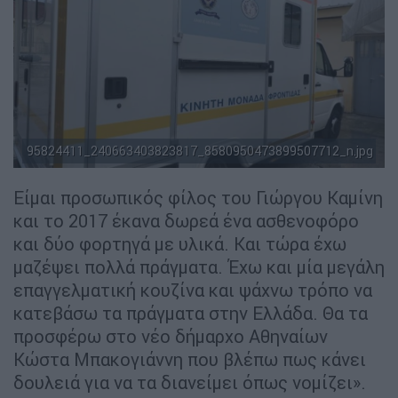
95824411_240663403823817_8580950473899507712_n.jpg
Είμαι προσωπικός φίλος του Γιώργου Καμίνη
και το 2017 έκανα δωρεά ένα ασθενοφόρο
και δύο φορτηγά με υλικά. Και τώρα έχω
μαζέψει πολλά πράγματα. Έχω και μία μεγάλη
επαγγελματική κουζίνα και ψάχνω τρόπο να
κατεβάσω τα πράγματα στην Ελλάδα. Θα τα
προσφέρω στο νέο δήμαρχο Αθηναίων
Κώστα Μπακογιάννη που βλέπω πως κάνει
δουλειά για να τα διανείμει όπως νομίζει».