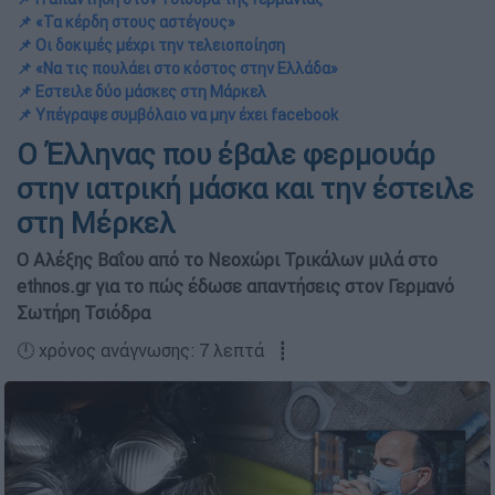
📌 «Τα κέρδη στους αστέγους»
📌 Οι δοκιμές μέχρι την τελειοποίηση
📌 «Να τις πουλάει στο κόστος στην Ελλάδα»
📌 Εστειλε δύο μάσκες στη Μάρκελ
📌 Υπέγραψε συμβόλαιο να μην έχει facebook
Ο Έλληνας που έβαλε φερμουάρ
στην ιατρική μάσκα και την έστειλε
στη Μέρκελ
Ο Αλέξης Βαΐου από το Νεοχώρι Τρικάλων μιλά στο
ethnos.gr για το πώς έδωσε απαντήσεις στον Γερμανό
Σωτήρη Τσιόδρα
🕛 χρόνος ανάγνωσης: 7 λεπτά ┋