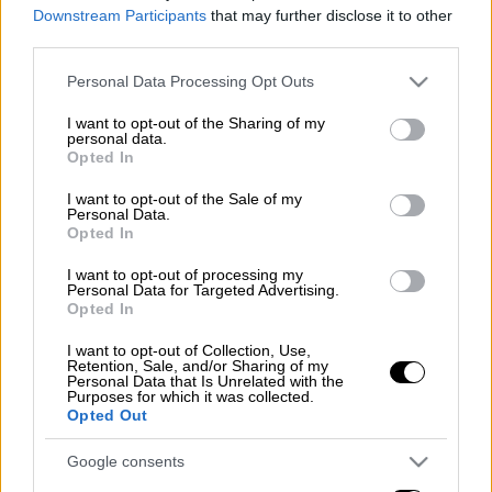
Downstream Participants
that may further disclose it to other
Παρέμβαση στην
Μητρόπολη Θεσσαλονίκης,
third parties.
πραγματοποίησαν την Παρασκευή (14/12)
Please note that this website/app uses one or more Google
Personal Data Processing Opt Outs
μέλη της αναρχικής συλλογικότητας
services and may gather and store information including but
"Pueblo".
not limited to your visit or usage behaviour. You may click to
I want to opt-out of the Sharing of my
personal data.
grant or deny consent to Google and its third-party tags to
Opted In
Λίγο μετά τις 13.00 πέταξαν φέιγ βολάν
use your data for below specified purposes in below Google
consent section.
κατά του Μητροπολίτη Άνθιμου, από την
I want to opt-out of the Sale of my
Personal Data.
πλευρά της οδού Βογατσικού, όπου
Opted In
βρίσκεται το Εκκλησιαστικό Μουσείο της
I want to opt-out of processing my
Μητρόπολης και στη συνέχεια αποχώρησαν.
Personal Data for Targeted Advertising.
Opted In
«Άνθιμε ψάξε πλανήτη για να σωθείς.
I want to opt-out of Collection, Use,
Καλύπτεις βιασμούς παιδιών και θα κριθείς»
Retention, Sale, and/or Sharing of my
Personal Data that Is Unrelated with the
έγραφαν τα φυλλάδια που πέταξαν οι
Purposes for which it was collected.
αντιεξουσιαστές
.
Opted Out
Η Αστυνομία διεξάγει έρευνα για το
Google consents
περιστατικό.