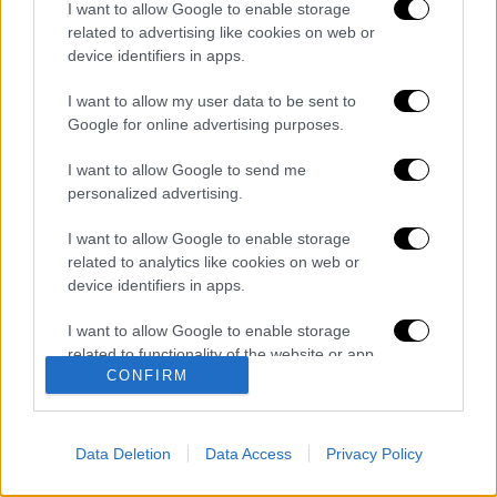
I want to allow Google to enable storage
related to advertising like cookies on web or
Διαβάστε ακόμη
device identifiers in apps.
Συνελήφθησαν δύο μέλη μαφίας στο
I want to allow my user data to be sent to
Παλαιό Φάληρο - Οι εκβιασμοί, οι
Google for online advertising purposes.
ξυλοδαρμοί και τα προσωνύμια «πίτμπουλ»
και «μπουλντόγκ»
I want to allow Google to send me
Βίντεο-σοκ από το μακελειό σε σχολείο
personalized advertising.
στην Ταϊλάνδη: Η στιγμή που ο 14χρονος
ανοίγει πυρ - Στους 9 ανέβηκαν οι νεκροί
I want to allow Google to enable storage
related to analytics like cookies on web or
Νέα αποχώρηση από το κόμμα Καρυστιανού:
device identifiers in apps.
Καταγγελίες Μπρουτζάκη για «αυθαιρεσία,
φίμωση και δολοφονία χαρακτήρων»
I want to allow Google to enable storage
related to functionality of the website or app.
Πώς πνίγηκε το 4χρονο παιδί σε πισίνα
CONFIRM
στην Πάρο: Οι γονείς ήταν στη θάλασσα, ο
I want to allow Google to enable storage
μπάρμαν έπεσε να το σώσει
related to personalization.
Data Deletion
Data Access
Privacy Policy
I want to allow Google to enable storage
related to security, including authentication