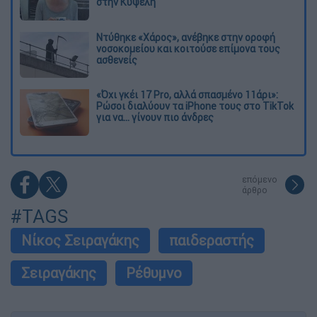
στην Κυψέλη
Ντύθηκε «Χάρος», ανέβηκε στην οροφή
νοσοκομείου και κοιτούσε επίμονα τους
ασθενείς
«Όχι γκέι 17 Pro, αλλά σπασμένο 11άρι»:
Ρώσοι διαλύουν τα iPhone τους στο TikTok
για να... γίνουν πιο άνδρες
επόμενο
άρθρο
#TAGS
Νίκος Σειραγάκης
παιδεραστής
Σειραγάκης
Ρέθυμνο