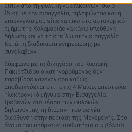
είπαν από τη φυλακή να επικοινωνήσω ο
ίδιος με την εισαγγελία, τηλεφώνησα και η
εισαγγελία μου είπε να πάω στο αστυνομικό
τμήμα της Καλαμαριάς να κάνω υπεύθυνη
δήλωση και να τη στείλω στην εισαγγελία.
Κατά τη διαδικασία ενημέρωσης με
συνέλαβαν».
Σύμφωνα με τη δικηγόρο του Κυριακή
Πακιρτζίδου ο κατηγορούμενος δεν
παραβίασε κανέναν όρο καθώς
αποδεικνύεται ότι , στις 4 Μαΐου, απέστειλε
ηλεκτρονικό μήνυμα στην Εισαγγελία
Γρεβενών, δια μέσου των φυλακών,
δηλώνοντας τη διαμονή του σε νέα
διεύθυνση στην περιοχή της Μενεμένης. Στο
όνομα του υπάρχουν μισθωτήριο συμβόλαιο