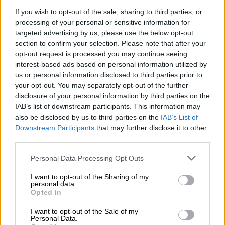
Συνελήφθη εκ νέου ο παιδεραστής του
If you wish to opt-out of the sale, sharing to third parties, or
processing of your personal or sensitive information for
Ρεθύμνου – Παραβίασε τους όρους
targeted advertising by us, please use the below opt-out
αποφυλάκισης
section to confirm your selection. Please note that after your
Συνελήφθη εκ νέου ο παιδεραστής του
opt-out request is processed you may continue seeing
Ρεθύμνου – Παραβίασε τους όρους
interest-based ads based on personal information utilized by
us or personal information disclosed to third parties prior to
αποφυλάκισης
your opt-out. You may separately opt-out of the further
disclosure of your personal information by third parties on the
Ο Νίκος Σειραγάκης, ο οποίος
IAB’s list of downstream participants. This information may
καταδικάστηκε αθροιστικά σε
401 χρόνια
also be disclosed by us to third parties on the
IAB’s List of
κάθειρξης (με ανώτατο όριο κράτησης τα 20
Downstream Participants
that may further disclose it to other
έτη) για ασέλγεια εις βάρος 36 αγοριών -
third parties.
αθλητών
του στο Ρέθυμνο Κρήτης,
Please note that this website/app uses one or more Google
Personal Data Processing Opt Outs
αποφυλακίστηκε στις 22 Απριλίου,
services and may gather and store information including but
εκτίοντας 8,5 χρόνια της ποινής του
not limited to your visit or usage behaviour. You may click to
I want to opt-out of the Sharing of my
personal data.
grant or deny consent to Google and its third-party tags to
(κάνοντας χρήση και των ευεργετικών
Opted In
use your data for below specified purposes in below Google
διατάξεων με τα μεροκάματα εντός των
consent section.
I want to opt-out of the Sale of my
φυλακών).
Personal Data.