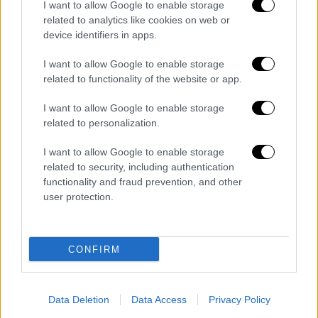
οδηγήθηκε σήμερα φέρεται να ανέφερε πως
I want to allow Google to enable storage
related to analytics like cookies on web or
δήλωσε αρχικά ως διεύθυνση κατοικίας την
device identifiers in apps.
επαγγελματική στέγη του αδελφού του στην
Καλαμαριά, αναζητώντας και εντοπίζοντας
I want to allow Google to enable storage
στη συνέχεια κατάλληλη στέγη για μόνιμη
related to functionality of the website or app.
εγκατάσταση εκτός του συγκεκριμένου
I want to allow Google to enable storage
δήμου, εξέλιξη για την οποία διατείνεται ότι
related to personalization.
ενημέρωσε τις αρμόδιες διωκτικές αρχές.
I want to allow Google to enable storage
Σύμφωνα με το
cretalive.gr
ο ίδιος είπε:
related to security, including authentication
«Είναι άδικο δεν έχω παραβιάσει κανέναν
functionality and fraud prevention, and other
user protection.
όρο . Για ότι έχω κάνει έχω εκτίσει την
ποινή μου έχω τιμωρηθεί. Δεν θέλω να
γυρίσω ξανά στη φυλακή. Δεν έχω κάνει κάτι
CONFIRM
να αξίζω να γυρίσω στη φυλακή. Για την
αλλαγή διεύθυνσης κατοικίας ενημέρωσα τη
φυλακή Γρεβενών με email που
Data Deletion
Data Access
Privacy Policy
απευθυνόταν στην εισαγγελία Αθηνών. Μου