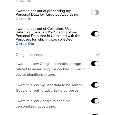
Opted In
Είχε προηγηθεί απόφαση του Συμβουλίου
I want to opt-out of processing my
Πλημμελειοδικών Γρεβενών που έκανε
Personal Data for Targeted Advertising.
δεκτό το αίτημα αποφυλάκισης του
Opted In
56χρονου, υπό τους όρους της διαμονής σε
I want to opt-out of Collection, Use,
συγκεκριμένη διεύθυνση εντός του δήμου
Retention, Sale, and/or Sharing of my
Personal Data that Is Unrelated with the
Καλαμαριάς, της αυτοπρόσωπης εμφάνισης
Purposes for which it was collected.
Opted Out
στο αστυνομικό τμήμα της περιοχής του και
της απαγόρευσης εξόδου από τη χώρα. Ο
Google consents
ίδιος, παραβίασε τον πρώτο όρο, καθώς
I want to allow Google to enable storage
εντοπίστηκε το απόγευμα της Παρασκευής
related to advertising like cookies on web or
στην περιοχή Ανάληψη της Θεσσαλονίκης, με
device identifiers in apps.
συνέπεια να συλληφθεί από αστυνομικούς
I want to allow my user data to be sent to
του τμήματος ασφαλείας Καλαμαριάς, όπως
Google for online advertising purposes.
ανακοίνωσε η ΕΛ.ΑΣ.
I want to allow Google to send me
Όπως αναφέρει το ΑΠΕ-ΜΠΕ, ενώπιον της
personalized advertising.
αντιεισαγγελέως πρωτοδικών που