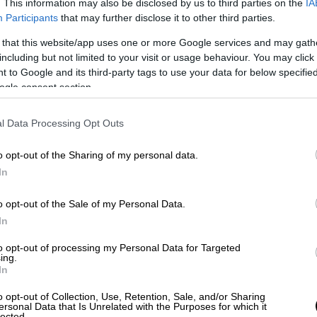
. This information may also be disclosed by us to third parties on the
IA
Participants
that may further disclose it to other third parties.
 that this website/app uses one or more Google services and may gath
including but not limited to your visit or usage behaviour. You may click 
 to Google and its third-party tags to use your data for below specifi
ogle consent section.
l Data Processing Opt Outs
o opt-out of the Sharing of my personal data.
In
o opt-out of the Sale of my Personal Data.
488_o.jpg
ατριτζαρσία
In
to opt-out of processing my Personal Data for Targeted
. Ο
μοναχογιός τους, Γιώργος, μεγάλωσε
ing.
In
αι τα καλοκαίρια αντί για κατασκήνωση είχε
αδρομών βγάζοντας φωτογραφίες. Η
o opt-out of Collection, Use, Retention, Sale, and/or Sharing
ersonal Data that Is Unrelated with the Purposes for which it
ην οικογένεια Μητσάκη στην
καραντίνα
lected.