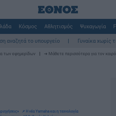
λάδα
Κόσμος
Αθλητισμός
Ψυχαγωγία
F
πουργείο
Γυναίκα χωρίς τις αισθήσεις τη
δα των εφημερίδων
|
➔ Μάθετε περισσότερα για τον καιρό
εριηγήσεις»
📌 Η νέα Yamaha και η τεχνολογία