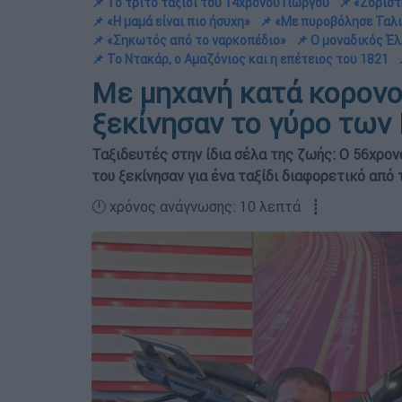
📌 Το τρίτο ταξίδι του 14χρονου Γιώργου
📌 «Ζοριστ
📌 «Η μαμά είναι πιο ήσυχη»
📌 «Με πυροβόλησε Ταλι
📌 «Σηκωτός από το ναρκοπέδιο»
📌 Ο μοναδικός Έλ
📌 Το Ντακάρ, ο Αμαζόνιος και η επέτειος του 1821
Με μηχανή κατά κορονοϊ
ξεκίνησαν το γύρο των
Ταξιδευτές στην ίδια σέλα της ζωής: Ο 56χρο
του ξεκίνησαν για ένα ταξίδι διαφορετικό από 
🕛 χρόνος ανάγνωσης: 10 λεπτά ┋