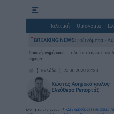
Πολιτική
Οικονομία
Ελ
α παραμένουν αταξινόμητα - Λύση αναζητά το υ
BREAKING NEWS:
Πρωινή ενημέρωση:
➔ Δείτε τα πρωτοσέλι
σήμερα
┋
Ελλάδα
┋
23.06.2020 22:20
Κώστας Ασημακόπουλος
Ελεύθερο Ρεπορτάζ
Ενότητες στο άρθρο:
📌 «Δεν αρκούμαστε σε απλές π