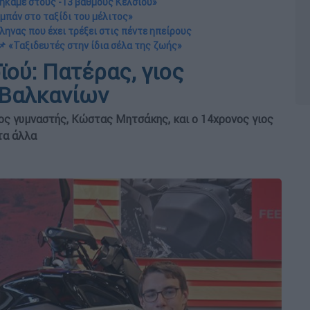
ήκαμε στους -13 βαθμούς Κελσίου»
μπάν στο ταξίδι του μέλιτος»
ληνας που έχει τρέξει στις πέντε ηπείρους
📌 «Ταξιδευτές στην ίδια σέλα της ζωής»
ού: Πατέρας, γιος
 Βαλκανίων
νος γυμναστής, Κώστας Μητσάκης, και ο 14χρονος γιος
τα άλλα