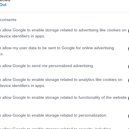
ίσει» το ανήσυχο πνεύμα του μπαμπά που
Out
αξίδι στη Σιβηρία, αλλά δεν σταμάτησε
αλλιώτικο από τα άλλα...
consents
o allow Google to enable storage related to advertising like cookies on
evice identifiers in apps.
o allow my user data to be sent to Google for online advertising
s.
to allow Google to send me personalized advertising.
o allow Google to enable storage related to analytics like cookies on
evice identifiers in apps.
o allow Google to enable storage related to functionality of the website
o allow Google to enable storage related to personalization.
o allow Google to enable storage related to security, including