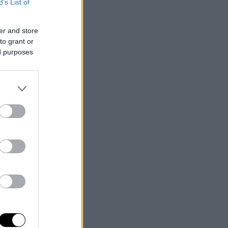
B’s List of
er and store
to grant or
ed purposes