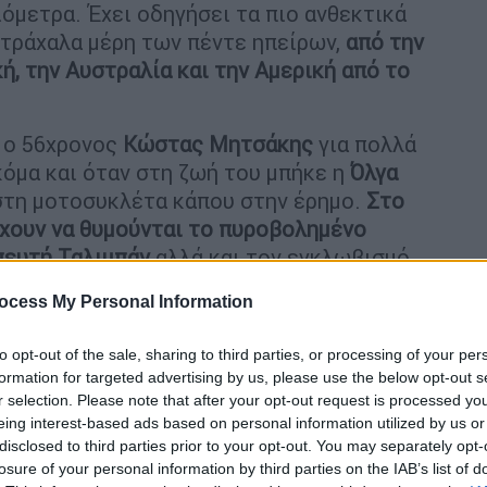
ιόμετρα. Έχει οδηγήσει τα πιο ανθεκτικά
τράχαλα μέρη των πέντε ηπείρων,
από την
κή, την Αυστραλία και την Αμερική από το
ο 56χρονος
Κώστας Μητσάκης
για πολλά
κόμα και όταν στη ζωή του μπήκε η
Όλγα
τη μοτοσυκλέτα κάπου στην έρημο.
Στο
έχουν να θυμούνται το πυροβολημένο
πευτή Ταλιμπάν
αλλά και τον εγκλωβισμό
ocess My Personal Information
to opt-out of the sale, sharing to third parties, or processing of your per
formation for targeted advertising by us, please use the below opt-out s
r selection. Please note that after your opt-out request is processed y
eing interest-based ads based on personal information utilized by us or
disclosed to third parties prior to your opt-out. You may separately opt-
losure of your personal information by third parties on the IAB’s list of