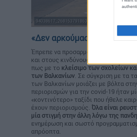
authenti
94038617_2681537918638453_8129365178467745
«Δεν αρκούμαστε σε απλές 
Έπρεπε να προσαρμοστεί στο κλείσι
και στους κινδύνους που ελλοχεύουν
πως με το
κλείσιμο των σχολείων κα
των Βαλκανίων
. Σε σύγκριση με τα τ
των Βαλκανίων μοιάζει με βόλτα στην
περιορισμών για την covid-19 ήταν μ
«κοντινότερο» ταξίδι που ήθελε καιρ
έχουν περιορισμούς.
Όλα είναι ρευστ
μία στιγμή στην άλλη λόγω της πανδ
ενημέρωση και σωστό προγραμματισ
απρόοπτα.