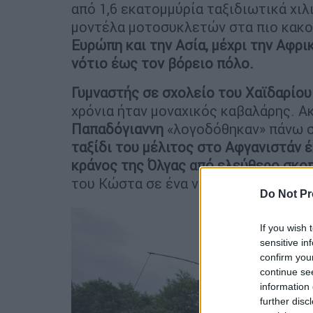
από 1,6 εκατομμύρία ταξιδιωτικά χιλ
μοντέλα μοτοσυκλετών στα πιο κακο
Ευρώπη και την Ασία, μέχρι την Αφρι
νότιο έως τον βόρειο πόλο.
Γυμναστής σε σχολείο του Χαϊδαρίου
χρόνια ήταν μοναχικός καβαλάρης. Α
Παπαδόγιαννη
«λογοδόθηκαν» πάνω σ
ταξίδι του μέλιτος στο Αφγανιστάν 
κράνος της Όλγας από ελεύθερο σκο
του Κώστα σε ένα ναρκοπέδιο.
Do Not Pr
If you wish 
sensitive in
confirm you
continue se
information 
further disc