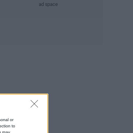
sonal or
ection to
ou may