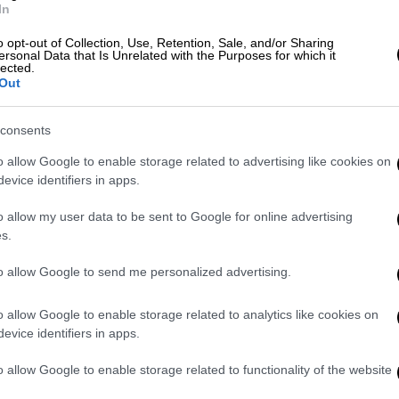
In
κοί εντόπισαν
ύποπτο όχημα
, στο
ύο άτομα. Όπως προέκυψε από την έρευνα,
o opt-out of Collection, Use, Retention, Sale, and/or Sharing
ersonal Data that Is Unrelated with the Purposes for which it
λεύθεροι με περιοριστικούς όρους για
lected.
Out
α είχαν εκτίσει
ποινές φυλάκισης
.
ό εταιρεία ενοικίασης οχημάτων για να
consents
ί, διαρρήξεις. Στο εσωτερικό του
o allow Google to enable storage related to advertising like cookies on
δικαλιστής της ΕΛ.ΑΣ. Χρήστος
evice identifiers in apps.
ακοί, τζόκευ, φούτερ για αλλοίωση
ρες, κινητά τηλέφωνα και μία
συσκευή
o allow my user data to be sent to Google for online advertising
s.
τά τηλέφωνα
κόβοντας το σήμα τους. Σε
ηκε δικογραφία.
to allow Google to send me personalized advertising.
o allow Google to enable storage related to analytics like cookies on
evice identifiers in apps.
o allow Google to enable storage related to functionality of the website