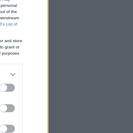
 personal
out of the
 downstream
B’s List of
er and store
to grant or
ed purposes