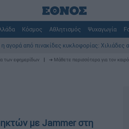
λλάδα
Κόσμος
Αθλητισμός
Ψυχαγωγία
Fo
 από πινακίδες κυκλοφορίας: Χιλιάδες αυτοκίνη
δα των εφημερίδων
|
➔ Μάθετε περισσότερα για τον καιρό
ρηκτών με Jammer στη