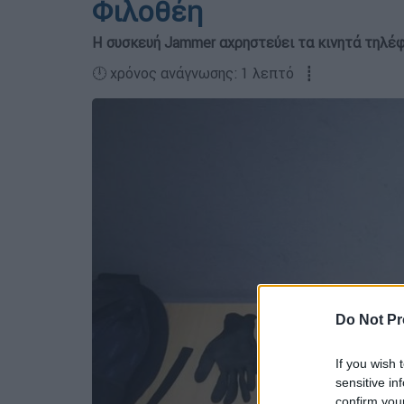
Φιλοθέη
Η συσκευή Jammer αχρηστεύει τα κινητά τηλέ
🕛 χρόνος ανάγνωσης: 1 λεπτό ┋
Do Not Pr
If you wish 
sensitive in
confirm you