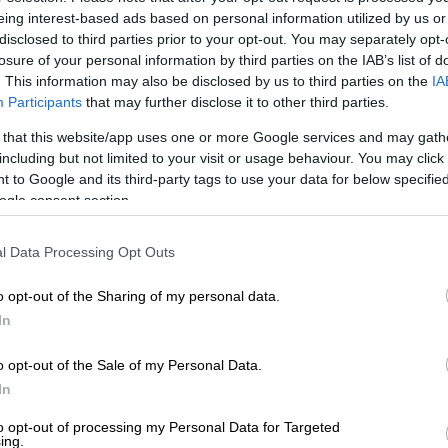
eing interest-based ads based on personal information utilized by us or
disclosed to third parties prior to your opt-out. You may separately opt-
losure of your personal information by third parties on the IAB’s list of
. This information may also be disclosed by us to third parties on the
IA
Participants
that may further disclose it to other third parties.
 that this website/app uses one or more Google services and may gath
including but not limited to your visit or usage behaviour. You may click 
 to Google and its third-party tags to use your data for below specifi
ogle consent section.
l Data Processing Opt Outs
 το ΕΘΝΟΣ στη Google
o opt-out of the Sharing of my personal data.
ν αστυνομικοί της Άμεσης Δράσης νωρίς
In
 της
Φιλοθέης
. Όλα ξεκίνησαν όταν δύο
o opt-out of the Sale of my Personal Data.
προσπαθούσαν να διαρρήξουν σπίτι
.
In
τότε στο σημείο έφτασαν
άντρες της ομάδας
άσης.
to opt-out of processing my Personal Data for Targeted
ing.