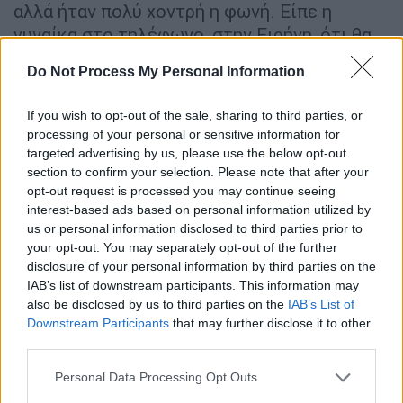
αλλά ήταν πολύ χοντρή η φωνή. Είπε η
γυναίκα στο τηλέφωνο, στην Ειρήνη, ότι θα
στείλει κάποιον να της δώσει μία επιταγή,
Do Not Process My Personal Information
νομίζω είπε εκείνο το χαρτί που το δίνεις
και παίρνεις χρήματα και να πάει να την
If you wish to opt-out of the sale, sharing to third parties, or
"εκπληρώσει”. Η Ειρήνη απάντησε "τόσα
processing of your personal or sensitive information for
πολλά λεφτά...;"», φέρεται να είπε η μικρή
targeted advertising by us, please use the below opt-out
μαθήτρια.
section to confirm your selection. Please note that after your
opt-out request is processed you may continue seeing
interest-based ads based on personal information utilized by
us or personal information disclosed to third parties prior to
your opt-out. You may separately opt-out of the further
disclosure of your personal information by third parties on the
IAB’s list of downstream participants. This information may
also be disclosed by us to third parties on the
IAB’s List of
Downstream Participants
that may further disclose it to other
third parties.
Please note that this website/app uses one or more Google
Personal Data Processing Opt Outs
services and may gather and store information including but