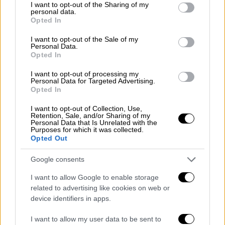
not limited to your visit or usage behaviour. You may click to
I want to opt-out of the Sharing of my
personal data.
grant or deny consent to Google and its third-party tags to
Opted In
use your data for below specified purposes in below Google
consent section.
I want to opt-out of the Sale of my
Personal Data.
Opted In
I want to opt-out of processing my
ΕΛΛΑΔΑ
02.07.2020
13:06
Personal Data for Targeted Advertising.
Opted In
Αρπαγή 10χρονης: Μήνυση κατά της
33χρονης από τον πρώην σύζυγό της
I want to opt-out of Collection, Use,
Retention, Sale, and/or Sharing of my
Αρπαγή 10χρονης: Μήνυση κατά της
Personal Data that Is Unrelated with the
Purposes for which it was collected.
33χρονης από τον πρώην σύζυγό της
Opted Out
Το παιδί κατά τη διάρκεια της κατάθεσης
Google consents
ήταν συναισθηματικά φορτισμένο και
I want to allow Google to enable storage
σοκαρισμένο και διέκοπτε συχνά. Ωστόσο,
related to advertising like cookies on web or
περιέγραψε με λεπτομέρειες ακόμα και τη
device identifiers in apps.
βιντεοκλήση στον μαύρο άντρα. «
Η Ειρήνη
I want to allow my user data to be sent to
μίλησε στην τηλεόραση. Μέσα από την