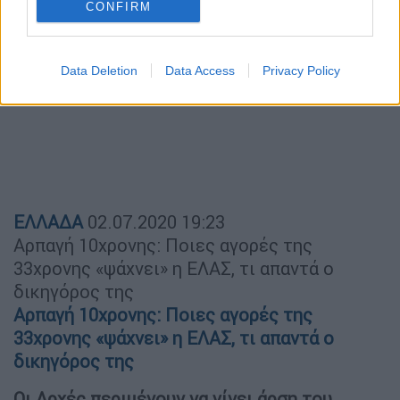
CONFIRM
Data Deletion
Data Access
Privacy Policy
ΕΛΛΑΔΑ
02.07.2020
19:23
Αρπαγή 10χρονης: Ποιες αγορές της
33χρονης «ψάχνει» η ΕΛΑΣ, τι απαντά ο
δικηγόρος της
Αρπαγή 10χρονης: Ποιες αγορές της
33χρονης «ψάχνει» η ΕΛΑΣ, τι απαντά ο
δικηγόρος της
Οι Αρχές περιμένουν να γίνει άρση του