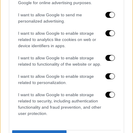
Google for online advertising purposes.
τηλεόραση ήταν σαν κάμερα και έβλεπες και
μιλούσες. Βιντεοκλήση δηλαδή
. Ήταν ένας
I want to allow Google to send me
μαύρος σαν αυτούς που πουλάνε βραχιόλια
personalized advertising.
για το χέρι και είχε μαλλιά κολλημένα επάνω
I want to allow Google to enable storage
στο κεφάλι, σαν ψείρες κοτσιδάκια και ένα
related to analytics like cookies on web or
κοτσιδάκι ήταν εδώ, αριστερά από το
device identifiers in apps.
πρόσωπο με κόκκινη χάντρα.
Εγώ δε
I want to allow Google to enable storage
φαινόμουν στην τηλεόραση.
Είδα και τα
related to functionality of the website or app.
ονόματα που είχαν Μ..., από κάτω έγραφε Α…
και μετά έγραφε Φ... Μιλούσαν στα Αγγλικά»,
I want to allow Google to enable storage
φέρεται να αποκάλυψε η 10χρονη.
related to personalization.
I want to allow Google to enable storage
related to security, including authentication
functionality and fraud prevention, and other
user protection.