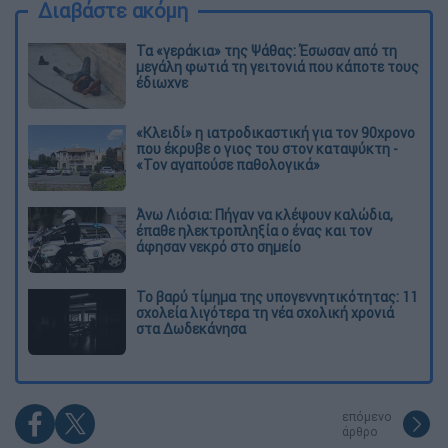
Διαβάστε ακόμη
Τα «γεράκια» της Ψάθας: Έσωσαν από τη
μεγάλη φωτιά τη γειτονιά που κάποτε τους
έδιωχνε
«Κλειδί» η ιατροδικαστική για τον 90χρονο
που έκρυβε ο γιος του στον καταψύκτη -
«Τον αγαπούσε παθολογικά»
Άνω Λιόσια: Πήγαν να κλέψουν καλώδια,
έπαθε ηλεκτροπληξία ο ένας και τον
άφησαν νεκρό στο σημείο
Το βαρύ τίμημα της υπογεννητικότητας: 11
σχολεία λιγότερα τη νέα σχολική χρονιά
στα Δωδεκάνησα
επόμενο
άρθρο