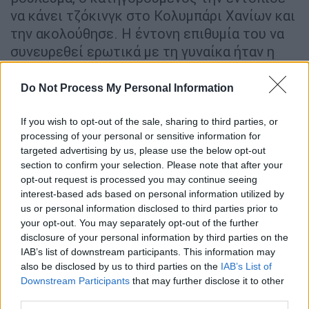
να κάνει τζόκινγκ στο Κολυμπάρι Χανίων και
την ακολούθησε. Η έντονη επιθυμία του να
συνευρεθεί ερωτικά με τη γυναίκα ήταν η
αρχή για το τέλος της της
Σούζαν Ίτον
.
Αρχικά, την εμβόλισε με το αυτοκίνητό του
Do Not Process My Personal Information
και από εκεί ξεκίνησαν όλα.
If you wish to opt-out of the sale, sharing to third parties, or
Τι αναφέρει το βούλευμα
processing of your personal or sensitive information for
targeted advertising by us, please use the below opt-out
Σύμφωνα με το βούλευμα, ο Παρασκάκης την
section to confirm your selection. Please note that after your
opt-out request is processed you may continue seeing
εμβόλισε με την αριστερή πλευρά του
interest-based ads based on personal information utilized by
οχήματος του. Η γυναίκα έπεσε στα γόνατα
us or personal information disclosed to third parties prior to
και στη συνέχεια την εμβόλισε ξανά και τη
your opt-out. You may separately opt-out of the further
χτύπησε στο κεφάλι. Έπεσε στο έδαφος και
disclosure of your personal information by third parties on the
το σώμα της μπήκε κάτω από το αυτοκίνητο.
IAB’s list of downstream participants. This information may
also be disclosed by us to third parties on the
IAB’s List of
Πέρασε από πάνω της με το όχημα και την
Downstream Participants
that may further disclose it to other
εγκλώβισε στους μπροστινούς τροχούς
.Την
third parties.
είδε βαριά τραυματισμένη. Της είχε