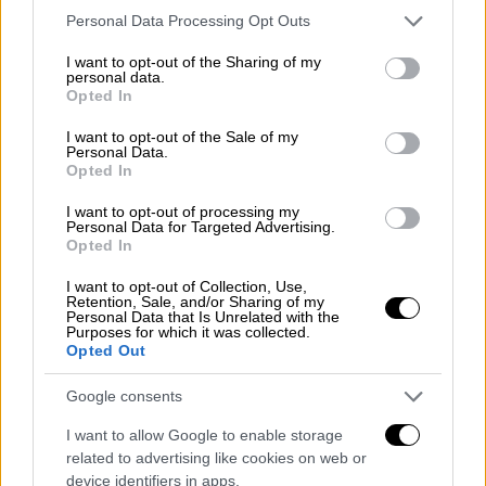
Please note that this website/app uses one or more Google
Personal Data Processing Opt Outs
ακρωτηριαστεί το αυτί. Βογκούσε και είχε
services and may gather and store information including but
τα μάτια της ανοιχτά.
not limited to your visit or usage behaviour. You may click to
I want to opt-out of the Sharing of my
personal data.
grant or deny consent to Google and its third-party tags to
Opted In
use your data for below specified purposes in below Google
consent section.
I want to opt-out of the Sale of my
Personal Data.
Opted In
I want to opt-out of processing my
Personal Data for Targeted Advertising.
Opted In
I want to opt-out of Collection, Use,
Retention, Sale, and/or Sharing of my
Personal Data that Is Unrelated with the
Purposes for which it was collected.
Opted Out
Google consents
I want to allow Google to enable storage
related to advertising like cookies on web or
device identifiers in apps.