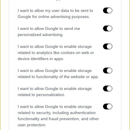
ΕΛΛΑΔΑ
18.06.2020
14:13
I want to allow my user data to be sent to
Οικογένεια Suzanne Eaton: Καμία
Google for online advertising purposes.
ψυχολογική πάθηση δεν έχει ο
κατηγορούμενος
I want to allow Google to send me
personalized advertising.
Οικογένεια Suzanne Eaton: Καμία
ψυχολογική πάθηση δεν έχει ο
I want to allow Google to enable storage
κατηγορούμενος
related to analytics like cookies on web or
device identifiers in apps.
Ήταν όμως αποφασισμένος να την
εξαφανίσει. Την έβαλε στο πορτ μπακάζ. Η
I want to allow Google to enable storage
related to functionality of the website or app.
γυναίκα ήταν ακόμη ζωντανή. Την μετέφερε
σε άλλη περιοχή, σε σπήλαιο. Οι περιγραφές
I want to allow Google to enable storage
του πολλαπλού βιασμού της σοκάρουν. Ο
related to personalization.
φερόμενος ως δολοφόνος και βιαστής της
I want to allow Google to enable storage
άτυχης γυναίκας
την πέταξε από ύψος 7
related to security, including authentication
μέτρων στο πολεμικό καταφύγιο
. Ήταν
functionality and fraud prevention, and other
αναίσθητη. Ο κατηγορούμενος
user protection.