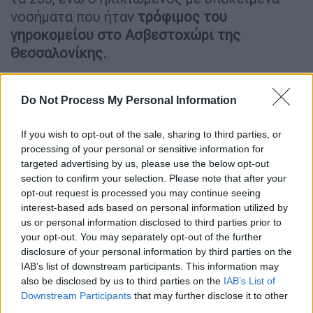
νοσήματα που ήταν
τρόφιμος του
γηροκομείου στο Ασβεστοχώρι της
Θεσσαλονίκης.
Σημειώνεται ότι ο ΕΟΔΥ το απόγευμα της
Τρίτης, ανακοίνωσε 269 νέα
Do Not Process My Personal Information
κρούσματα
κορονοϊού
στη χώρα μας το
τελευταίο 24ωρο, και δύο ακόμη νεκρούς.
If you wish to opt-out of the sale, sharing to third parties, or
processing of your personal or sensitive information for
Η ανακοίνωση του ΕΟΔΥ
targeted advertising by us, please use the below opt-out
section to confirm your selection. Please note that after your
Σήμερα ανακοινώνουμε 269
κρούσματα
του
opt-out request is processed you may continue seeing
interest-based ads based on personal information utilized by
νέου ιού στη χώρα, εκ των οποίων τα 39
us or personal information disclosed to third parties prior to
εντοπίστηκαν κατόπιν ελέγχων στις πύλες
your opt-out. You may separately opt-out of the further
εισόδου της χώρας. Ο συνολικός αριθμός
disclosure of your personal information by third parties on the
των κρουσμάτων είναι 7.472, εκ των οποίων
IAB’s list of downstream participants. This information may
also be disclosed by us to third parties on the
IAB’s List of
το 55.3% αφορά άνδρες. 1742 (23.3%)
Downstream Participants
that may further disclose it to other
θεωρούνται σχετιζόμενα με ταξίδι από το
third parties.