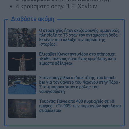
4 κρούσματα στην Π.Ε. Χανίων
Διαβάστε ακόμη
O στρατηγός ήταν σχιζοφρενής, εμμονικός,
πλησίαζε τα 75 όταν τον αντάμωσε η δόξα –
Εκείνος που άλλαξε την πορεία της
Ιστορίας!
Ελισάβετ Κωνσταντινίδου στο ethnos.gr:
«Κάθε πόλεμος είναι ένας εμφύλιος, όλοι
είμαστε αδέλφια»
Στον εισαγγελέα ο ιδιοκτήτης του beach
bar για τον θάνατο του 4χρονου στην Πάρο -
Στο «μικροσκόπιο» ο ρόλος του
ναυαγοσώστη
Τουρνάς: Πάνω από 400 πυρκαγιές σε 10
ημέρες - «Το 90% των πυρκαγιών οφείλεται
σε αμέλεια»