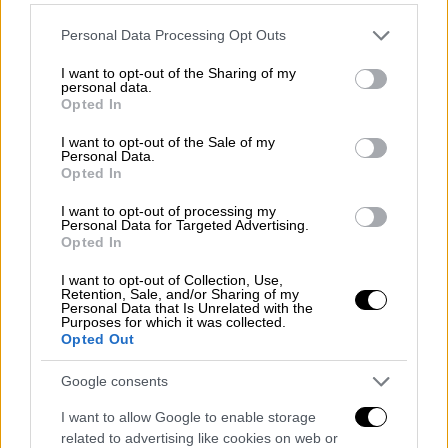
εξωτερικό και 3516 (47.1%) είναι
Please note that this website/app uses one or more Google
Personal Data Processing Opt Outs
σχετιζόμενα με ήδη γνωστό κρούσμα. 25
services and may gather and store information including but
συμπολίτες μας νοσηλεύονται
not limited to your visit or usage behaviour. You may click to
I want to opt-out of the Sharing of my
personal data.
διασωληνωμένοι. Η διάμεση ηλικία τους
grant or deny consent to Google and its third-party tags to
Opted In
είναι 67 ετών. 7 (28.0%) είναι γυναίκες και οι
use your data for below specified purposes in below Google
consent section.
υπόλοιποι άνδρες. To 52.0% έχει υποκείμενο
I want to opt-out of the Sale of my
Personal Data.
νόσημα ή είναι ηλικιωμένοι 70 ετών και άνω.
Opted In
137 ασθενείς έχουν εξέλθει από τις ΜΕΘ.
I want to opt-out of processing my
Personal Data for Targeted Advertising.
Η κατανομή των κρουσμάτων στη
Opted In
χώρα μας
I want to opt-out of Collection, Use,
Retention, Sale, and/or Sharing of my
Σήμερα, 18/8/2020, δηλώθηκαν
269 επιπλέον
Personal Data that Is Unrelated with the
Purposes for which it was collected.
κρούσματα
κορονοϊού
. Από τα 220 εγχώρια,
Opted Out
τα 25 συνδέονται με γνωστές συρροές, ενώ
Google consents
τα 18 με πρόσφατο ταξίδι στο εσωτερικό
της χώρας.
I want to allow Google to enable storage
Αναλυτικότερα:
related to advertising like cookies on web or