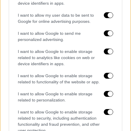
device identifiers in apps.
39 κρούσματα κατά τους ελέγχους που
I want to allow my user data to be sent to
διενεργήθηκαν στις πύλες εισόδου της
Google for online advertising purposes.
χώρας,
10 εισαγόμενα κρούσματα που
I want to allow Google to send me
προσήλθαν αυτοβούλως για έλεγχο,
personalized advertising.
98 κρούσματα στην την Π.Ε. Αττικής, εκ
I want to allow Google to enable storage
των οποίων τα 15 συνδέονται με
related to analytics like cookies on web or
πρόσφατο ταξίδι στο εσωτερικό της
device identifiers in apps.
χώρας,
I want to allow Google to enable storage
70 στην Π.Ε. Θεσσαλονίκης, εκ των
related to functionality of the website or app.
οποίων 25 συνδέονται με γνωστές
συρροές και 3 με πρόσφατο ταξίδι στο
I want to allow Google to enable storage
εσωτερικό της χώρας,
related to personalization.
2 κρούσματα στην Π.Ε. Αχαΐας,
I want to allow Google to enable storage
2 κρούσματα στην Π.Ε. Δωδεκανήσων,
related to security, including authentication
1 κρούσμα στην Π.Ε. Έβρου,
functionality and fraud prevention, and other
user protection.