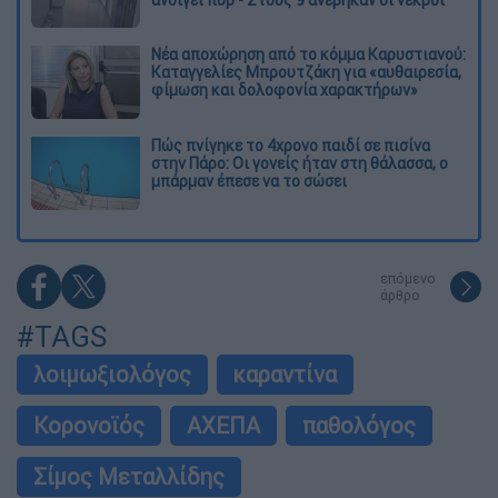
Νέα αποχώρηση από το κόμμα Καρυστιανού:
Καταγγελίες Μπρουτζάκη για «αυθαιρεσία,
φίμωση και δολοφονία χαρακτήρων»
Πώς πνίγηκε το 4χρονο παιδί σε πισίνα
στην Πάρο: Οι γονείς ήταν στη θάλασσα, ο
μπάρμαν έπεσε να το σώσει
επόμενο
άρθρο
#TAGS
λοιμωξιολόγος
καραντίνα
Κορονοϊός
ΑΧΕΠΑ
παθολόγος
Σίμος Μεταλλίδης