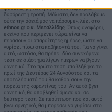
σου ανθρώπους. Είναι ανθρώπινο να
φοβάσαι, μήπως η υγεία σου πάρει μία
δυσάρεστη τροπή. Μάλιστα, δεν προλάβαμε
ούτε την άδειά μας να πάρουμε», λέει στο
ethnos.gr ο κ. Μεταλλίδης
. Όπως αναφέρει,
εκείνο που περιμένει τώρα, είναι να
περάσουν οι απαραίτητες ημέρες, ώστε να
γυρίσει πίσω στα καθήκοντά του. Για να γίνει
αυτό, ωστόσο, θα πρέπει δύο συνεχόμενα
τεστ σε διάστημα λίγων ημερών να βγουν
αρνητικά. Στο πρώτο τεστ υποβλήθηκε το
πρωί της Δευτέρας 24 Αυγούστου και τα
αποτελέσματά του θα καθορίσουν την
πορεία της καραντίνας του. Αν αυτό βγει
αρνητικό, θα υποβληθεί άμεσα και σε
δεύτερο τεστ. Σε περίπτωση που και αυτό
βγει αρνητικό, θα μπορέσει να γυρίσει στο
νοσοκομείο και στους ασθενείς του.