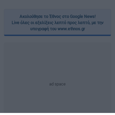
Ακολούθησε το Έθνος στο Google News!
Live όλες οι εξελίξεις λεπτό προς λεπτό, με την
υπογραφή του www.ethnos.gr