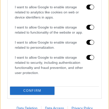
ασυμπτωματικός, ενώ στην ίδια καλή
I want to allow Google to enable storage
κατάσταση βρίσκονται και οι άλλοι
related to analytics like cookies on web or
συνάδελφοι. Η ψυχολογία όλων μας είναι
device identifiers in apps.
πολύ καλή», σημειώνει ο αναπληρωτής
I want to allow Google to enable storage
καθηγητή Παθολογίας - Λοιμωξιολογίας.
related to functionality of the website or app.
Απομόνωση στο σπίτι
I want to allow Google to enable storage
related to personalization.
Εδώ και μία εβδομάδα ο κ.
Μεταλλίδης
ζει
απομονωμένος σε τμήμα του σπιτιού του
I want to allow Google to enable storage
από όλα τα μέλη της οικογένειάς του. Το
related to security, including authentication
καθημερινό φαγητό αφήνει η σύζυγός του
functionality and fraud prevention, and other
user protection.
έξω από το δωμάτιο που βρίσκεται, τον
ειδοποιεί και αφού απομακρυνθεί, ο
καθηγητής το παίρνει για να το καταναλώσει,
CONFIRM
«Δεν είναι ευχάριστο να ζεις σε καραντίνα
απομονωμένος και μάλιστα από τους δικούς
Data Deletion
Data Access
Privacy Policy