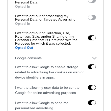
σκοτάδι, αναφορικά με την αντιμετώπιση
Personal Data.
Opted In
του
κορονοϊού
.
I want to opt-out of processing my
Εντοπίστηκε στο πλαίσιο της
Personal Data for Targeted Advertising.
Opted In
ιχνηλάτησης
I want to opt-out of Collection, Use,
Στο πλαίσιο της ιχνηλάτησης, όταν κάποιος
Retention, Sale, and/or Sharing of my
Personal Data that Is Unrelated with the
εργαζόμενος στο
ΑΧΕΠΑ
εντοπίστηκε ότι
Purposes for which it was collected.
Opted Out
νοσεί από
κορονοϊό
, βρέθηκε θετικός και ο
κ. Μεταλλίδης. «Ότι είμαι θετικός στον
Google consents
κορονοϊό
το έμαθα το βράδυ της Δευτέρας
I want to allow Google to enable storage
17 Αυγούστου. Είχα κάνει ένα τεστ τρεις
related to advertising like cookies on web or
μέρες πριν, την Παρασκευή 14 του μήνα και
device identifiers in apps.
είχε βγει αρνητικό. Ωστόσο, το δεύτερο
I want to allow my user data to be sent to
τεστ βγήκε θετικό και τέθηκα σε
Google for online advertising purposes.
απομόνωση, Όλοι οι υγειονομικοί κάνουμε
επανειλημμένα τεστ. Είναι ο κίνδυνος του
I want to allow Google to send me
επαγγέλματος, αλλά, ευτυχώς, είμαι
personalized advertising.