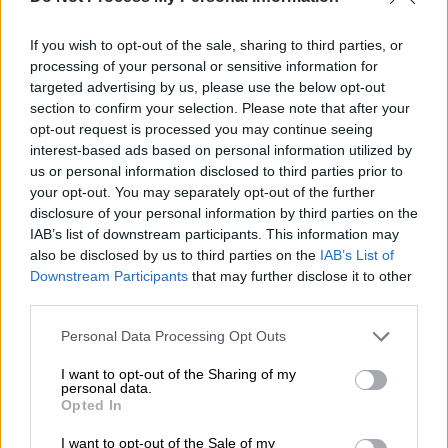
αρνητικά δύο συνεχόμενα τεστ, προκειμένου
If you wish to opt-out of the sale, sharing to third parties, or
να γυρίσει στα καθήκοντά του και στους
processing of your personal or sensitive information for
ασθενείς του.
targeted advertising by us, please use the below opt-out
section to confirm your selection. Please note that after your
Ο
Σίμος Μεταλλίδης
, ο αποκαλούμενος από
opt-out request is processed you may continue seeing
πολλούς ως ο
«
Σωτήρης Τσιόδρας
της
interest-based ads based on personal information utilized by
Βόρειας Ελλάδας»
, από την αρχή της
us or personal information disclosed to third parties prior to
your opt-out. You may separately opt-out of the further
πανδημίας προσφέρει τις υπηρεσίες του
disclosure of your personal information by third parties on the
στην
Α' Παθολογική Κλινική του
IAB’s list of downstream participants. This information may
νοσοκομείου ΑΧΕΠΑ
, όπου νοσηλεύονται
also be disclosed by us to third parties on the
IAB’s List of
ασθενείς με
COVID-19
. Όλο αυτό το χρονικό
Downstream Participants
that may further disclose it to other
third parties.
διάστημα κλήθηκε να αντιμετωπίσει πολλά
βαριά περιστατικά και μάλιστα ήταν αυτός
Please note that this website/app uses one or more Google
Personal Data Processing Opt Outs
αντιμετώπισε το πρώτο κρούσμα
services and may gather and store information including but
not limited to your visit or usage behaviour. You may click to
I want to opt-out of the Sharing of my
κορονοϊού
στη χώρα μας τον περασμένο
personal data.
grant or deny consent to Google and its third-party tags to
Φεβρουάριο, όταν ακόμα και οι ειδικοί
Opted In
use your data for below specified purposes in below Google
βρίσκονταν σε πολύ μεγάλο βαθμό στο...
consent section.
I want to opt-out of the Sale of my