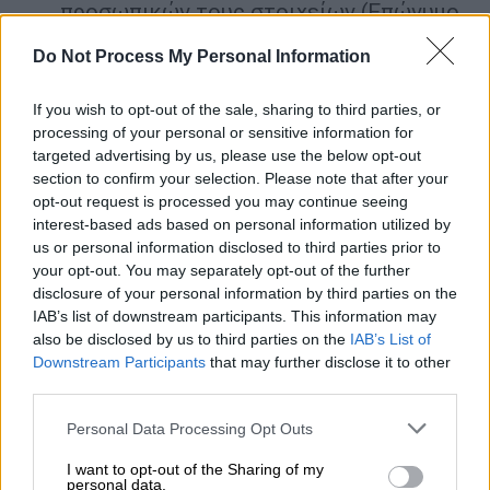
προσωπικών τους στοιχείων (Επώνυμο
– Όνομα – Πατρώνυμο – Μητρώνυμο).
Do Not Process My Personal Information
Τα
αποτελέσματα
θα αποσταλούν και στις
Διευθύνσεις Δευτεροβάθμιας Εκπαίδευσης,
If you wish to opt-out of the sale, sharing to third parties, or
processing of your personal or sensitive information for
προκειμένου να αναρτηθούν και στα Λύκεια
targeted advertising by us, please use the below opt-out
οι πίνακες μέχρι το μεσημέρι της
section to confirm your selection. Please note that after your
Παρασκευής. Οι καταστάσεις που θα
opt-out request is processed you may continue seeing
αναρτηθούν στα Λύκεια θα περιέχουν
μόνο
interest-based ads based on personal information utilized by
us or personal information disclosed to third parties prior to
τον κωδικό κάθε υποψηφίου
και
τα στοιχεία
your opt-out. You may separately opt-out of the further
της επιτυχίας
του και όχι τα ονομαστικά
disclosure of your personal information by third parties on the
στοιχεία του.
IAB’s list of downstream participants. This information may
also be disclosed by us to third parties on the
IAB’s List of
Downstream Participants
that may further disclose it to other
third parties.
Please note that this website/app uses one or more Google
Personal Data Processing Opt Outs
services and may gather and store information including but
not limited to your visit or usage behaviour. You may click to
I want to opt-out of the Sharing of my
personal data.