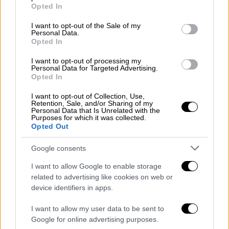
grant or deny consent to Google and its third-party tags to
Opted In
use your data for below specified purposes in below Google
consent section.
I want to opt-out of the Sale of my
Personal Data.
Opted In
I want to opt-out of processing my
Σημειώνεται πως η φετινή χρονιά για την
Personal Data for Targeted Advertising.
Opted In
πρόσβαση στα
ιδρύματα της Ανώτατης
εκπαίδευσης
θα είναι καλή, σχεδόν για το
I want to opt-out of Collection, Use,
Retention, Sale, and/or Sharing of my
σύνολο των υποψηφίων, καθώς,
οκτώ στους
Personal Data that Is Unrelated with the
Purposes for which it was collected.
10 υποψηφίους θα περάσουν σε κάποιο
Opted Out
τμήμα ή σε κάποια σχολή
, αφού οι
θέσεις
εισαγωγής
είναι αυξημένες, φτάνοντας στις
Google consents
77.970.
I want to allow Google to enable storage
related to advertising like cookies on web or
Τις επόμενες μέρες ξεκινά και
device identifiers in apps.
το
«κυνηγητό» της
φοιτητικής στέγης
από
I want to allow my user data to be sent to
την πλευρά των γονέων, οι οποίοι ήδη έχουν
Google for online advertising purposes.