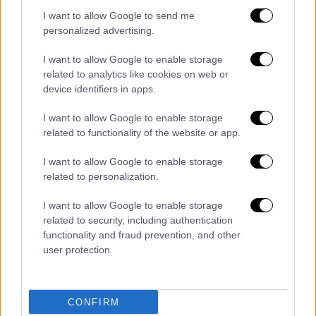
επιδοθεί στο ψάξιμο για σπίτια με χαμηλά
ενοίκια προκειμένου να εγκαταστήσουν τα
I want to allow Google to send me
personalized advertising.
παιδιά τους. Στη συνέχεια, θα ξεκινήσουν οι
διαδικασίες για την ηλεκτρονική εγγραφή
I want to allow Google to enable storage
των
νέων φοιτητών
και αμέσως μετά θα
related to analytics like cookies on web or
«ανοίξει» το σύστημα για τις
μετεγγραφές
,
device identifiers in apps.
για όσους πληρούν τις οικονομικές,
I want to allow Google to enable storage
κοινωνικές και άλλες προϋποθέσεις.
related to functionality of the website or app.
Είναι πιθανό λόγω του
αυξημένου
I want to allow Google to enable storage
ενδιαφέροντος να παρουσιαστούν
related to personalization.
προβλήματα στην πλατφόρμα
, οπότε...
I want to allow Google to enable storage
υπομονή.
related to security, including authentication
functionality and fraud prevention, and other
user protection.
CONFIRM