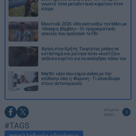
γνωστό τύπο μεταδοτικού καρκίνου στον
κόσμο
Μουντιάλ 2026: «Θα ανατινάξω τον Μέσι με
τέσσερις βόμβες» - Οι τρομοκρατικές
απειλές που ερεύνησε το FBI
Φρίκη στην Κρήτη: Τουρίστας μπήκε σε
κατάστημα και ρώτησε πόσο «κοστίζει»
ανήλικο κορίτσι για να ασελγήσει πάνω του
Marfin: «Δεν έχω καμία σχέση με την
επίθεση» λέει η 46χρονη - Τι αποκάλυψε
στους αστυνομικούς
επόμενο
άρθρο
#TAGS
πανελλαδικές εξετάσεις