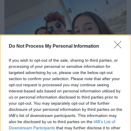
Do Not Process My Personal Information
If you wish to opt-out of the sale, sharing to third parties, or
processing of your personal or sensitive information for
targeted advertising by us, please use the below opt-out
section to confirm your selection. Please note that after your
ethnos.gr/Η πρωτοετής φοιτήτρια στο Οικονομικό του
7c46acaf-97fe-4134-8ad3-d8ff56ee4e24.jpeg
ΠΑΜΑΚ Όλγα Νιφόρου με τα τέσσερα παιδιά της
opt-out request is processed you may continue seeing
interest-based ads based on personal information utilized by
us or personal information disclosed to third parties prior to
Το μυαλό μου ήταν στο τι θα γράψει η
your opt-out. You may separately opt-out of the further
Στέλλα παρά εγώ
disclosure of your personal information by third parties on the
IAB’s list of downstream participants. This information may
also be disclosed by us to third parties on the
IAB’s List of
Αν και κατάφερε να κάνει πραγματικότητα το
Downstream Participants
that may further disclose it to other