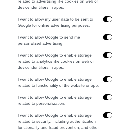
related to advertising like cookies on web or
διήρκησε από τον Απρίλιο μέχρι και τον
device identifiers in apps.
Ιούνιο, ξενυχτώντας και διαβάζοντας μόλις
έπεφταν για ύπνο τα παιδιά.
I want to allow my user data to be sent to
Google for online advertising purposes.
«Μου άρεσε που πήγαμε το πρωί να δώσουμε
I want to allow Google to send me
στο ίδιο εξεταστικό κέντρο έκθεση και
personalized advertising.
μαθηματικά που ήταν κοινά μαθήματα. Ήταν
πολύ ωραίο σαν εικόνα». Μετά το τέλος της
I want to allow Google to enable storage
κάθε εξέτασης οι δύο υποψήφιες
related to analytics like cookies on web or
device identifiers in apps.
συζητούσαν και έλυναν απορίες αλλά και τα
θέματα. «Ήταν πολύ ωραία εμπειρία. Απλά
I want to allow Google to enable storage
νομίζω ότι τις περισσότερες φορές είχα
related to functionality of the website or app.
περισσότερο άγχος για το τι θα γράψει η
I want to allow Google to enable storage
Στέλλα παρά εγώ. Ιδίως στο τελευταίο
related to personalization.
μάθημα που έδινα οικονομικά και αυτή έδινε
χημεία το μυαλό μου ήταν στο τι γράφει η
I want to allow Google to enable storage
Στέλλα».
related to security, including authentication
functionality and fraud prevention, and other