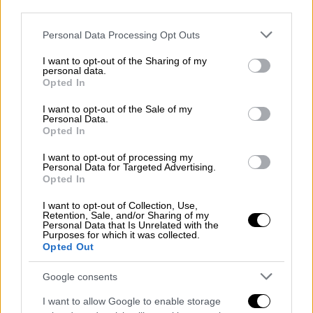
όνειρό της, πάντα στριφογύριζε στο μυαλό
third parties.
της το Οικονομικό. Και έτσι την περίοδο της
Please note that this website/app uses one or more Google
Personal Data Processing Opt Outs
καραντίνας
πήρε τη μεγάλη απόφαση να
services and may gather and store information including but
ξαναδώσει
πανελλήνιες
, καταθέτοντας την
not limited to your visit or usage behaviour. You may click to
I want to opt-out of the Sharing of my
personal data.
αίτηση συμμετοχής την τελευταία, μόλις,
grant or deny consent to Google and its third-party tags to
Opted In
use your data for below specified purposes in below Google
μέρα εκπνοής της προθεσμίας.
consent section.
I want to opt-out of the Sale of my
Personal Data.
Έκτοτε μάνα και κόρη διάβαζαν μαζί
Opted In
λύνοντας ασκήσεις μαθηματικών και
μοιραζόμενες τις αγωνίες και τους
I want to opt-out of processing my
Personal Data for Targeted Advertising.
προβληματισμούς τους.
Η 43χρονη μητέρα
Opted In
τεσσάρων παιδιών,
της Στέλλας, της
I want to opt-out of Collection, Use,
Ηλιάννας, της Μυρσίνης και του Ανέστη
Retention, Sale, and/or Sharing of my
Personal Data that Is Unrelated with the
δίδασκε το πρωί στο 2ο Γυμνάσιο
Purposes for which it was collected.
Opted Out
Γιαννιτσών και από το μεσημέρι και μετά
πρόσφερε από τις δυνάμεις της, εξίσου, στις
Google consents
υποχρεώσεις μίας πολύτεκνης οικογένειας.
I want to allow Google to enable storage
Η προετοιμασία της για τις πανελλήνιες