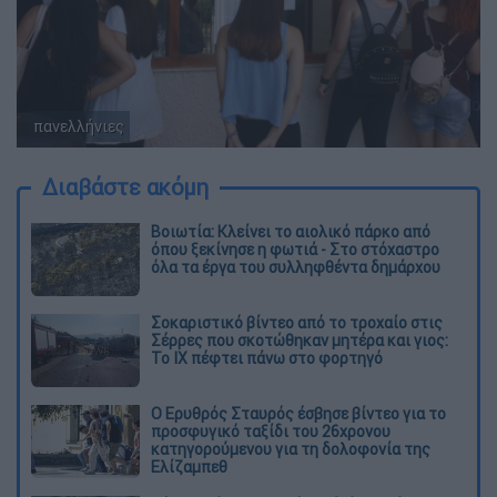
πανελλήνιες
Eurokinissi/ανακοίνωση βάσεων
Διαβάστε ακόμη
Βοιωτία: Κλείνει το αιολικό πάρκο από
όπου ξεκίνησε η φωτιά - Στο στόχαστρο
όλα τα έργα του συλληφθέντα δημάρχου
Σοκαριστικό βίντεο από το τροχαίο στις
Σέρρες που σκοτώθηκαν μητέρα και γιος:
Το ΙΧ πέφτει πάνω στο φορτηγό
Ο Ερυθρός Σταυρός έσβησε βίντεο για το
προσφυγικό ταξίδι του 26χρονου
κατηγορούμενου για τη δολοφονία της
Ελίζαμπεθ