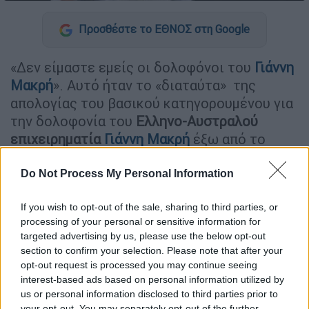
Προσθέστε το ΕΘΝΟΣ στη Google
«Δεν είμαστε εμείς οι δολοφόνοι του
Γιάννη
Μακρή
». Αυτό ήταν το «διαταύτα» της
απολογίας του βασικού κατηγορουμένου για
την δολοφονία του
Ελληνο-Αυστραλού
επιχειρηματία
Γιάννη Μακρή
έξω από το
σπίτι του στο
Πανόραμα της Βούλας τον
Οκτώβριο του 2018.
Ο κατηγορούμενος
Do Not Process My Personal Information
υποστήριξε ότι ήλθε στην Ελλάδα για να έχει
If you wish to opt-out of the sale, sharing to third parties, or
μία καλύτερη ζωή και να δραστηριοποιηθεί
processing of your personal or sensitive information for
επιχειρηματικά στον τομέα της εστίασης.
targeted advertising by us, please use the below opt-out
«Δεν έχουμε καμία σχέση με το έγκλημα,
section to confirm your selection. Please note that after your
ούτε εγώ, ούτε ο αδελφός μου, παρακαλώ
opt-out request is processed you may continue seeing
interest-based ads based on personal information utilized by
πιστέψτε με» είπε ο φερόμενος ως
us or personal information disclosed to third parties prior to
εκτελεστής του επιχειρηματία Γιάννη Μακρή
your opt-out. You may separately opt-out of the further