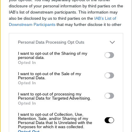
στην έναρξη της απολογίας του.
disclosure of your personal information by third parties on the
IAB’s list of downstream participants. This information may
«Όταν επέστρεψα από τον
Καναδά
στη
also be disclosed by us to third parties on the
IAB’s List of
Βουλγαρία
ήταν δύσκολα τα πράγματα για
Downstream Participants
that may further disclose it to other
εμένα. Δεν μιλούσα και τη γλώσσα.
third parties.
Συμφώνησε και η γυναίκα μου και έτσι
Please note that this website/app uses one or more Google
Personal Data Processing Opt Outs
αποφάσισα να έρθω στην Ελλάδα» είπε
services and may gather and store information including but
not limited to your visit or usage behaviour. You may click to
I want to opt-out of the Sharing of my
απολογούμενος, υποστηρίζοντας ότι ο
personal data.
grant or deny consent to Google and its third-party tags to
κόσμος ήταν καλός, και πως αυτό που τού
Opted In
use your data for below specified purposes in below Google
άρεσε στη Γλυφάδα ήταν το γεγονός ότι
consent section.
I want to opt-out of the Sale of my
σχεδόν όλοι μιλούσαν αγγλικά. Όπως είπε
Personal Data.
Opted In
ήρθε στην Ελλάδα τον Οκτώβριο του 2018
μαζί με τον αδελφό του. Αναφέρθηκε
I want to opt-out of processing my
Personal Data for Targeted Advertising.
μάλιστα και στα αυτοκίνητα που νοίκιασαν.
Opted In
«Είχαμε ζητήσει ένα μεγάλο και πολυτελές
I want to opt-out of Collection, Use,
Retention, Sale, and/or Sharing of my
αυτοκίνητο. Το πρώτο που νοικιάσαμε ήταν
Personal Data that Is Unrelated with the
Purposes for which it was collected.
μικρό. Πήγαμε μετά από 4-5 ημέρες και
Opted Out