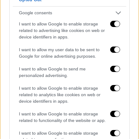
νοικιάσαμε ένα άλλο. Έγινε διάρρηξη στο
αυτοκίνητο. Μου έκλεψαν ρούχα μου.
Google consents
Κάναμε καταγγελία στο
Α.Τ Γλυφάδας.
Από
I want to allow Google to enable storage
τις 29 Οκτωβρίου μέχρι την 1η Νοεμβρίου ο
related to advertising like cookies on web or
αδελφός μου ήταν άρρωστος. Πήγα και του
device identifiers in apps.
πήρα φάρμακα στις 30 Οκτωβρίου. Την
I want to allow my user data to be sent to
επόμενη ημέρα, το απόγευμα ήρθε μία φίλη
Google for online advertising purposes.
μας. Πήγαμε του πήραμε φάρμακα. Ήπιαμε
ποτά. Εγώ στις 19:30 βγήκα να πάω να φάω
I want to allow Google to send me
personalized advertising.
κάτι. Γύρισα στο ξενοδοχείο. Βγήκα μετά
ξανά και το βράδυ πήγα σε στριπτιτζάδικο».
I want to allow Google to enable storage
related to analytics like cookies on web or
Όπως είπε, έπειτα από ένα τηλεφώνημα που
device identifiers in apps.
δέχθηκε από τη γυναίκα του, η οποία τον
ενημέρωσε για την υγεία του γιου τους,
I want to allow Google to enable storage
related to functionality of the website or app.
επέστρεψε στη Βουλγαρία. Όταν ήλθε εκ
νέου στην Ελλάδα, συνελήφθη. «Ποιος
I want to allow Google to enable storage
άνθρωπος με ένα νεογέννητο παιδάκι να