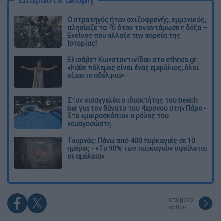
O στρατηγός ήταν σχιζοφρενής, εμμονικός,
πλησίαζε τα 75 όταν τον αντάμωσε η δόξα –
Εκείνος που άλλαξε την πορεία της
Ιστορίας!
Ελισάβετ Κωνσταντινίδου στο ethnos.gr:
«Κάθε πόλεμος είναι ένας εμφύλιος, όλοι
είμαστε αδέλφια»
Στον εισαγγελέα ο ιδιοκτήτης του beach
bar για τον θάνατο του 4χρονου στην Πάρο -
Στο «μικροσκόπιο» ο ρόλος του
ναυαγοσώστη
Τουρνάς: Πάνω από 400 πυρκαγιές σε 10
ημέρες - «Το 90% των πυρκαγιών οφείλεται
σε αμέλεια»
επόμενο
άρθρο