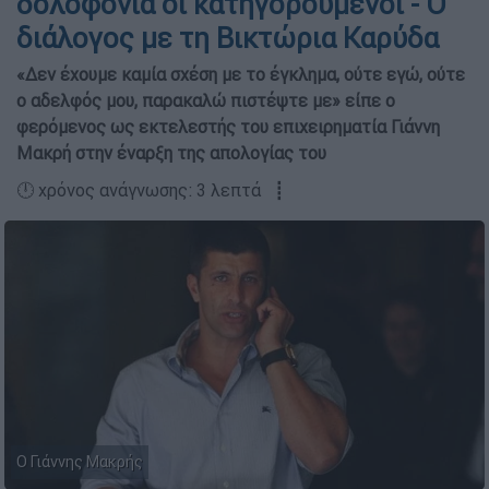
δολοφονία οι κατηγορούμενοι - Ο
διάλογος με τη Βικτώρια Καρύδα
«Δεν έχουμε καμία σχέση με το έγκλημα, ούτε εγώ, ούτε
ο αδελφός μου, παρακαλώ πιστέψτε με» είπε ο
φερόμενος ως εκτελεστής του επιχειρηματία Γιάννη
Μακρή στην έναρξη της απολογίας του
🕛 χρόνος ανάγνωσης: 3 λεπτά ┋
Ο Γιάννης Μακρής