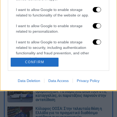
I want to allow Google to enable storage
related to functionality of the website or app.
I want to allow Google to enable storage
related to personalization.
Διαβάστε ακόμη
I want to allow Google to enable storage
Δημιούργησαν με AI νέους ιούς μέσα σε
related to security, including authentication
λίγες ώρες - Γιατί προβληματίζονται οι
επιστήμονες
functionality and fraud prevention, and other
user protection.
CONFIRM
Σαν το τρομακτικό It: 15χρονο ντυμένος
κλόουν μαχαίρωσε μέχρι θανάτου
ηλικιωμένο - Τον κατέγραψε κάμερα
Data Deletion
Data Access
Privacy Policy
«Πόλεμος» για τους χρόνους των
δρομολογίων: Τα σωματεία απαντούν στις
καταγγελίες, οι παρατάξεις περνούν στην
αντεπίθεση
Κόλαφος ΟΟΣΑ: Στην τελευταία θέση η
Ελλάδα για το πραγματικό διαθέσιμο