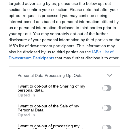
targeted advertising by us, please use the below opt-out
section to confirm your selection. Please note that after your
opt-out request is processed you may continue seeing
interest-based ads based on personal information utilized by
Προσθέστε το ΕΘΝΟΣ στη Google
us or personal information disclosed to third parties prior to
your opt-out. You may separately opt-out of the further
disclosure of your personal information by third parties on the
Με
λεία που ξεπερνά το ένα εκατομμύριο
IAB’s list of downstream participants. This information may
ευρώ
διέφυγαν οι διαρρήκτες της
also be disclosed by us to third parties on the
IAB’s List of
πολυτελούς μονοκατοικίας επιχειρηματία
Downstream Participants
that may further disclose it to other
third parties.
στο
Πανόραμα Θεσσαλονίκης
. Οι δράστες
παραβίασαν το
χρηματοκιβώτιο
από όπου
Please note that this website/app uses one or more Google
Personal Data Processing Opt Outs
services and may gather and store information including but
απέσπασαν μεγάλο χρηματικό ποσό, στο
not limited to your visit or usage behaviour. You may click to
I want to opt-out of the Sharing of my
οποίο περιλαμβάνονται και 200 λίρες αλλά
personal data.
grant or deny consent to Google and its third-party tags to
Opted In
και κοσμήματα μεγάλης αξίας.
use your data for below specified purposes in below Google
consent section.
I want to opt-out of the Sale of my
Το
Open TV
αποκάλυψε βίντεο από τις
Personal Data.
κάμερες ασφαλείας, όπου καταγράφονται
Opted In
καρέ καρέ οι κινήσεις των διαρρηκτών, οι
I want to opt-out of processing my