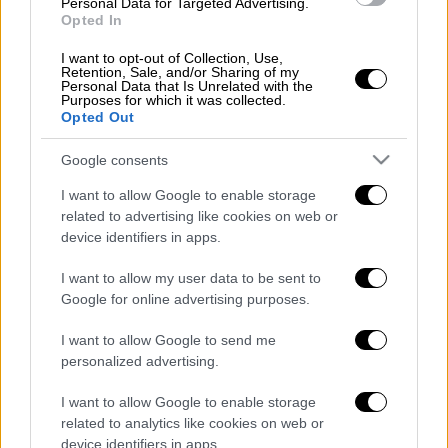
οποίοι έχοντας πλήρως καλυμμένα τα
Personal Data for Targeted Advertising.
Opted In
χαρακτηριστικά τους πλησίασαν την οικία με
κλεμμένο όχημα
, το οποίο το είχαν αρπάξει
I want to opt-out of Collection, Use,
Retention, Sale, and/or Sharing of my
λίγη ώρα νωρίτερα από άλλο σπίτι που
Personal Data that Is Unrelated with the
Purposes for which it was collected.
διέρρηξαν από την περιοχή της
Θέρμης
.
Opted Out
Ο ένας από τους δράστες κατάφερε να
Google consents
διαρρήξει την μπαλκονόπορτα κι έτσι
I want to allow Google to enable storage
κατάφεραν να εισβάλουν στην οικία.
related to advertising like cookies on web or
Ανακάτεψαν όλο το σπίτι ώσπου έφθασαν
device identifiers in apps.
στην κρεβατοκάμαρα και εντόπισαν το
I want to allow my user data to be sent to
χρηματοκιβώτιο
.
Google for online advertising purposes.
I want to allow Google to send me
personalized advertising.
I want to allow Google to enable storage
related to analytics like cookies on web or
device identifiers in apps.