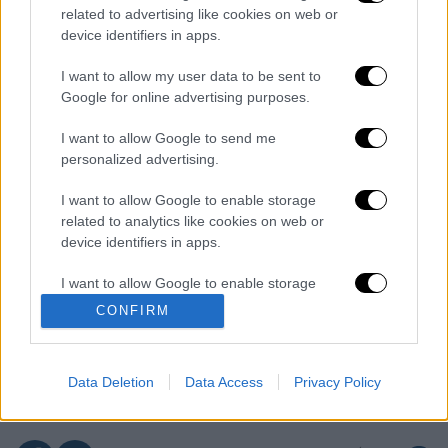
προ ημερών και αντεισαγγελέας της εδρας.
related to advertising like cookies on web or
device identifiers in apps.
Διαβάστε ακόμη
I want to allow my user data to be sent to
Επιστήμονες ανακάλυψαν τον τέταρτο
Google for online advertising purposes.
γνωστό τύπο μεταδοτικού καρκίνου στον
κόσμο
I want to allow Google to send me
personalized advertising.
Μουντιάλ 2026: «Θα ανατινάξω τον Μέσι με
τέσσερις βόμβες» - Οι τρομοκρατικές
I want to allow Google to enable storage
απειλές που ερεύνησε το FBI
related to analytics like cookies on web or
device identifiers in apps.
Φρίκη στην Κρήτη: Τουρίστας μπήκε σε
κατάστημα και ρώτησε πόσο «κοστίζει»
ανήλικο κορίτσι για να ασελγήσει πάνω του
I want to allow Google to enable storage
related to functionality of the website or app.
CONFIRM
Marfin: «Δεν έχω καμία σχέση με την
I want to allow Google to enable storage
επίθεση» λέει η 46χρονη - Τι αποκάλυψε
στους αστυνομικούς
related to personalization.
Data Deletion
Data Access
Privacy Policy
I want to allow Google to enable storage
related to security, including authentication