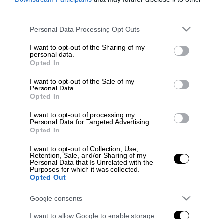
Προσθέστε το ΕΘΝΟΣ στη Google
third parties.
Please note that this website/app uses one or more Google
Personal Data Processing Opt Outs
Την ενοχή των δύο κατηγορουμένων,
services and may gather and store information including but
αδελφών, βουλγαρικής καταγωγής, οι οποίοι
not limited to your visit or usage behaviour. You may click to
I want to opt-out of the Sharing of my
personal data.
grant or deny consent to Google and its third-party tags to
κατηγορούνται για τη δολοφονία του
Opted In
use your data for below specified purposes in below Google
επιχειρηματία
Γιάννη Μακρή
, τον Οκτώβριο
consent section.
I want to opt-out of the Sale of my
του 2018, αποφάσισε ομόφωνα το Μικτό
Personal Data.
Ορκωτό Δικαστηρίου της Αθήνας.
Opted In
I want to opt-out of processing my
Ειδικότερα, ένοχος κηρύχθηκε ο 32χρόνος
Personal Data for Targeted Advertising.
για τα αδικήματα της ανθρωποκτονίας από
Opted In
πρόθεση κατά μόνας, της παράνομης
I want to opt-out of Collection, Use,
οπλοφορίας, της παράνομης οπλοχρησίας
Retention, Sale, and/or Sharing of my
Personal Data that Is Unrelated with the
ενώ ο 36χρόνος αδελφος του για το αδικημα
Purposes for which it was collected.
Opted Out
της απλής συνέργειας σε ανθρωποκτονία
από πρόθεση.
Και οι δύο έχουν αρνηθεί την
Google consents
κατηγορια,
ωστόσο πρόταση ενοχής έκανε
I want to allow Google to enable storage