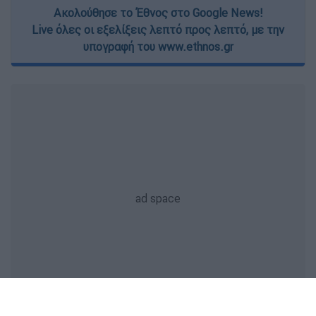
Ακολούθησε το Έθνος στο Google News!
Live όλες οι εξελίξεις λεπτό προς λεπτό, με την
υπογραφή του www.ethnos.gr