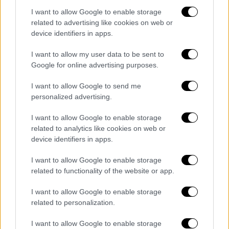
Δημόσιας ή μέσω των
ΚΕΠ
. Η διαδικασία
I want to allow Google to enable storage
αυτή σχεδιάζεται να είναι εξαιρετικά απλή,
related to advertising like cookies on web or
καθώς οι δικαιούχοι θα καταθέτουν μόνο
device identifiers in apps.
τον αριθμό παροχής ηλεκτρικού ρεύματος
I want to allow my user data to be sent to
της κατοικίας τους και η άντληση όλων των
Google for online advertising purposes.
υπόλοιπων στοιχείων θα αντλούνται
ηλεκτρονικά και χωρίς να απαιτούνται
I want to allow Google to send me
personalized advertising.
επιπρόσθετες ενέργειες από τους πολίτες.
Μέχρι σήμερα οι δικαιούχοι μπορούσαν να
I want to allow Google to enable storage
απευθυνθούν μόνο στα
ΚΕΠ
για να
related to analytics like cookies on web or
υποβάλλουν το αίτημά τους συνοδευόμενο
device identifiers in apps.
από ως και επτά δικαιολογητικά.
I want to allow Google to enable storage
related to functionality of the website or app.
Λαμβάνοντας υπόψιν πως το πρόγραμμα για
την κάλυψη των λευκών περιοχών με
I want to allow Google to enable storage
τηλεοπτικό σήμα εκτείνεται σε βάθος
related to personalization.
οκταετίας
, το νομοσχέδιο προβλέπει την
I want to allow Google to enable storage
αντίστοιχη χρονική επέκταση στα 8 έτη της