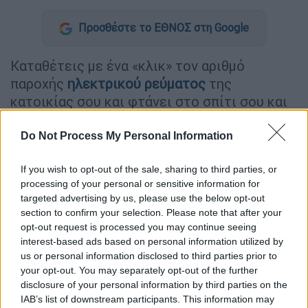
Προσθέστε το ΕΘΝΟΣ στη Google
Καταθέτεις με ένα «κλικ» τον αριθμό
παροχής
ηλεκτρικού ρεύματος
της
κατοικίας σου και φτάνει στο σπίτι σου και
εγκαθίσταται ο αποκωδικοποιητής για να
αποκτήσεις τηλεοπτικό σήμα. Με αυτόν τον
Do Not Process My Personal Information
τρόπο ανοίγει ο δρόμος μέσα από το
If you wish to opt-out of the sale, sharing to third parties, or
νομοσχέδιο του
υπουργείου Ψηφιακής
processing of your personal or sensitive information for
Διακυβέρνησης
για την
τηλεοπτική κάλυψη
targeted advertising by us, please use the below opt-out
στις «λευκές περιοχές» (περιοχές δηλαδή
section to confirm your selection. Please note that after your
ηπειρωτικής και νησιωτικής χώρας που
opt-out request is processed you may continue seeing
interest-based ads based on personal information utilized by
σήμερα δεν έχουν σήμα)
. Μάλιστα, σύμφωνα
us or personal information disclosed to third parties prior to
με το σχετικό πρόγραμμα προβλέπεται και
your opt-out. You may separately opt-out of the further
επιχορήγηση των
δικαιούχων
με 150 ευρώ
disclosure of your personal information by third parties on the
για την απόκτηση του αναγκαίου εξοπλισμού
IAB’s list of downstream participants. This information may