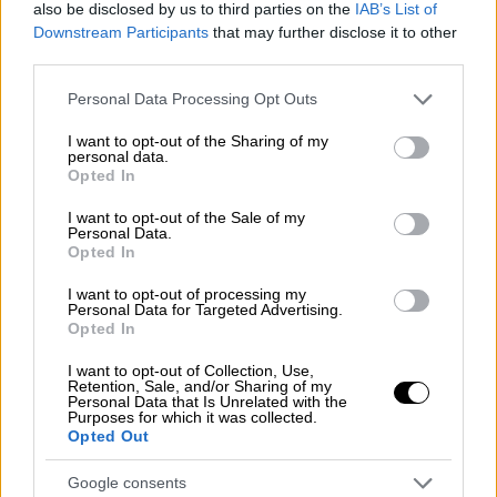
και την οκταετή εγγύησή του.
also be disclosed by us to third parties on the
IAB’s List of
Downstream Participants
that may further disclose it to other
Tο πρόγραμμα αφορά
960 οικισμούς σε
third parties.
«λευκές περιοχές»
, καθώς προστίθενται σε
Please note that this website/app uses one or more Google
Personal Data Processing Opt Outs
πρώτη φάση
520 οικισμοί
, ενώ υπάρχει
services and may gather and store information including but
not limited to your visit or usage behaviour. You may click to
I want to opt-out of the Sharing of my
σχεδιασμός σύμφωνα με την έκδοση
personal data.
grant or deny consent to Google and its third-party tags to
σχετικής απόφασης του υπουργού Ψηφιακής
Opted In
use your data for below specified purposes in below Google
Διακυβέρνησης να προστεθούν επιπλέον
consent section.
I want to opt-out of the Sale of my
οικισμοί εφόσον κριθεί αναγκαίο.
Personal Data.
Opted In
Σημειώνεται ότι με το νομοσχέδιο,
I want to opt-out of processing my
απλοποιείται η διαδικασία υποβολής των
Personal Data for Targeted Advertising.
Opted In
αιτήσεων από πλευράς των κατοίκων των
λευκών περιοχών. Οι
δικαιούχοι
θα μπορούν
I want to opt-out of Collection, Use,
Retention, Sale, and/or Sharing of my
να υποβάλλουν την αίτησή τους για την
Personal Data that Is Unrelated with the
Purposes for which it was collected.
επιλογή του παρόχου της αρεσκείας τους
Opted Out
και τη λήψη της σχετικής επιχορήγησης
μέσω της Ενιαίας Ψηφιακής Πύλης της
Google consents