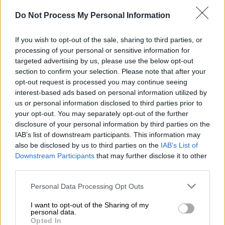
Do Not Process My Personal Information
If you wish to opt-out of the sale, sharing to third parties, or
processing of your personal or sensitive information for
targeted advertising by us, please use the below opt-out
section to confirm your selection. Please note that after your
opt-out request is processed you may continue seeing
interest-based ads based on personal information utilized by
us or personal information disclosed to third parties prior to
your opt-out. You may separately opt-out of the further
disclosure of your personal information by third parties on the
IAB’s list of downstream participants. This information may
5133065.jpg
Eurokinissi/Μεγάλος Περίιπατος Αθήνας
also be disclosed by us to third parties on the
IAB’s List of
Downstream Participants
that may further disclose it to other
third parties.
Σε καμία περίπτωση δεν είναι ανάπλαση το
βάψιμο του οδοστρώματος ή να βάλεις μία
Please note that this website/app uses one or more Google
Personal Data Processing Opt Outs
ζαρντινιέρα, παραδέχθηκε, ομολογώντας ότι
services and may gather and store information including but
not limited to your visit or usage behaviour. You may click to
I want to opt-out of the Sharing of my
όλο αυτό επρόκειτο για ένα πείραμα.
personal data.
grant or deny consent to Google and its third-party tags to
«Επρεπε όμως να βρούμε έναν πρόχειρο
Opted In