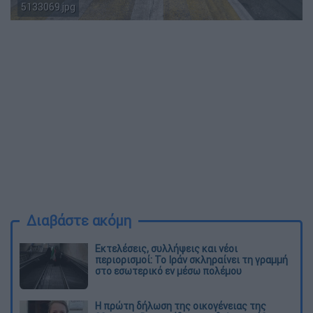
5133069.jpg
Eurokinissi/Μεγάλος Περίιπατος Αθήνας
Διαβάστε ακόμη
Εκτελέσεις, συλλήψεις και νέοι
περιορισμοί: Το Ιράν σκληραίνει τη γραμμή
στο εσωτερικό εν μέσω πολέμου
Η πρώτη δήλωση της οικογένειας της