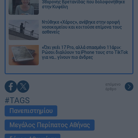
38χρονης Βρετανίδας που δολοφονήθηκε
στην Κυψέλη
Ντύθηκε «Χάρος», ανέβηκε στην οροφή
νοσοκομείου και κοιτούσε επίμονα τους
ασθενείς
«Όχι γκέι 17 Pro, αλλά σπασμένο 11άρι»:
Ρώσοι διαλύουν τα iPhone τους στο TikTok
για να... γίνουν πιο άνδρες
επόμενο
άρθρο
#TAGS
Πανεπιστημίου
Μεγάλος Περίπατος Αθήνας