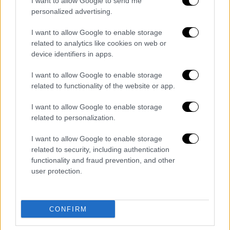
I want to allow Google to send me
personalized advertising.
I want to allow Google to enable storage
Ερωτηθείς αν πιστεύει ότι το έργο –έστω
related to analytics like cookies on web or
και με την προσωρινή μορφή του–
device identifiers in apps.
λειτουργεί, ο κ. Μπακογιάννης παραδέχθηκε
I want to allow Google to enable storage
ότι, σε αντίθεση με το Σύνταγμα και τη
related to functionality of the website or app.
Λεωφόρο Βασιλίσσης Ολγας, η
Πανεπιστημίου πάει λιγότερο καλά, αν και
I want to allow Google to enable storage
όπως υποστήριξε, «κυκλοφοριακά
related to personalization.
λειτουργεί».
Στην Πανεπιστημίου ο Μεγάλος
I want to allow Google to enable storage
Περίπατος «βγήκε και δεν βγήκε», «αυτή
related to security, including authentication
είναι η ειλικρινής απάντηση που μπορώ
functionality and fraud prevention, and other
δώσω», ανέφερε ο δήμαρχος Αθηναίων,
user protection.
ομολογώντας ουσιαστικά ότι το πείραμα δεν
ήταν και τόσο επιτυχημένο όσο περίμενε.
CONFIRM
Σημειώνεται, ότι η «πιλοτική εφαρμογή» του