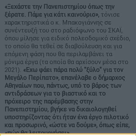
«Ξεχάστε την Πανεπιστημίου όπως την
ξέρατε. Πάμε για κάτι καινούριο»,
τόνισε
χαρακτηριστικά ο κ. Μπακογιάννης σε
συνέντευξή του στο ραδιόφωνο του ΣΚΑΪ,
όπου μίλησε για ειδικό πολεοδομικό σχέδιο,
το οποίο θα τεθεί σε διαβούλευση και για
επόμενη φάση που θα περιλαμβάνει τα
μόνιμα έργα (τα οποία θα αρχίσουν μέσα στο
2021).
«Εχω φάει πάρα πολύ "ξύλο" για τον
Μεγάλο Περίπατο», επανέλαβε ο δήμαρχος
Αθηναίων που, πάντως, υπό το βάρος των
αντιδράσεων για το βιαστικό και το
πρόχειρο της παρέμβασης στην
Πανεπιστημίου, βγήκε να δικαιολογηθεί
υποστηρίζοντας ότι ήταν ένα έργο πιλοτικό
και προσωρινό, «ώστε να δούμε», όπως είπε,
«πώς θα λειτουργήσει».