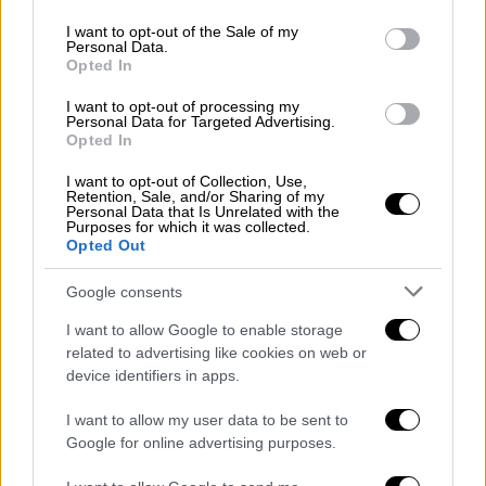
use your data for below specified purposes in below Google
τρόπο και κυρίως προσωρινό για να
consent section.
I want to opt-out of the Sale of my
τραβήξουμε τις γραμμές του έργου, να
Personal Data.
Opted In
ζωγραφίζεις δηλαδή πριν αρχίζεις να
σκάβεις»
, εξήγησε σε μια προσπάθεια να
I want to opt-out of processing my
Personal Data for Targeted Advertising.
δικαιολογήσει τις ζαρντινιέρες με τους
Opted In
φοίνικες και τα ξερά, πλέον, χόρτα στην
I want to opt-out of Collection, Use,
Πανεπιστημίου και τα πεζοδρόμια-παγίδα
Retention, Sale, and/or Sharing of my
Personal Data that Is Unrelated with the
μεταξύ των παλιών ορίων και του βαμμένου
Purposes for which it was collected.
οδοστρώματος που δόθηκε στους πεζούς.
Opted Out
Google consents
I want to allow Google to enable storage
related to advertising like cookies on web or
device identifiers in apps.
I want to allow my user data to be sent to
Google for online advertising purposes.