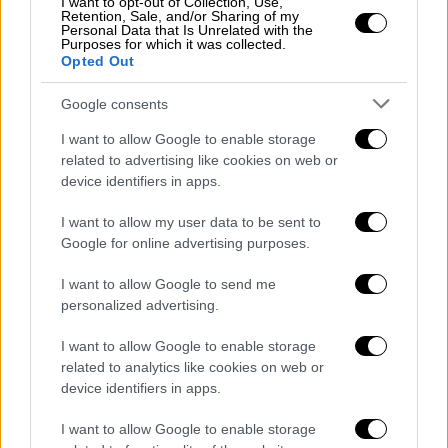
μονοκλωνικών αντισωμάτων
, είναι μια
I want to opt-out of Collection, Use,
Retention, Sale, and/or Sharing of my
ακριβή θεραπεία και η παραγωγή τους είναι
Personal Data that Is Unrelated with the
Purposes for which it was collected.
χρονοβόρα, άρα να θυμόμαστε πως αρχικά θα
Opted Out
έχουμε μικρό αριθμό διαθέσιμων δόσεων.
Google consents
Πως λειτουργούν; Αναγνωρίζουν δομικά τον
I want to allow Google to enable storage
ιό, αποτρέπουν τη σύνδεσή του στα
related to advertising like cookies on web or
κύτταρα- δηλαδή δεν αφήνουν τον ιό να
device identifiers in apps.
μολύνει τα κύτταρα- και στη συνέχεια
I want to allow my user data to be sent to
δρομολογείται η αδρανοποίησή του ιού από
Google for online advertising purposes.
το ανοσοποιητικό.
Αρκετές εταιρείες
αναπτύσσουν νέα μονοκλωνικά αντισώματα
I want to allow Google to send me
personalized advertising.
για την εξουδετέρωση του κορονοϊού, και 4
είναι ήδη σε φάση ΙΙΙ των κλινικών δοκιμών.
I want to allow Google to enable storage
related to analytics like cookies on web or
Τι δείχνουν λοιπόν αυτά τα πρώτα
device identifiers in apps.
αποτελέσματα αναφέροντας τις εταιρείες
αλφαβητικά;
I want to allow Google to enable storage