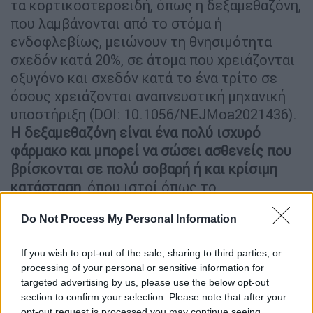
τα κορτικοστεροειδή, όπως η δεξαμεθαζόνη,
που λαμβάνονται από το στόμα ή
ενδοφλεβίως, μειώνουν τη θνησιμότητα
σχεδόν κατά 20%, σε άτομα που χρειάζονται
οξυγόνο και σχεδόν κατά το ένα τρίτο σε
όσους χρειάζονται αναπνευστική μηχανική
υποστήριξη (DOI: 10.1056/NEJMoa2021436).
Η δεξαμεθαζόνη είναι ένα πολύ ισχυρό
φάρμακο και μπορεί να σώσει ασθενείς που
βρίσκονται σε πολύ σοβαρή ή και κρίσιμη
κατάσταση
, όπου ιστοί όπως το
καρδιαγγειακό τους σύστημα ή οι πνεύμονες
Do Not Process My Personal Information
μπορεί να είναι πολύ φλεγμονώδεις. Στο
Ηνωμένο Βασίλειο, στα πλαίσια των
If you wish to opt-out of the sale, sharing to third parties, or
μεγάλων μελετών (Recovery trials) θα
processing of your personal or sensitive information for
μελετηθεί και η χρήση μικρότερης δόσης
targeted advertising by us, please use the below opt-out
δεξαμεθαζόνης σε παιδιά. Αναμένουμε
section to confirm your selection. Please note that after your
opt-out request is processed you may continue seeing