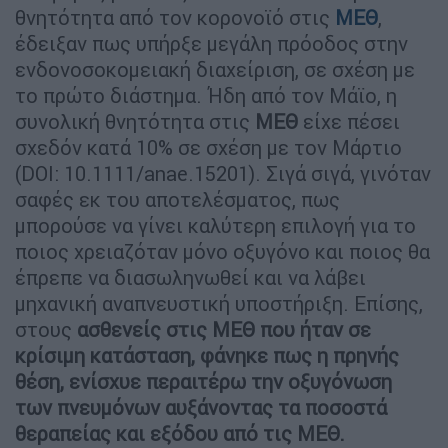
θνητότητα από τον κορονοϊό στις
ΜΕΘ
,
έδειξαν πως υπήρξε μεγάλη πρόοδος στην
ενδονοσοκομειακή διαχείριση, σε σχέση με
το πρώτο διάστημα. Ήδη από τον Μάϊο, η
συνολική θνητότητα στις
ΜΕΘ
είχε πέσει
σχεδόν κατά 10% σε σχέση με τον Μάρτιο
(DOI: 10.1111/anae.15201). Σιγά σιγά, γινόταν
σαφές εκ του αποτελέσματος, πως
μπορούσε να γίνει καλύτερη επιλογή για το
ποιος χρειαζόταν μόνο οξυγόνο και ποιος θα
έπρεπε να διασωληνωθεί και να λάβει
μηχανική αναπνευστική υποστήριξη. Επίσης,
στους
ασθενείς στις ΜΕΘ που ήταν σε
κρίσιμη κατάσταση, φάνηκε πως η πρηνής
θέση, ενίσχυε περαιτέρω την οξυγόνωση
των πνευμόνων αυξάνοντας τα ποσοστά
θεραπείας και εξόδου από τις ΜΕΘ.