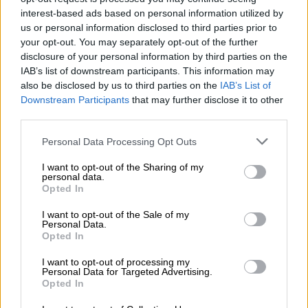
λοιπόν αποτελέσματα για τη δεξαμεθαζόνη
interest-based ads based on personal information utilized by
από περισσότερες συγκριτικές μελέτες.
us or personal information disclosed to third parties prior to
your opt-out. You may separately opt-out of the further
Ταυτόχρονα, για τη διαχείριση των ασθενών
disclosure of your personal information by third parties on the
έχουμε και τη χρήση της ρεμδεσιβίρης, που
IAB’s list of downstream participants. This information may
δεν συμβάλει στη μείωση της θνησιμότητας
also be disclosed by us to third parties on the
IAB’s List of
των νοσηλευόμενων ασθενών, αλλά
δείχνει
Downstream Participants
that may further disclose it to other
third parties.
μέτρια μείωση της παραμονής στο
νοσοκομείο
. Αυτό, είναι επίσης σημαντικό,
Please note that this website/app uses one or more Google
Personal Data Processing Opt Outs
δεδομένου πως η αποφόρτιση των κλινών
services and may gather and store information including but
not limited to your visit or usage behaviour. You may click to
I want to opt-out of the Sharing of my
των νοσοκομείων επίσης συμβάλει στην
personal data.
grant or deny consent to Google and its third-party tags to
καλύτερη διαχείριση της πανδημίας.
Opted In
use your data for below specified purposes in below Google
consent section.
I want to opt-out of the Sale of my
Αλλά, έχουμε πλέον και νεότερα για την
Personal Data.
κατηγορία των θεραπευτικών, που
Opted In
ονομάζονται μονοκλωνικά αντισώματα και
I want to opt-out of processing my
διέρχονται κλινικές δοκιμές και για
Personal Data for Targeted Advertising.
Opted In
πρόληψη και για θεραπεία. Η χρήση των