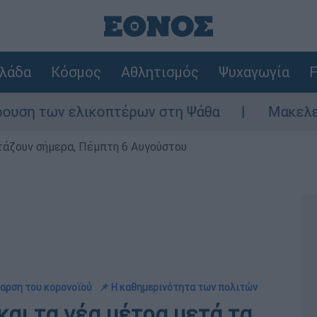
λάδα
Κόσμος
Αθλητισμός
Ψυχαγωγία
F
ελικοπτέρων στη Ψάθα
Μακελειό στη Βόρε
ρτάζουν σήμερα, Πέμπτη 6 Αυγούστου
ξαρση του κορονοϊού
📌 Η καθημερινότητα των πολιτών
και τα νέα μέτρα μετά τα