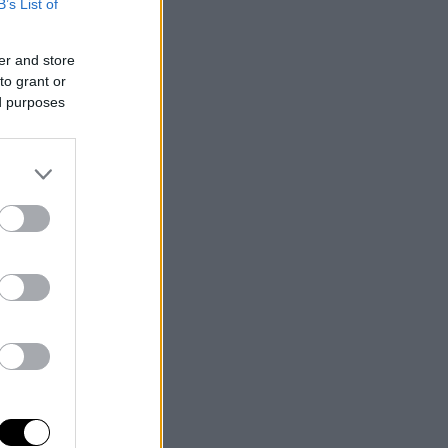
B’s List of
er and store
to grant or
ed purposes