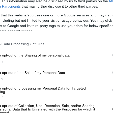
ς όταν
κυκλοφορούν στους δρόμους,
. This information may also be disclosed by us to third parties on the
IA
Participants
that may further disclose it to other third parties.
ανοικτά.
 that this website/app uses one or more Google services and may gath
including but not limited to your visit or usage behaviour. You may click 
 to Google and its third-party tags to use your data for below specifi
ogle consent section.
l Data Processing Opt Outs
o opt-out of the Sharing of my personal data.
In
o opt-out of the Sale of my Personal Data.
In
to opt-out of processing my Personal Data for Targeted
ing.
In
o opt-out of Collection, Use, Retention, Sale, and/or Sharing
ersonal Data that Is Unrelated with the Purposes for which it
lected.