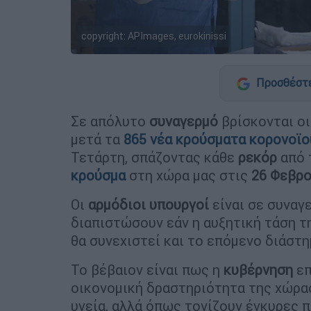
copyright: APImages, eurokinissi
Προσθέστε
Σε απόλυτο
συναγερμό
βρίσκονται οι
μετά τα
865 νέα κρούσματα
κορονοϊο
Τετάρτη, σπάζοντας κάθε
ρεκόρ
από 
κρούσμα
στη χώρα μας στις
26 Φεβρο
Οι
αρμόδιοι υπουργοί
είναι σε συναγ
διαπιστώσουν εάν η αυξητική τάση τ
θα συνεχιστεί και το επόμενο διάστη
Το βέβαιον είναι πως η
κυβέρνηση
επ
οικονομική δραστηριότητα της χώρα
υγεία, αλλά όπως τονίζουν έγκυρες 