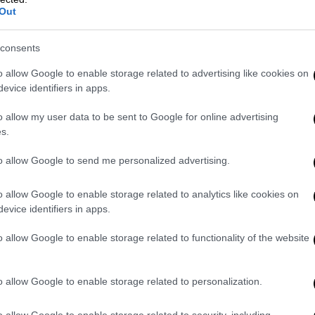
Out
ε «κόκκινο» συναγερμό Γιάννενα,
consents
ε «κόκκινο» συναγερμό Γιάννενα,
o allow Google to enable storage related to advertising like cookies on
evice identifiers in apps.
οποιούν τα κυβερνητικά στελέχη, τονίζουν
o allow my user data to be sent to Google for online advertising
ες ημέρες πιθανώς θα αυξηθούν περαιτέρω
s.
ιαφόρων συναθροίσεων που έχουν
. Άλλωστε, η μεταδοτικότητα του
to allow Google to send me personalized advertising.
αι κατά 10 φορές.
Και το ζήτημα είναι μη
ατα ημερησίως
για πολλές συνεχόμενες
o allow Google to enable storage related to analytics like cookies on
evice identifiers in apps.
 ότι η επιδημία έχει ξεφύγει. Εξάλλου,
 το επικίνδυνο «φράγμα» όπου από κει και
o allow Google to enable storage related to functionality of the website
που μέτρα.
ιτών
o allow Google to enable storage related to personalization.
μπει σε
κόκκινο
επίπεδο συναγερμού,
o allow Google to enable storage related to security, including