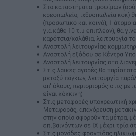
Στα καταστήματα τροφίμων (σούπ
κρεοπωλεία, ιχθυοπωλεία κοκ) θ
(προσωπικό και κοινό), 1 άτομο α
για κάθε 10 τ.μ επιπλέον), θα γί
καρότσια/καλάθια, λειτουργία τ
Aναστολή λειτουργίας κομμωτηρ
Αναστολή εξόδου σε Κέντρα Υπο
Αναστολή λειτουργίας στο λιανε
Στις λαϊκές αγορές θα παρίστατ
μεταξύ πάγκων, λειτουργία παρ
απ’ όλους, περιορισμός στις με
είναι κόκκινη)
Στις μεταφορές υποχρεωτική χρ
Μεταφοράς, απαγόρευση μετακι
στην οποία αφορούν τα μέτρα, μέ
επιβαινόντων σε ΙΧ μέχρι τρία ά
Στις μονάδες φροντίδας ηλικιω