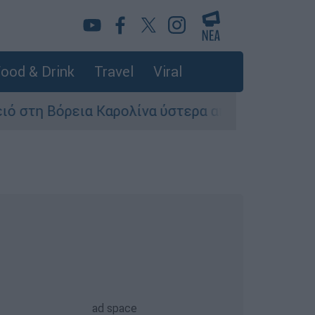
ood & Drink
Travel
Viral
ια Καρολίνα ύστερα από πυροβολισμούς: Νεκροί