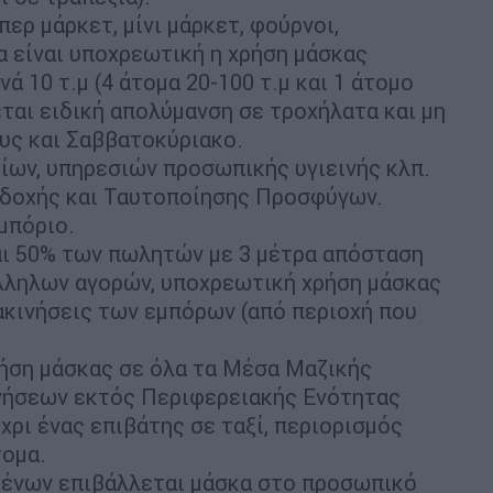
ερ μάρκετ, μίνι μάρκετ, φούρνοι,
α είναι υποχρεωτική η χρήση μάσκας
νά 10 τ.μ (4 άτομα 20-100 τ.μ και 1 άτομο
νεται ειδική απολύμανση σε τροχήλατα και μη
ους και Σαββατοκύριακο.
ίων, υπηρεσιών προσωπικής υγιεινής κλπ.
δοχής και Ταυτοποίησης Προσφύγων.
μπόριο.
αι 50% των πωλητών με 3 μέτρα απόσταση
άλληλων αγορών, υποχρεωτική χρήση μάσκας
τακινήσεις των εμπόρων (από περιοχή που
ήση μάσκας σε όλα τα Μέσα Μαζικής
νήσεων εκτός Περιφερειακής Ενότητας
χρι ένας επιβάτης σε ταξί, περιορισμός
τομα.
μένων επιβάλλεται μάσκα στο προσωπικό