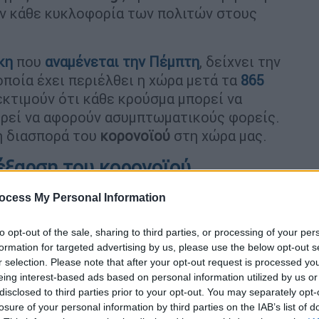
υν κάθε κυκλοφορία των πολιτών στους
κη
που
αναμένεται την Πέμπτη
, δείχνει την
οποία έχει περιέλθει η χώρα μετά τα
865
εκτιμούν ότι κάθε κρούσμα μπορεί να
πορεί να αφορούν ασυμπτωματικούς φορείς.
τη διασπορά του
κορονοϊού
στη χώρα μας.
 έξαρση του κορονοϊού
θημερινότητα των πολιτών θα αλλάξει άρδην
ocess My Personal Information
ίκων των περιοχών που μπήκαν σε
to opt-out of the sale, sharing to third parties, or processing of your per
επικινδυνότητας, όσο και των υπολοίπων,
formation for targeted advertising by us, please use the below opt-out s
hnos.gr
, το ενδεχόμενο της
χρήση
μάσκας
r selection. Please note that after your opt-out request is processed y
ο κοντά.
eing interest-based ads based on personal information utilized by us or
disclosed to third parties prior to your opt-out. You may separately opt-
χειρούσε να το αποφύγει, καθώς είναι
losure of your personal information by third parties on the IAB’s list of