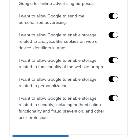
Λάρισα, Βόλος, Σποράδες, τμήμα
Google for online advertising purposes.
Χαλκιδικής (05/02/2021),
I want to allow Google to send me
Καβάλα, Δράμα, τμήμα Κομοτηνής,
personalized advertising.
Θάσος, Ξάνθη, Σέρρες, τμήμα Χαλκιδικής
(26/02/2021).
I want to allow Google to enable storage
related to analytics like cookies on web or
Το έργο της μετάβασης θα προχωρήσει
device identifiers in apps.
σταδιακά, ανά γεωγραφική περιοχή
με στόχο
I want to allow Google to enable storage
να ολοκληρωθεί στο σύνολο της χώρας έως
related to functionality of the website or app.
τα τέλη Σεπτεμβρίου του 2021
και θα
«φέρει» τους τηλεοπτικούς σταθμούς στις
I want to allow Google to enable storage
related to personalization.
τελικές διεθνώς κατοχυρωμένες
συχνότητες εκπομπής, ενώ ταυτόχρονα θα
I want to allow Google to enable storage
αποδεσμεύσει φάσμα για νέες υπηρεσίες
related to security, including authentication
από τα δίκτυα της κινητής τηλεφωνίας (5G),
functionality and fraud prevention, and other
user protection.
όπως αναφέρει η ΕΡΤ σε σχετική
ανακοίνωση.