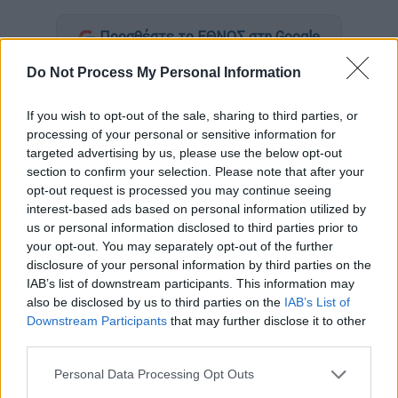
Προσθέστε το ΕΘΝΟΣ στη Google
Do Not Process My Personal Information
Tην
Παρασκευή 6/11/2020
, ξεκινάει από
κοινού και από τους δύο παρόχους επίγειας
If you wish to opt-out of the sale, sharing to third parties, or
ψηφιακής ευρυεκπομπής, την
ΕΡΤ
και την
processing of your personal or sensitive information for
Digea
, η
δεύτερη ψηφιακή μετάβαση
, όπως
targeted advertising by us, please use the below opt-out
section to confirm your selection. Please note that after your
αυτή προβλέπεται από τον ανανεωμένο
opt-out request is processed you may continue seeing
Χάρτη Συχνοτήτων που εκπονήθηκε. Το
interest-based ads based on personal information utilized by
πρώτο στάδιο της μετάβασης θα αρχίσει τις
us or personal information disclosed to third parties prior to
πρωινές ώρες της Παρασκευής 6 Νοεμβρίου
your opt-out. You may separately opt-out of the further
disclosure of your personal information by third parties on the
και θα επηρεάσει τα νησιά του Βορείου
IAB’s list of downstream participants. This information may
Αιγαίου: Λέσβο, Λήμνο, Χίο και Ψαρά.
also be disclosed by us to third parties on the
IAB’s List of
Downstream Participants
that may further disclose it to other
Αυτή η μετάβαση
δεν απαιτεί την αγορά ή
third parties.
προσθήκη οποιουδήποτε νέου
Please note that this website/app uses one or more Google
εξοπλισμού
αλλά μόνον τον
Personal Data Processing Opt Outs
services and may gather and store information including but