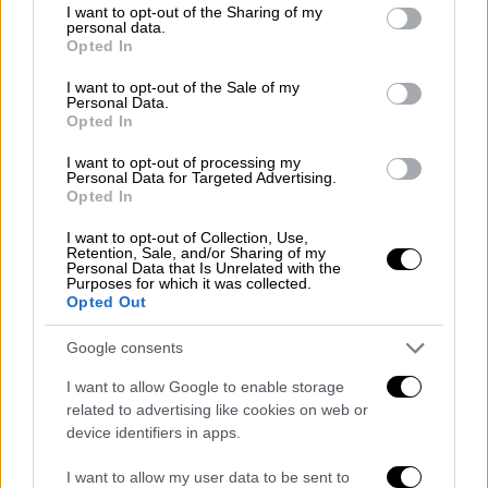
επανασυντονισμό των τηλεοράσεων των
not limited to your visit or usage behaviour. You may click to
I want to opt-out of the Sharing of my
τηλεθεατών στις νέες συχνότητες
personal data.
grant or deny consent to Google and its third-party tags to
Opted In
εκπομπής όλων των καναλιών. Τα επόμενα
use your data for below specified purposes in below Google
consent section.
βήματα της μετάβασης, έως και τον
I want to opt-out of the Sale of my
Personal Data.
Φεβρουάριο του 2021, βάσει των
Opted In
προβλέψεων της νομοθεσίας και του κοινού
I want to opt-out of processing my
χρονοδιαγράμματος των δύο παρόχων, ΕΡΤ &
Personal Data for Targeted Advertising.
Opted In
Digea, θα επηρεάσουν με χρονολογική σειρά
τις εξής περιοχές:
I want to opt-out of Collection, Use,
Retention, Sale, and/or Sharing of my
Personal Data that Is Unrelated with the
Δωδεκάνησα -με εξαίρεση το
Purposes for which it was collected.
Καστελλόριζο-, Ικαρία και Σάμος
Opted Out
(20/11/2020),
Google consents
Κυκλάδες και Καστελλόριζο
(11/12/2020),
I want to allow Google to enable storage
related to advertising like cookies on web or
Αλεξανδρούπολη, Διδυμότειχο,
device identifiers in apps.
Ορεστιάδα, Σουφλί, τμήμα Κομοτηνής
(15/01/2021),
I want to allow my user data to be sent to