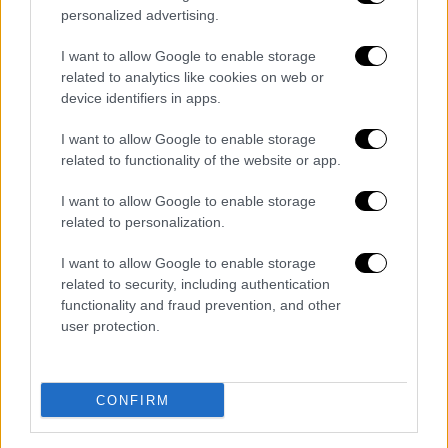
personalized advertising.
I want to allow Google to enable storage
related to analytics like cookies on web or
device identifiers in apps.
I want to allow Google to enable storage
related to functionality of the website or app.
I want to allow Google to enable storage
related to personalization.
σεισμός Σάμος Παπαζάχος
ΑΠΕ-ΜΠΕ
I want to allow Google to enable storage
Τα στοιχεία στον
δορυφορικό χάρτη
related to security, including authentication
functionality and fraud prevention, and other
δείχνουν ότι στο βορειότερο τμήμα της
user protection.
Σάμου (Άγιος Κωσταντίνος - Βουρλιώτες)
υπάρχει μία βύθιση έως 6-7 εκατοστά και μία
υποψία βύθισης στη βορειοανατολική Σάμο
CONFIRM
(Πρασονήσι). Όμως, η Δυτική και
Βορειοδυτικη Σάμος παρουσιάζουν μεγάλες