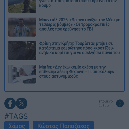
γνωστό τύπο μεταδοτικού καρκίνου στον
κόσμο
Μουντιάλ 2026: «Θα ανατινάξω τον Μέσι με
τέσσερις βόμβες» - Οι τρομοκρατικές
απειλές που ερεύνησε το FBI
Φρίκη στην Κρήτη: Τουρίστας μπήκε σε
κατάστημα και ρώτησε πόσο «κοστίζει»
ανήλικο κορίτσι για να ασελγήσει πάνω του
Marfin: «Δεν έχω καμία σχέση με την
επίθεση» λέει η 46χρονη - Τι αποκάλυψε
στους αστυνομικούς
επόμενο
άρθρο
#TAGS
Σάμος
Κώστας Παπαζάχος