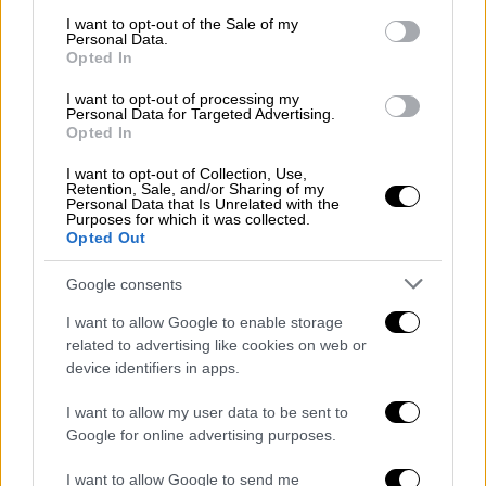
γιατί οι καταγραφές των επιταχύνσεων στο
consent section.
I want to opt-out of the Sale of my
Βαθύ ήταν 25% της επιτάχυνσης βαρύτητας g
Personal Data.
Opted In
-με βάση δεδομένα από το ΙΤΣΑΚ- τιμή
υψηλή, αλλά όχι πολύ υψηλή για έναν σεισμό
I want to opt-out of processing my
Personal Data for Targeted Advertising.
των 7 Ρίχτερ, όπως ο σεισμός που έγινε. Αν
Opted In
το ρήγμα έκλινε προς τη μεριά της Σάμου, θα
I want to opt-out of Collection, Use,
είχαμε ακριβώς αντίστροφη εικόνα, τις πιο
Retention, Sale, and/or Sharing of my
σημαντικές κινήσεις στην Σάμο, με
πολύ
Personal Data that Is Unrelated with the
Purposes for which it was collected.
δυσμενέστερο απολογισμό
. Για τον ίδιο λόγο
Opted Out
και οι
αναμενόμενες σεισμικές κινήσεις των
Google consents
μετασεισμών
, που συνεχίζουν να σπάνε
τμήματα του ρήγματος, αναμένεται να είναι
I want to allow Google to enable storage
ελαφρά μικρότερες από ό,τι θα περίμενε
related to advertising like cookies on web or
device identifiers in apps.
κανείς. Μέσα στην τραγωδία, η γεωμετρία
του ρήγματος δείχνει να απέτρεψε τα πολύ
I want to allow my user data to be sent to
χειρότερα για το νησί».
Google for online advertising purposes.
Η βύθιση και οι ανυψώσεις στη Σάμο
I want to allow Google to send me