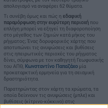
απολογισμό να αναφέρει 62 θύματα.
Τι συνέβη όμως και πώς η
εδαφική
παραμόρφωση στην ευρύτερη περιοχή
που
επλήγη μπορεί να εξηγεί τη διαφοροποίηση
στο μέγεθος των ζημιών κατά μήκος του
ρήγματος; Ένας δορυφορικός χάρτης που
αποτυπώνει τις ανυψώσεις και βυθίσεις
στις ηπειρωτικές περιοχές του ρήγματος
δίνει, σύμφωνα με τον καθηγητή Γεωφυσικής
του ΑΠΘ,
Κωνσταντίνο Παπαζάχο
μία
προκαταρκτική ερμηνεία για τη σεισμική
δραστηριότητα.
Παρατηρώντας στον χάρτη τα χρώματα, τα
οποία δείχνουν τις ανυψώσεις (μπλε) και
βυθίσεις (κίτρινο-κόκκινο) στις
ηπειρωτικές περιοχές -στα αποτελέσματα