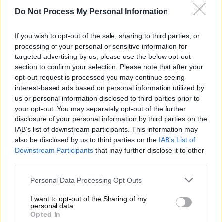
ανάλυσης InSar δεδομένων από το
Do Not Process My Personal Information
συνάδελφο του επ. Καθηγητή του ΑΠΘ
If you wish to opt-out of the sale, sharing to third parties, or
Μιχάλη Φουμέλη
- ο κ. Παπαζάχος εξηγεί πως
processing of your personal or sensitive information for
η Σάμος βρίσκεται στο νότιο κομμάτι του
targeted advertising by us, please use the below opt-out
ρήγματος
, όπου
το έδαφος ανυψώθηκε
section to confirm your selection. Please note that after your
ελαφρά
, βρέθηκε δηλαδή στην «πλάτη» του
opt-out request is processed you may continue seeing
κανονικού ρήγματος, που συνήθως δέχεται
interest-based ads based on personal information utilized by
us or personal information disclosed to third parties prior to
πολύ μικρότερες σεισμικές κινήσεις.
your opt-out. You may separately opt-out of the further
disclosure of your personal information by third parties on the
«Επειδή το ρήγμα έχει κλίση προς τον Βορρά
IAB’s list of downstream participants. This information may
-αυτό δείχνουν και τα επίκεντρα των
also be disclosed by us to third parties on the
IAB’s List of
μετασεισμών - το κομμάτι που βυθίστηκε
Downstream Participants
that may further disclose it to other
βρίσκεται στη
θαλάσσια περιοχή βόρεια της
third parties.
Σάμου
. Εκεί ήταν και το τμήμα που δέχθηκε
Please note that this website/app uses one or more Google
Personal Data Processing Opt Outs
τις πιο ισχυρές σεισμικές κινήσεις», δήλωσε
services and may gather and store information including but
ο κ. Παπαζάχος στο ΑΠΕ-ΜΠΕ και
not limited to your visit or usage behaviour. You may click to
I want to opt-out of the Sharing of my
personal data.
grant or deny consent to Google and its third-party tags to
διευκρίνισε: «Αυτό εξηγεί ενδεχομένως
Opted In
use your data for below specified purposes in below Google