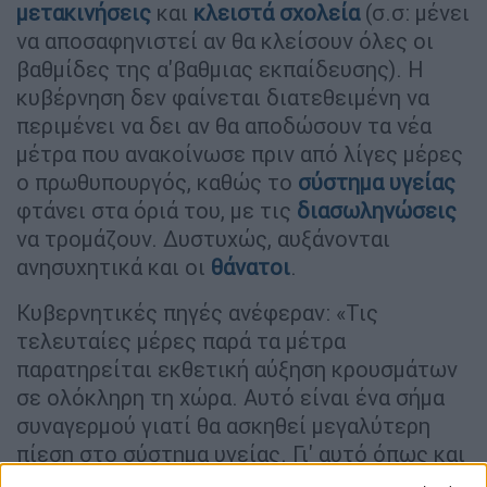
μετακινήσεις
και
κλειστά σχολεία
(σ.σ: μένει
να αποσαφηνιστεί αν θα κλείσουν όλες οι
βαθμίδες της α'βαθμιας εκπαίδευσης). Η
κυβέρνηση δεν φαίνεται διατεθειμένη να
περιμένει να δει αν θα αποδώσουν τα νέα
μέτρα που ανακοίνωσε πριν από λίγες μέρες
ο πρωθυπουργός, καθώς το
σύστημα υγείας
φτάνει στα όριά του, με τις
διασωληνώσεις
να τρομάζουν. Δυστυχώς, αυξάνονται
ανησυχητικά και οι
θάνατοι
.
Κυβερνητικές πηγές ανέφεραν: «Τις
τελευταίες μέρες παρά τα μέτρα
παρατηρείται εκθετική αύξηση κρουσμάτων
σε ολόκληρη τη χώρα. Αυτό είναι ένα σήμα
συναγερμού γιατί θα ασκηθεί μεγαλύτερη
πίεση στο σύστημα υγείας. Γι' αυτό όπως και
στην προηγούμενη φάση πρέπει να ληφθούν