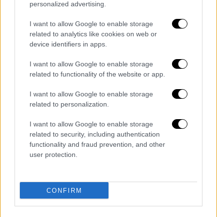
personalized advertising.
I want to allow Google to enable storage
related to analytics like cookies on web or
device identifiers in apps.
I want to allow Google to enable storage
related to functionality of the website or app.
I want to allow Google to enable storage
Εφιαλτικά τα ημερήσια νούμερα
related to personalization.
κρουσμάτων, διασωληνωμένων,
θανάτων
I want to allow Google to enable storage
related to security, including authentication
functionality and fraud prevention, and other
Οι αριθμοί που ανακοίνωσε ο
ΕΟΔΥ
την
user protection.
Τετάρτη, 4 Νοεμβρίου, είναι
εφιαλτικοί:
2.646 κρούσματα, 179
διασωληνωμένοι και 18 θάνατοι
.
CONFIRM
Ανακοινώθηκε, δηλαδή,
ρεκόρ κρουσμάτων
σε όλα τα επίπεδα
. Ετσι, με αυτή τη