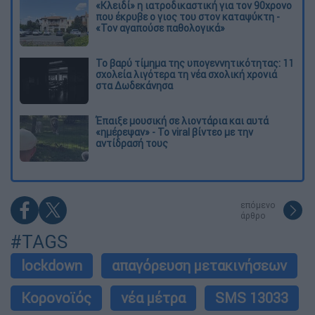
«Κλειδί» η ιατροδικαστική για τον 90χρονο
που έκρυβε ο γιος του στον καταψύκτη -
«Τον αγαπούσε παθολογικά»
Το βαρύ τίμημα της υπογεννητικότητας: 11
σχολεία λιγότερα τη νέα σχολική χρονιά
στα Δωδεκάνησα
Έπαιξε μουσική σε λιοντάρια και αυτά
«ημέρεψαν» - Το viral βίντεο με την
αντίδρασή τους
επόμενο
άρθρο
#TAGS
lockdown
απαγόρευση μετακινήσεων
Κορονοϊός
νέα μέτρα
SMS 13033