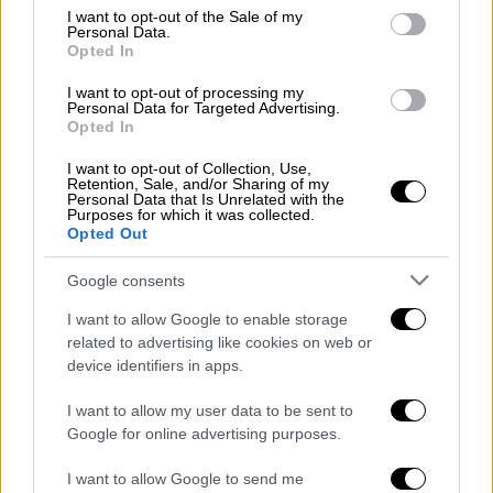
consent section.
I want to opt-out of the Sale of my
Lockdown τριών εβδομάδων
Personal Data.
Opted In
Οι πληροφορίες του
ethnos.gr
, μάλιστα,
I want to opt-out of processing my
αναφέρουν ότι θα έχουμε
lockdown τριών
Personal Data for Targeted Advertising.
εβδομάδων
. Μάλιστα, στο διάστημα της
Opted In
τρίτης εβδομάδας η κυβέρνηση από κοινού
I want to opt-out of Collection, Use,
με τους
λοιμωξιολόγους
θα κάνει εκτίμηση
Retention, Sale, and/or Sharing of my
Personal Data that Is Unrelated with the
της κατάστασης και της πορείας
Purposes for which it was collected.
Opted Out
του
κορονοϊού
στη χώρα μας. Μεταξύ άλλων,
αναμένεται, όπως ισχύει και
Google consents
στη
Θεσσαλονίκη
, να κλείσουν τα
Λύκεια
ενώ
I want to allow Google to enable storage
ο περιορισμός στις μετακινήσεις θα είναι
related to advertising like cookies on web or
παρόμοιος με αυτό που ισχύει ήδη
device identifiers in apps.
σε
Σέρρες
και
Θεσσαλονίκη
.
I want to allow my user data to be sent to
Google for online advertising purposes.
I want to allow Google to send me