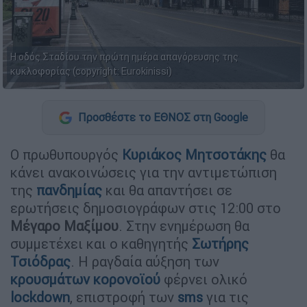
Η οδός Σταδίου την πρώτη ημέρα απαγόρευσης της
κυκλοφορίας (copyright: Eurokinissi)
Προσθέστε το ΕΘΝΟΣ στη Google
Ο πρωθυπουργός
Κυριάκος Μητσοτάκης
θα
κάνει ανακοινώσεις για την αντιμετώπιση
της
πανδημίας
και θα απαντήσει σε
ερωτήσεις δημοσιογράφων στις 12:00 στο
Μέγαρο
Μαξίμου
. Στην ενημέρωση θα
συμμετέχει και ο καθηγητής
Σωτήρης
Τσιόδρας
. Η ραγδαία αύξηση των
κρουσμάτων
κορονοϊού
φέρνει ολικό
lockdown
, επιστροφή των
sms
για τις