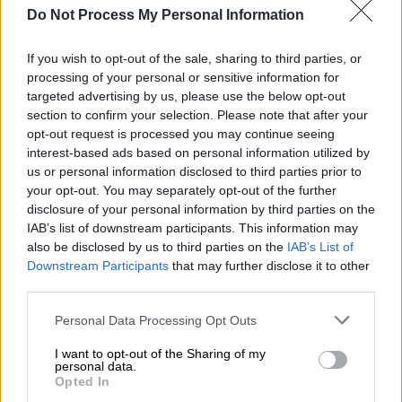
Do Not Process My Personal Information
όποια μέτρα χρειάζονται για να ανακοπεί η
πανδημία. Δεν μπορούμε να περιμένουμε
If you wish to opt-out of the sale, sharing to third parties, or
όταν βλέπουμε το πρόβλημα να έρχεται. Η
processing of your personal or sensitive information for
κατάσταση εκτιμάται καθημερινά. Τα μέτρα
targeted advertising by us, please use the below opt-out
μελετώνται και θα ανακοινωθούν από τον
section to confirm your selection. Please note that after your
πρωθυπουργό ύστερα από τις εισηγήσεις
opt-out request is processed you may continue seeing
interest-based ads based on personal information utilized by
των ειδικών».
us or personal information disclosed to third parties prior to
your opt-out. You may separately opt-out of the further
Σύμφωνα με τις πληροφορίες
disclosure of your personal information by third parties on the
του
ethnos.gr,
το lockdown που θα
IAB’s list of downstream participants. This information may
ανακοινώσει ο Κυριάκος Μητσοτάκης θα
also be disclosed by us to third parties on the
IAB’s List of
έχει
άμεση ισχύ
, καθώς σύμφωνα με τις ίδιες
Downstream Participants
that may further disclose it to other
third parties.
πληροφορίες,
δεν θέλει η κυβέρνηση να
αφήσει να περάσει το Σαββατοκύριακο
,
Please note that this website/app uses one or more Google
Personal Data Processing Opt Outs
επιτρέποντας τις μετακινήσεις εκτός νομού,
services and may gather and store information including but
not limited to your visit or usage behaviour. You may click to
I want to opt-out of the Sharing of my
κάτι που θα συνεπάγεται και την εξάπλωση
personal data.
grant or deny consent to Google and its third-party tags to
του
κορονοϊού
.
Opted In
use your data for below specified purposes in below Google