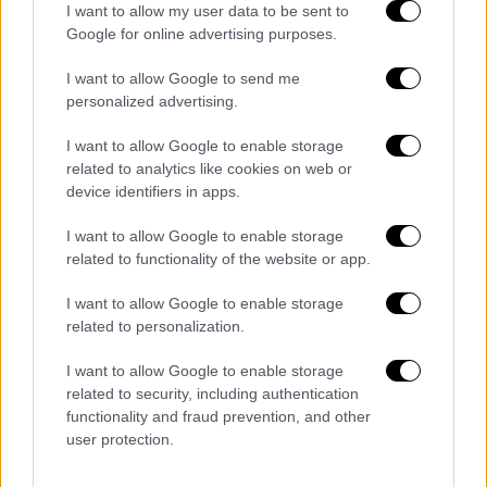
παρουσιαστές εκπομπών και τους
I want to allow my user data to be sent to
προσκεκλημένους που βρίσκονται στο
Google for online advertising purposes.
στούντιο.
Το κυνήγι και το ψάρεμα δεν
I want to allow Google to send me
επιτρέπονται
, πόσω μάλλον που η Επιτροπή
personalized advertising.
των Επιδημιολόγων ομόφωνα απέρριψε το
σχετικό αίτημα, βασισμένη τόσο σε
I want to allow Google to enable storage
επιδημιολογικά αλλά και σε κριτήρια
related to analytics like cookies on web or
device identifiers in apps.
αποφυγής περιττών μετακινήσεων.
I want to allow Google to enable storage
related to functionality of the website or app.
I want to allow Google to enable storage
related to personalization.
I want to allow Google to enable storage
related to security, including authentication
functionality and fraud prevention, and other
user protection.