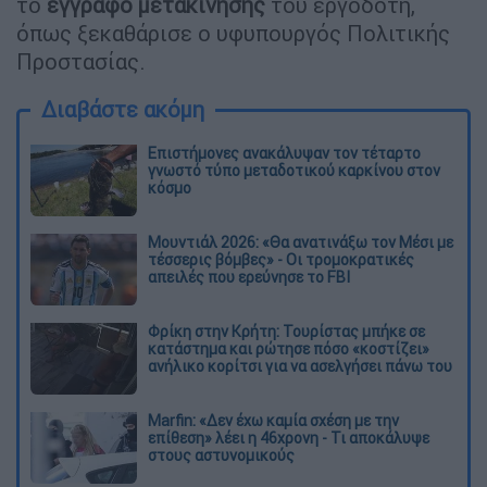
το
έγγραφο μετακίνησης
του εργοδότη,
όπως ξεκαθάρισε ο υφυπουργός Πολιτικής
Προστασίας.
Διαβάστε ακόμη
Επιστήμονες ανακάλυψαν τον τέταρτο
γνωστό τύπο μεταδοτικού καρκίνου στον
κόσμο
Μουντιάλ 2026: «Θα ανατινάξω τον Μέσι με
τέσσερις βόμβες» - Οι τρομοκρατικές
απειλές που ερεύνησε το FBI
Φρίκη στην Κρήτη: Τουρίστας μπήκε σε
κατάστημα και ρώτησε πόσο «κοστίζει»
ανήλικο κορίτσι για να ασελγήσει πάνω του
Marfin: «Δεν έχω καμία σχέση με την
επίθεση» λέει η 46χρονη - Τι αποκάλυψε
στους αστυνομικούς