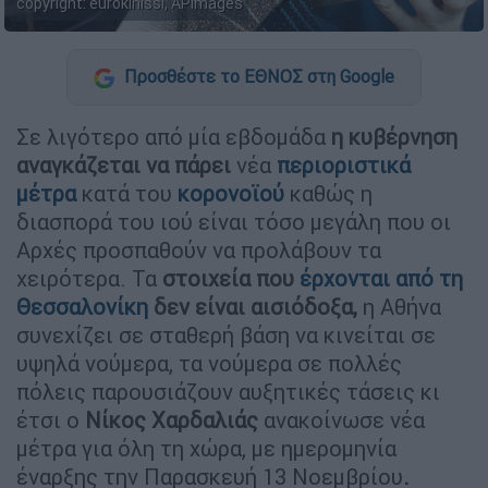
copyright: eurokinissi, APimages
Προσθέστε το ΕΘΝΟΣ στη Google
Σε λιγότερο από μία εβδομάδα
η κυβέρνηση
αναγκάζεται να πάρει
νέα
περιοριστικά
μέτρα
κατά του
κορονοϊού
καθώς
η
διασπορά του ιού είναι τόσο μεγάλη που οι
Αρχές προσπαθούν να προλάβουν τα
χειρότερα. Τα
στοιχεία που
έρχονται από τη
Θεσσαλονίκη
δεν είναι αισιόδοξα,
η Αθήνα
συνεχίζει σε σταθερή βάση να κινείται σε
υψηλά νούμερα, τα νούμερα σε πολλές
πόλεις παρουσιάζουν αυξητικές τάσεις κι
έτσι ο
Νίκος Χαρδαλιάς
ανακοίνωσε νέα
μέτρα για όλη τη χώρα, με ημερομηνία
έναρξης την Παρασκευή 13 Νοεμβρίου
.