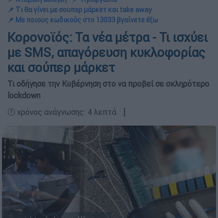
📌 Tι θα γίνει με σουπερ μάρκετ και take away
📌 Με ποιους κωδικούς στο 13033 βγαίνετε έξω
Κορονοϊός: Τα νέα μέτρα - Τι ισχύει
με SMS, απαγόρευση κυκλοφορίας
και σούπερ μάρκετ
Τι οδήγησε την Κυβέρνηση στο να προβεί σε σκληρότερο
lockdown
🕛 χρόνος ανάγνωσης: 4 λεπτά ┋