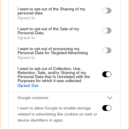
services and may gather and store information including but
Νοεμβρίου
να διαθέτει ανά πάσα στιγμή
not limited to your visit or usage behaviour. You may click to
I want to opt-out of the Sharing of my
έκθεση που να τεκμηριώνει τη λειτουργία με
personal data.
grant or deny consent to Google and its third-party tags to
Opted In
το απολύτως αναγκαίο προσωπικό και τους
use your data for below specified purposes in below Google
εργαζόμενους που έχουν τεθεί σε καθεστώς
consent section.
I want to opt-out of the Sale of my
Personal Data.
τηλεργασίας. Οι έλεγχοι για την εφαρμογή
Opted In
της τηλεργασίας και των υπολοίπων μέτρων
I want to opt-out of processing my
προστασίας στους χώρους εργασίας ήδη
Personal Data for Targeted Advertising.
έχουν ενταθεί σημαντικά από μικτά κλιμάκια
Opted In
του Σώματος Επιθεώρησης Εργασίας και της
I want to opt-out of Collection, Use,
Εθνικής Αρχής Διαφάνειας και θα
Retention, Sale, and/or Sharing of my
Personal Data that Is Unrelated with the
συνεχιστούν με αμείωτους ρυθμούς το
Purposes for which it was collected.
Opted Out
επόμενο διάστημα.
Google consents
Μάλιστα έγινε και σύσταση στους
τηλεοπτικούς σταθμούς να προσαρμοστούν
I want to allow Google to enable storage
στα συγκεκριμένα κριτήρια, μειώνοντας
related to advertising like cookies on web or
device identifiers in apps.
στον απολύτως απαραίτητο αριθμό τους