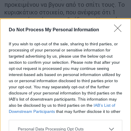
προκειμένου να βγουν από το σπίτι τους. Το
κυριακάτικο στοιχείο, που ανέφερε ότι 1
εκατομμύριο άτομα το βράδυ της Κυριακής
ήθελαν να γυμναστούν, ήταν μάλλον αρκετό
Do Not Process My Personal Information
ώστε να αλλάξουν τα δεδομένα. Ετσι σε ό,τι
αφορά την
ατομική άθληση
διευκρινίστηκε
If you wish to opt-out of the sale, sharing to third parties, or
ότι
αφορά την άθληση/προπόνηση στο
processing of your personal or sensitive information for
targeted advertising by us, please use the below opt-out
πλαίσιο των αθλητικών σωματείων αλλά
section to confirm your selection. Please note that after your
αυστηρά και μόνο στην ατομική άθληση σε
opt-out request is processed you may continue seeing
συνθέσεις έως 3 άτομα
και με
ισχυρή
interest-based ads based on personal information utilized by
σύσταση αυτή να πραγματοποιείται κατά
us or personal information disclosed to third parties prior to
your opt-out. You may separately opt-out of the further
προτίμηση κοντά στην οικία των πολιτών.
disclosure of your personal information by third parties on the
Τηλεργασία
IAB’s list of downstream participants. This information may
also be disclosed by us to third parties on the
IAB’s List of
Downstream Participants
that may further disclose it to other
Σε ό,τι αφορά την
τηλεργασία
κάθε
third parties.
οργανισμός του δημόσιου και ιδιωτικού
τομέα υποχρεούται
από την Παρασκευή 13
Please note that this website/app uses one or more Google
Personal Data Processing Opt Outs