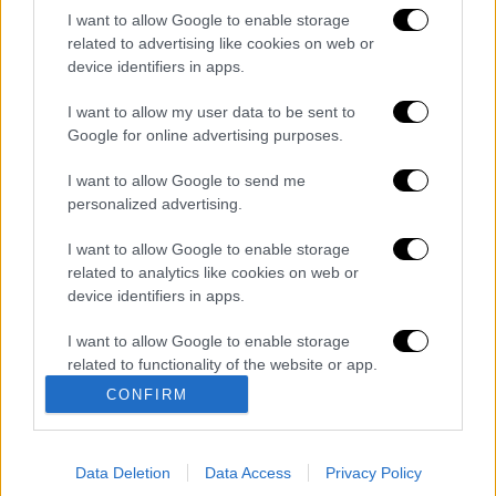
I want to allow Google to enable storage
related to advertising like cookies on web or
device identifiers in apps.
κλήρωση Τζοκερ
opap.gr
I want to allow my user data to be sent to
Διαβάστε ακόμη
Google for online advertising purposes.
Kadebostany στο ethnos.gr: «Κάποτε
I want to allow Google to send me
πίστευα ότι το να είσαι outsider ήταν
personalized advertising.
αδυναμία, τώρα το βλέπω ως δύναμη»
I want to allow Google to enable storage
«Χωρίς σκηνές και κουβέρτες σε ακραίες
related to analytics like cookies on web or
θερμοκρασίες»: Σε δραματικές συνθήκες
device identifiers in apps.
χιλιάδες μετανάστες στη Θέουτα
I want to allow Google to enable storage
«Δεν υπήρχε οικονομικό κίνητρο» λέει ο
related to functionality of the website or app.
δικηγόρος του 55χρονου που είχε τον νεκρό
του πατέρα σε καταψύκτη στον Μυστρά
CONFIRM
I want to allow Google to enable storage
related to personalization.
Αμερικανική πετρελαϊκή που συνδέεται με
τον Τραμπ ετοιμάζεται να κάνει
Data Deletion
Data Access
Privacy Policy
I want to allow Google to enable storage
γεωτρήσεις στη Γροιλανδία... χωρίς άδεια