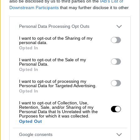
also be disclosed by us to third parties on the
IAB’s List of
Downstream Participants
that may further disclose it to other
Ολοκληρώθηκε η
κλήρωση Τζόκερ
της
third parties.
Κυριακής
15 Νοεμβρίου 2020
, με
αριθμό
2207
και οι τυχεροί αριθμοί είναι οι
Please note that this website/app uses one or more Google
Personal Data Processing Opt Outs
services and may gather and store information including but
εξής: 23, 26, 32, 19, 42 και
Τζόκερ
ο αριθμός
not limited to your visit or usage behaviour. You may click to
I want to opt-out of the Sharing of my
10.
personal data.
grant or deny consent to Google and its third-party tags to
Opted In
use your data for below specified purposes in below Google
consent section.
I want to opt-out of the Sale of my
Personal Data.
Opted In
I want to opt-out of processing my
Personal Data for Targeted Advertising.
Opted In
I want to opt-out of Collection, Use,
Retention, Sale, and/or Sharing of my
Personal Data that Is Unrelated with the
Purposes for which it was collected.
Opted Out
Google consents