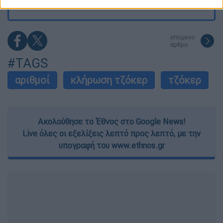
related to security, including authentication
functionality and fraud prevention, and other
user protection.
επόμενο
άρθρο
#TAGS
αριθμοί
κλήρωση τζόκερ
τζόκερ
Ακολούθησε το Έθνος στο Google News!
Live όλες οι εξελίξεις λεπτό προς λεπτό, με την
υπογραφή του www.ethnos.gr