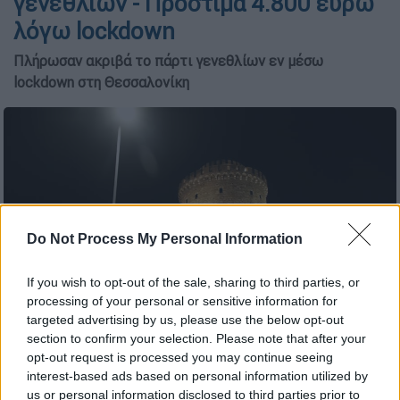
γενεθλίων - Πρόστιμα 4.800 ευρώ
λόγω lockdown
Πλήρωσαν ακριβά το πάρτι γενεθλίων εν μέσω
lockdown στη Θεσσαλονίκη
Do Not Process My Personal Information
If you wish to opt-out of the sale, sharing to third parties, or
processing of your personal or sensitive information for
targeted advertising by us, please use the below opt-out
section to confirm your selection. Please note that after your
(Copyright: Eurokinissi/MotionTeam/Γιώργος Κωνσταντινίδης)
opt-out request is processed you may continue seeing
interest-based ads based on personal information utilized by
us or personal information disclosed to third parties prior to