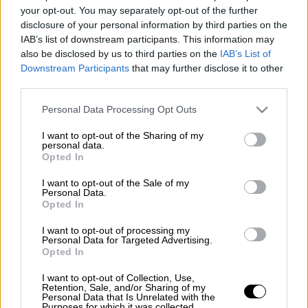
Προσθέστε το ΕΘΝΟΣ στη Google
your opt-out. You may separately opt-out of the further
disclosure of your personal information by third parties on the
IAB’s list of downstream participants. This information may
Ακριβά πλήρωσαν το
πάρτι γενεθλίων
που
also be disclosed by us to third parties on the
IAB’s List of
έκαναν, αψηφώντας το
lockdown
λόγω
Downstream Participants
that may further disclose it to other
κορονοϊού
, σε διαμέρισμα πολυκατοικίας,
third parties.
στη Λεωφόρο Νίκης, στη
Θεσσαλονίκη
.
Please note that this website/app uses one or more Google
Personal Data Processing Opt Outs
services and may gather and store information including but
Το απόγευμα, το
100
δέχθηκε κλίση για
not limited to your visit or usage behaviour. You may click to
I want to opt-out of the Sharing of my
δυνατή μουσική. Οι αστυνομικοί που
personal data.
grant or deny consent to Google and its third-party tags to
Opted In
έφτασαν στο σημείο, διαπίστωσαν ότι στο
use your data for below specified purposes in below Google
consent section.
διαμέρισμα είχαν
πάρτι γενεθλίων
. Στον
I want to opt-out of the Sale of my
Personal Data.
ιδιοκτήτη του διαμερίσματος επιβλήθηκε
Opted In
πρόστιμο 3.000 ευρώ
και στους
6
I want to opt-out of processing my
καλεσμένους του,
πρόστιμο 300 ευρώ
για
Personal Data for Targeted Advertising.
Opted In
άσκοπη μετακίνηση.
I want to opt-out of Collection, Use,
Βροχή τα
πρόστιμα
για άσκοπη μετακίνηση
Retention, Sale, and/or Sharing of my
Personal Data that Is Unrelated with the
έπεσαν και στην Αθήνα.
Purposes for which it was collected.