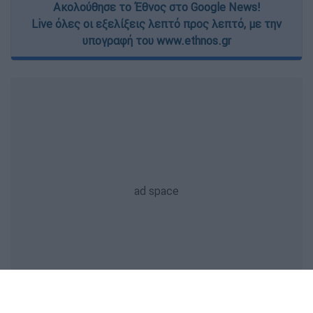
Ακολούθησε το Έθνος στο Google News!
Live όλες οι εξελίξεις λεπτό προς λεπτό, με την
υπογραφή του www.ethnos.gr