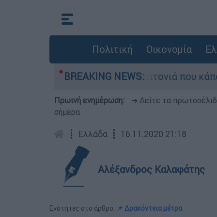
Πολιτική
Οικονομία
Ελ
 τη μεγάλη φωτιά τη γειτονιά που κάποτε τους 
BREAKING NEWS:
Πρωινή ενημέρωση:
➔ Δείτε τα πρωτοσέλι
σήμερα
┋
Ελλάδα
┋
16.11.2020 21:18
Αλέξανδρος Καλαφάτης
Ενότητες στο άρθρο:
📌 Δρακόντεια μέτρα