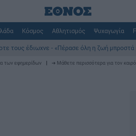
λάδα
Κόσμος
Αθλητισμός
Ψυχαγωγία
F
έδιωχνε - «Πέρασε όλη η ζωή μπροστά μου»
δα των εφημερίδων
|
➔ Μάθετε περισσότερα για τον καιρό