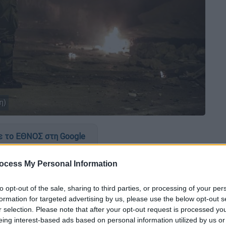
η)
 το ΕΘΝΟΣ στη Google
ς υπηρεσίες με διαταγή της
ΕΛ.ΑΣ
., στο
ocess My Personal Information
ην επέτειο του
Πολυτεχνείου
. Οι
τα
μέτρα αναμένεται τελικά να φτάσουν τους
to opt-out of the sale, sharing to third parties, or processing of your per
formation for targeted advertising by us, please use the below opt-out s
τις
διμοιρίες από αστυνομικούς της
r selection. Please note that after your opt-out request is processed y
ώτιδας.
eing interest-based ads based on personal information utilized by us or