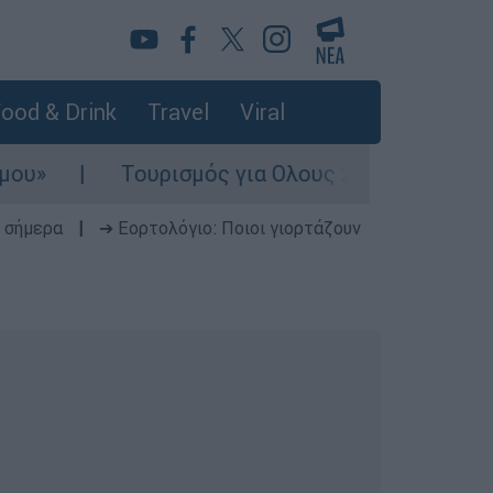
ood & Drink
Travel
Viral
Τουρισμός για Ολους 2026-2027: Τα SOS για ν
 σήμερα
|
➔ Εορτολόγιο: Ποιοι γιορτάζουν