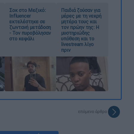
Σοκ στο Μεξικό:
Παιδιά ζούσαν για
Influencer
μέρες με τη νεκρή
εκτελέστηκε σε
μητέρα τους και
ζωντανή μετάδοση
τον πρώην της: Η
- Τον πυροβόλησαν
μυστηριώδης
στο κεφάλι
υπόθεση και το
livestream λίγο
πριν
επόμενο άρθρο