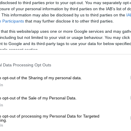
disclosed to third parties prior to your opt-out. You may separately opt-
λόγο για κινητοποίηση που είναι
losure of your personal information by third parties on the IAB’s list of
ν δεν υπήρχε
lockdown
και
απαγόρευση
. This information may also be disclosed by us to third parties on the
IA
ν Υπαλλήλων Βορειοανατολικής Αττικής
Participants
that may further disclose it to other third parties.
στο πλαίσιο της 47ης Επετείου του
 that this website/app uses one or more Google services and may gath
ιήσεις αστυνομικών δυνάμεων που είναι
including but not limited to your visit or usage behaviour. You may click 
 to Google and its third-party tags to use your data for below specifi
ogle consent section.
ς δε, όπως η δική μας, η αύξηση δυνάμεων
θώς η β΄ φάση της πανδημίας βρίσκεται σε
l Data Processing Opt Outs
ένα μέτρα, κάθετα. Είναι, λοιπόν, απορίας
o opt-out of the Sharing of my personal data.
 ερώτημα: Υπάρχει ή όχι απαγόρευση και
In
ις θα διατεθούν, έστω και
ώπιση ενδεχόμενων έκτακτων περιστατικών
o opt-out of the Sale of my Personal Data.
In
α επιφυλακή στις αστυνομικές υπηρεσίες
to opt-out of processing my Personal Data for Targeted
ing.
ήλων Αθηνών, η οποία θέτει θέμα κινδύνου
In
ης ΕΛ.ΑΣ.
: «Απαιτούμε άμεσα την