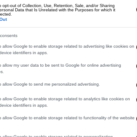
o opt-out of Collection, Use, Retention, Sale, and/or Sharing
κής ώστε να συμβαδίζει με τα υγειονομικά
ersonal Data that Is Unrelated with the Purposes for which it
ρα που έχουν ήδη διαταχθεί καλύπτουν με
lected.
Out
ες, ειδάλλως δηλώνουμε ότι θα προβούμε
ργειες κατά παντός υπευθύνου για την μη
consents
.Α., για την αποφυγή διασποράς του
ασφάλιση της υγείας τόσο των αστυνομικών
o allow Google to enable storage related to advertising like cookies on
evice identifiers in apps.
των πολιτών».
o allow my user data to be sent to Google for online advertising
s.
ς πρωτεύουσας θα εκτελέσουν υπηρεσία
to allow Google to send me personalized advertising.
ό το σύνολο των υπηρεσιών της ΕΛ.ΑΣΑργά
 ότι ο αρχηγός της ΕΛ.ΑΣ., Μιχάλης
o allow Google to enable storage related to analytics like cookies on
ς ημέρες τις πορείες και τις
evice identifiers in apps.
βρίου).
Μάλιστα, απαγορεύονται οι
o allow Google to enable storage related to functionality of the website
μων, ενώ προβλέπονται πρόστιμα ύψους
3.000 ευρώ στα φυσικά πρόσωπα, τα οποία
o allow Google to enable storage related to personalization.