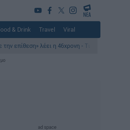
ood & Drink
Travel
Viral
 επίθεση» λέει η 46χρονη - Τι αποκάλυψε στους 
σμο