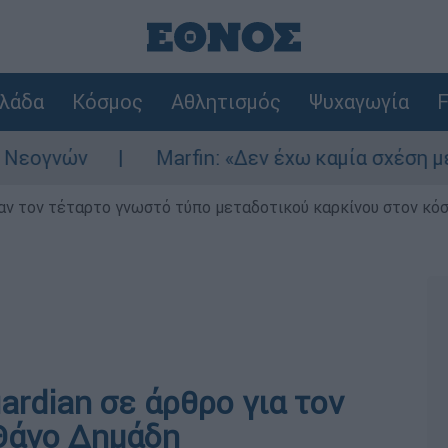
λάδα
Κόσμος
Αθλητισμός
Ψυχαγωγία
F
γνών
Marfin: «Δεν έχω καμία σχέση με την
ν τον τέταρτο γνωστό τύπο μεταδοτικού καρκίνου στον κό
rdian σε άρθρο για τον
Θάνο Δημάδη