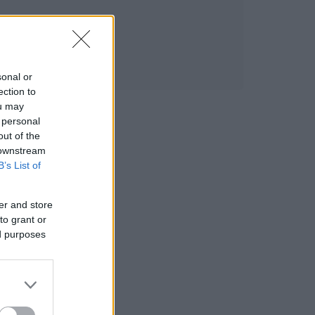
sonal or
ection to
ou may
 personal
out of the
 downstream
B’s List of
er and store
to grant or
ed purposes