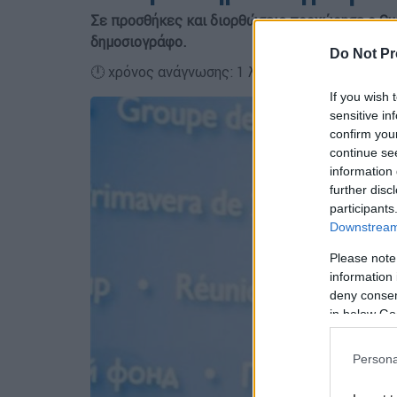
Σε προσθήκες και διορθώσεις προχώρησε ο Gu
δημοσιογράφο.
Do Not Pr
🕛 χρόνος ανάγνωσης: 1 λεπτό ┋
If you wish 
sensitive in
confirm you
continue se
information 
further disc
participants
Downstream 
Please note
information 
deny consent
in below Go
Persona