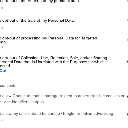
o opt-out of the Sharing of my personal data.
In
o opt-out of the Sale of my Personal Data.
 το ΕΘΝΟΣ στη Google
In
 που δημοσίευσε στις 21 Νοεμβρίου 2019
to opt-out of processing my Personal Data for Targeted
ing.
άφο Θάνο Δημάδη, προχώρησε η
In
την υπάρχουσα δημοσίευση, στο ίδιο
o opt-out of Collection, Use, Retention, Sale, and/or Sharing
ν από έναν χρόνο, ο Guardian φιλοξενεί
ersonal Data that Is Unrelated with the Purposes for which it
lected.
υ Διοικητικού Συμβουλίου της Ένωσης
Out
φωνα με την οποία όλα τα προνόμια προς
 και της Bayer που προσέφερε ο Θάνος
consents
μέλη του Διοικητικού Συμβουλίου του
o allow Google to enable storage related to advertising like cookies on
ίο ο Θάνος Δημάδης εργαζόταν.
evice identifiers in apps.
ardian προέβη στη διαγραφή των αρχικών
o allow my user data to be sent to Google for online advertising
 είχε προβεί σε διαγραφή e-mails από το
s.
λληλογραφίας που διατηρούσε όσο