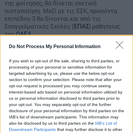
της φοίτησης, θα δίνεται σχετική
πιστοποίηση. Μαζί με τις ΕΣΚ, προσόντα
επιπέδου 3 θα δίνονται και από τις
Επαγγελματικές Σχολές (
ΕΠΑΣ
) μαθητείας
του
ΟΑΕΔ
.
Στο επίπεδο 4, εντάσσονται τα
Do Not Process My Personal Information
Επαγγελματικά Λύκεια (ΕΠΑΛ) και τα
πρότυπα ΕΠΑΛ, καθώς επίσης και τα Λύκεια
If you wish to opt-out of the sale, sharing to third parties, or
processing of your personal or sensitive information for
των Ενιαίων Ειδικών Επαγγελματικών
targeted advertising by us, please use the below opt-out
Γυμνασίων Λυκείων (ΕΝ.Ε.Ε.ΓΥ-Λ.). Στα
section to confirm your selection. Please note that after your
πρότυπα ΕΠΑΛ, τα οποία θα ιδρυθούν, θα
opt-out request is processed you may continue seeing
εισάγονται απόφοιτοι γυμνασίου με βάση
interest-based ads based on personal information utilized by
us or personal information disclosed to third parties prior to
τον βαθμό απολυτηρίου τους.
your opt-out. You may separately opt-out of the further
disclosure of your personal information by third parties on the
Προσόντα επιπέδου 5 θα προσφέρουν τα
IAB’s list of downstream participants. This information may
Ινστιτούτα Επαγγελματικής Κατάρτισης
also be disclosed by us to third parties on the
IAB’s List of
(Ι.Ε.Κ.) και το Μεταλυκειακό Έτος - Τάξη
Downstream Participants
that may further disclose it to other