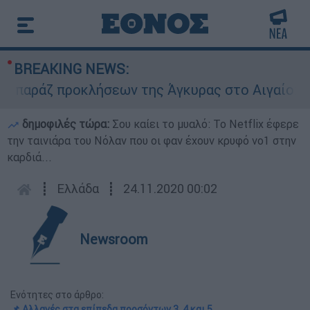
BREAKING NEWS:
άζ προκλήσεων της Άγκυρας στο Αιγαίο: Εικονι
δημοφιλές τώρα:
Σου καίει το μυαλό: Το Netflix έφερε
την ταινιάρα του Νόλαν που οι φαν έχουν κρυφό νο1 στην
καρδιά...
┋
Ελλάδα
┋
24.11.2020 00:02
Newsroom
Ενότητες στο άρθρο:
📌 Αλλαγές στα επίπεδα προσόντων 3, 4 και 5