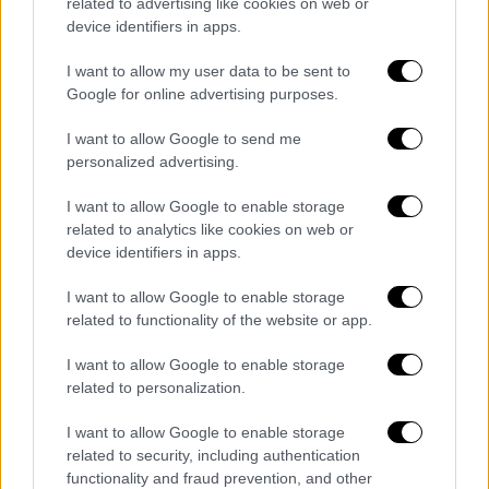
related to advertising like cookies on web or
Κατάρτισης (Ε.Σ.Ε.Ε.Κ.), το οποίο
device identifiers in apps.
καθιερώνεται με το νομοσχέδιο του
I want to allow my user data to be sent to
υπουργείου Παιδείας.
Google for online advertising purposes.
Αναδιάρθρωση της Γενικής
I want to allow Google to send me
Γραμματείας Δια Βίου Μάθησης
personalized advertising.
Ο σχεδιασμός, ο συντονισμός, η εποπτεία και
I want to allow Google to enable storage
η αξιολόγηση των πολιτικών, δράσεων και
related to analytics like cookies on web or
device identifiers in apps.
προγραμμάτων στην Επαγγελματική
Εκπαίδευση και Κατάρτιση και τη Δια Βίου
I want to allow Google to enable storage
Μάθηση θα οργανώνεται πλέον συνεκτικά
related to functionality of the website or app.
στη Γενική Γραμματεία Επαγγελματικής
I want to allow Google to enable storage
Εκπαίδευσης, Κατάρτισης και Διά Βίου
related to personalization.
Μάθησης (Γ.Γ.Ε.Ε.Κ. & Δ.Β.Μ.). Όσο για τις
δομές παροχής συνεχιζόμενης κατάρτισης
I want to allow Google to enable storage
(Κέντρα Δια Βίου Μάθησης - πρώην ΚΕΚ),
related to security, including authentication
functionality and fraud prevention, and other
θεσμοθετούνται αυστηρότεροι όροι και