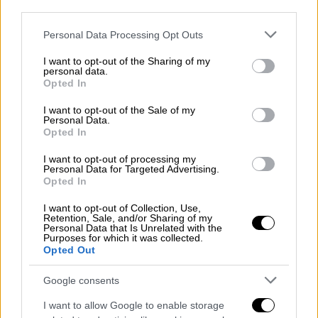
Μαθητείας των ΕΠΑΛ. Το νομοσχέδιο
third parties.
προβλέπει την ίδρυση πειραματικών και
Please note that this website/app uses one or more Google
Personal Data Processing Opt Outs
θεματικών ΙΕΚ, με νέες ειδικότητες, καθώς
services and may gather and store information including but
επίσης και την εκπόνηση νέων οδηγών
not limited to your visit or usage behaviour. You may click to
I want to opt-out of the Sharing of my
personal data.
grant or deny consent to Google and its third-party tags to
κατάρτισης. Όσο για το μεταλυκειακό έτος -
Opted In
use your data for below specified purposes in below Google
τάξη μαθητείας, δίνεται έμφαση στην
consent section.
I want to opt-out of the Sale of my
πρόβλεψη κανόνων στη μάθηση στον χώρο
Personal Data.
Opted In
εργασίας και στην πιστοποίηση των
αποφοίτων. Το νομοσχέδιο προτείνει
I want to opt-out of processing my
Personal Data for Targeted Advertising.
κοινούς κανόνες και κοινή πιστοποίηση με
Opted In
τα ΙΕΚ και δυνατότητα δεύτερης
ειδικότητας επιπέδου 5. Προβλέπονται
I want to opt-out of Collection, Use,
Retention, Sale, and/or Sharing of my
επίσης αγγλόφωνα τμήματα, γραφεία
Personal Data that Is Unrelated with the
Purposes for which it was collected.
σταδιοδρομίας και εξ αποστάσεως
Opted Out
κατάρτιση.
Google consents
Τα παραπάνω εντάσσονται στο Εθνικό
I want to allow Google to enable storage
Σύστημα Επαγγελματικής Εκπαίδευσης και