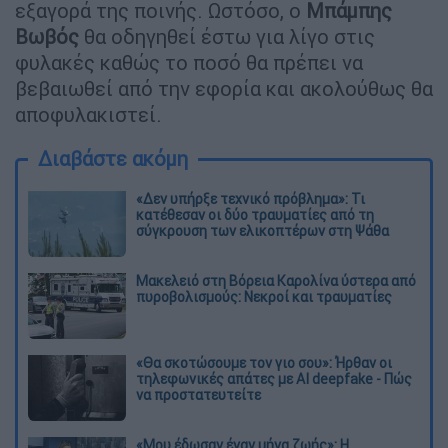
εξαγορά της ποινής. Ωστόσο, ο
Μπάμπης
Βωβός
θα οδηγηθεί έστω για λίγο στις
φυλακές καθώς το ποσό θα πρέπει να
βεβαιωθεί από την εφορία και ακολούθως θα
αποφυλακιστεί.
Διαβάστε ακόμη
«Δεν υπήρξε τεχνικό πρόβλημα»: Τι
κατέθεσαν οι δύο τραυματίες από τη
σύγκρουση των ελικοπτέρων στη Ψάθα
Μακελειό στη Βόρεια Καρολίνα ύστερα από
πυροβολισμούς: Νεκροί και τραυματίες
«Θα σκοτώσουμε τον γιο σου»: Ήρθαν οι
τηλεφωνικές απάτες με AI deepfake - Πώς
να προστατευτείτε
«Μου έδωσαν έναν μήνα ζωής»: Η