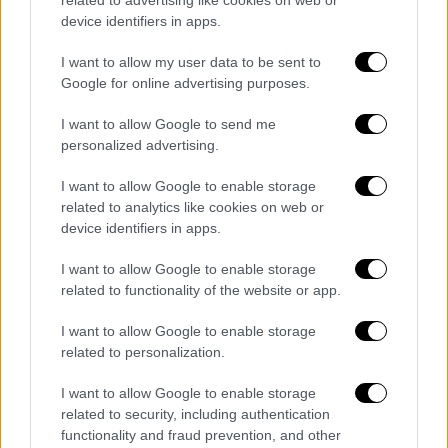
700.000 ευρώ δεν προκάλεσε την παραμικρή
device identifiers in apps.
εντύπωση σε όσους τον γνώριζαν. Δεινός
I want to allow my user data to be sent to
τζογαδόρος ο Άρης Βωβός, λέγεται ότι
Google for online advertising purposes.
έπαιξε σε prive αίθουσα σε καζίνο του Λας
Βέγκας, όπου το ελάχιστο ποντάρισμα ήταν 1
I want to allow Google to send me
personalized advertising.
εκατ. δολάρια. Υπερβολές!
I want to allow Google to enable storage
Όμως, οι υπερβολές, δεν σταματούν εκεί.
related to analytics like cookies on web or
Λέγεται ότι όταν η παρέα του Άρη βρισκόταν
device identifiers in apps.
στη Σαρδηνία, με νοικιασμένη θαλαμηγό, η
οποία έδεσε στο Κάπρι, πληροφορήθηκε
I want to allow Google to enable storage
related to functionality of the website or app.
ότι υπήρχε ένα ξεχωριστό εστιατόριο, του
οποίου τα τραπέζια ήταν μονίμως κρατημένα
I want to allow Google to enable storage
από τον Αρμάνι, τον Καβάλι και
related to personalization.
άλλους διάσημους του διεθνούς jet set, ο
I want to allow Google to enable storage
Αρης χαμογέλασε και τους είπε: «Θα κλείσω
related to security, including authentication
τραπέζι για αύριο». Οταν συνάντησε τον
functionality and fraud prevention, and other