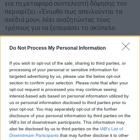
για τη μεταφορά συντελεστή δόμησης τον
περιορίζει: «Ένιωθα πως απειλούνται τα
σχέδιά μου», λέει αναζητώντας τους
τρόπους για να ξεπεράσει το σκόπελο.
Τότε είναι που αρχίζει και ανεβάζει το
όνομά του πάνω στα κτίρια που
Do Not Process My Personal Information
κατασκευάζει, σαν σε μαρκίζα θεάτρου. Η
If you wish to opt-out of the sale, sharing to third parties, or
Λεωφόρος Κηφισίας πλημμυρίζει από
processing of your personal or sensitive information for
γυάλινα κτίρια με το λογότυπο «babis
targeted advertising by us, please use the below opt-out
Vovos» στην οροφή τους.
section to confirm your selection. Please note that after your
opt-out request is processed you may continue seeing
Το 1999 τα κέρδη της εταιρείας
interest-based ads based on personal information utilized by
υπολογίζονται σε περισσότερα από 6,5 δισ
.
us or personal information disclosed to third parties prior to
your opt-out. You may separately opt-out of the further
Τότε είναι η εποχή που ανοίγει η πόρτα της
disclosure of your personal information by third parties on the
«Σοφοκλέους» διάπλατα για την εταιρεία
IAB’s list of downstream participants. This information may
του Βωβού. Από το 1963, ο
Μπάμπης Βωβός
also be disclosed by us to third parties on the
IAB’s List of
είναι νυμφευμένος με την Μαίρη και έχουν
Downstream Participants
that may further disclose it to other