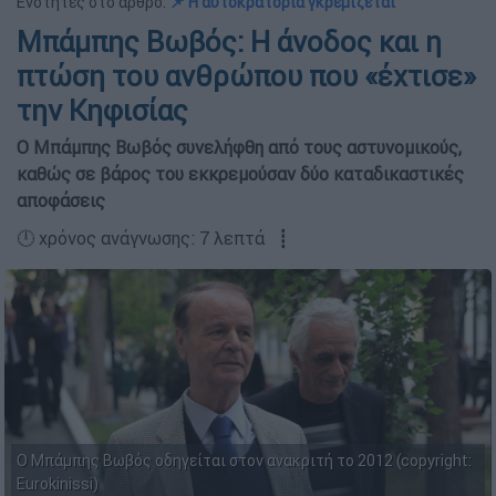
Ενότητες στο άρθρο:
📌 Η αυτοκρατορία γκρεμίζεται
Μπάμπης Βωβός: Η άνοδος και η
πτώση του ανθρώπου που «έχτισε»
την Κηφισίας
Ο Μπάμπης Βωβός συνελήφθη από τους αστυνομικούς,
καθώς σε βάρος του εκκρεμούσαν δύο καταδικαστικές
αποφάσεις
🕛 χρόνος ανάγνωσης: 7 λεπτά ┋
Ο Μπάμπης Βωβός οδηγείται στον ανακριτή το 2012 (copyright:
Eurokinissi)