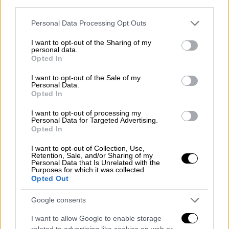
third parties.
αποκτήσει τρία παιδιά: τον Άρη, τη Νάταλι
και την Άντα. Η Ναταλί είναι άνθρωπος
Please note that this website/app uses one or more Google
Personal Data Processing Opt Outs
σεμνός και χαμηλών τόνων, το αντίθετο
services and may gather and store information including but
not limited to your visit or usage behaviour. You may click to
I want to opt-out of the Sharing of my
δηλαδή της Άντας, που συμπεριφέρεται
personal data.
grant or deny consent to Google and its third-party tags to
εκκεντρικά με υπερβολές και ιδιορρυθμίες
Opted In
use your data for below specified purposes in below Google
προσπαθώντας να συγκεντρώσει πάντα πάνω
consent section.
I want to opt-out of the Sale of my
της τα φώτα της δημοσιότητας. Οι κοσμικοί
Personal Data.
Opted In
κύκλοι θυμούνται την
τολμηρή φωτογράφηση της Άντας Βωβού
I want to opt-out of processing my
Personal Data for Targeted Advertising.
στο περιοδικό του Πέτρου Κωστόπουλου
Opted In
«ΚΛΙΚ» που πόζαρε στη μπανιέρα της μόνο με
I want to opt-out of Collection, Use,
τις γόβες.
Retention, Sale, and/or Sharing of my
Personal Data that Is Unrelated with the
Purposes for which it was collected.
Ο γιος του Μπάμπη,
Άρης Βωβός
, είχε
Opted Out
λατρεία στους αγώνες ταχύτητας και
μάλιστα το 1995 πήρε την πρώτη θέση στη
Google consents
γενική κατάταξη του Ράλι Ακρόπολις. Το ότι
I want to allow Google to enable storage
αγόρασε μια
Porsche Carrera GT
αξίας
related to advertising like cookies on web or