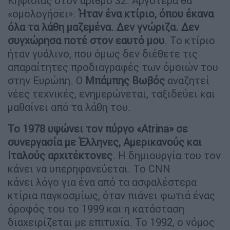
Κηφισίας στον αριθμό 32. Αργότερα θα
«ομολογήσει»:
Ήταν ένα κτίριο, όπου έκανα
όλα τα λάθη μαζεμένα. Δεν γνώριζα. Δεν
συγχώρησα ποτέ στον εαυτό μου
. Το κτίριο
ήταν γυάλινο, που όμως δεν διέθετε τις
απαραίτητες προδιαγραφές των όμοιών του
στην Ευρώπη. Ο
Μπάμπης Βωβός
αναζητεί
νέες τεχνικές, ενημερώνεται, ταξιδεύει και
μαθαίνει από τα λάθη του.
Το 1978 υψώνει τον πύργο «Atrina» σε
συνεργασία με Έλληνες, Αμερικανούς και
Ιταλούς αρχιτέκτονες
. Η δημιουργία του τον
κάνει να υπερηφανεύεται. Το CNN
κάνει λόγο για ένα από τα ασφαλέστερα
κτίρια παγκοσμίως, όταν πιάνει φωτιά ένας
όροφός του το 1999 και η κατάσταση
διαχειρίζεται με επιτυχία. Το 1992, ο νόμος