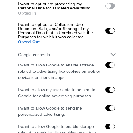
ασφάλεια αλλά και την αποτελεσματικότητα
.
I want to opt-out of processing my
Personal Data for Targeted Advertising.
Επομένως, οι Άγγλοι, έβλεπαν κάθε φάση
Opted In
χωριστά». Συμπλήρωσε τα εξής: «Θα
I want to opt-out of Collection, Use,
συνεχίσουμε να συλλέγουμε στοιχεία και 1-2
Retention, Sale, and/or Sharing of my
Personal Data that Is Unrelated with the
χρόνια μετά την έγκριση του εμβολίου, για
Purposes for which it was collected.
να είμαστε απόλυτα σίγουροι ότι έχουμε
Opted Out
στοιχεία για ένα πολύ μεγάλο χρονικό
Google consents
διάστημα, όσον αφορά στην
αποτελεσματικότητα και την ασφάλεια».
I want to allow Google to enable storage
related to advertising like cookies on web or
«
Το ρωσικό εμβόλιο, από άποψη τεχνικής,
device identifiers in apps.
είναι συμβατό με αυτό που χρησιμοποιούν τα
I want to allow my user data to be sent to
άλλα τρία εμβόλια. Έχουν δώσει και οι
Google for online advertising purposes.
Ρώσοι προκαταρκτική έγκριση, χωρίς όμως
να έχουν ολοκληρώσει τις κλινικές δοκιμές,
I want to allow Google to send me
personalized advertising.
όπως οι υπόλοιποι
», δήλωσε ο κ. Μόσιαλος
και πρόσθεσε: «Ο Ευρωπαϊκός Οργανισμός
I want to allow Google to enable storage
μπορεί να πει και "όχι" (ότι δηλαδή δεν
related to analytics like cookies on web or