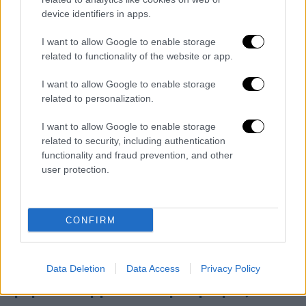
εγκρίνει τα εμβόλια), δεν μπορούμε να
device identifiers in apps.
ξέρουμε τι θα κάνουν οι ρυθμιστικές
I want to allow Google to enable storage
Αρχές».
related to functionality of the website or app.
Σε
ό,τι αφορά στις έγκυες
, ο κ. Μόσιαλος
I want to allow Google to enable storage
σημείωσε: «
Οι Άγγλοι έχουν πει ήδη ότι οι
related to personalization.
γυναίκες που είναι έγκυες δεν θα πρέπει να
I want to allow Google to enable storage
κάνουν το εμβόλιο
και αν έχουν κάνει την 1η
related to security, including authentication
δόση, θα πρέπει να περιμένουν μέχρι να
functionality and fraud prevention, and other
γεννήσουν για να κάνουν τη 2η.
Το ίδιο και
user protection.
για τα παιδιά
». Κατέληξε, λέγοντας: «
Είναι
πολύ πιθανό εντός του 2021 να έχουμε και
άλλα εμβόλια
, καθώς ακόμη 10 είναι στην
CONFIRM
τελική φάση των κλινικών δοκιμών».
Εξαδάκτυλος: Ο Άγιος Βασίλης θα
Data Deletion
Data Access
Privacy Policy
φέρει τα εμβόλια στη χώρα μας