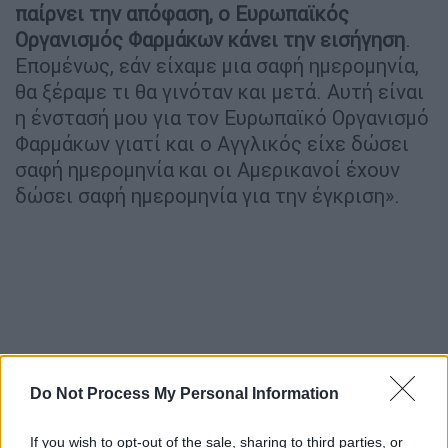
παίρνει την απόφαση, ο Ευρωπαϊκός
Οργανισμός Φαρμάκων κάνει την εισήγηση
.
Επομένως, εάν είχαμε μια σαφή ημερομηνία,
θα ξέραμε τι θα γινόταν και μετά. Αυτή είναι
η ένστασή μου για τον Ευρωπαϊκό Οργανισμό
Φαρμάκων γιατί και ο Αγγλικός είχε δώσει
σαφή ημερομηνία και οι Αμερικανοί έχουν
δώσει σαφή ημερομηνία για την έγκριση».
Do Not Process My Personal Information
If you wish to opt-out of the sale, sharing to third parties, or