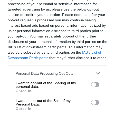
processing of your personal or sensitive information for
targeted advertising by us, please use the below opt-out
Και πρόσθεσε: «Από εκεί και πέρα,
όλοι οι
section to confirm your selection. Please note that after your
Οργανισμοί έχουν τα ίδια στοιχεία, δεν
opt-out request is processed you may continue seeing
εξετάζουν κάτι διαφορετικό, τους ίδιους
interest-based ads based on personal information utilized by
φακέλους έχουν πάρει από τις εταιρείες που
us or personal information disclosed to third parties prior to
your opt-out. You may separately opt-out of the further
έχουν παρασκευάσει εμβόλια
. Γιατί κάνουν
disclosure of your personal information by third parties on the
διαφορετικούς χρόνους; Οι Άγγλοι
IAB’s list of downstream participants. This information may
ξεκίνησαν νωρίτερα, άρχισαν να βλέπουν
also be disclosed by us to third parties on the
IAB’s List of
αυτά τα στοιχεία από τις 2 Οκτωβρίου. Δεν
Downstream Participants
that may further disclose it to other
third parties.
τα είδαν μία κι έξω, τα εξέταζαν σιγά σιγά».
Please note that this website/app uses one or more Google
Personal Data Processing Opt Outs
Αναφορικά με τις φάσεις των κλινικών
services and may gather and store information including but
not limited to your visit or usage behaviour. You may click to
I want to opt-out of the Sharing of my
δοκιμών, ο κ. Μόσιαλος σημείωσε: «
Στη
personal data.
grant or deny consent to Google and its third-party tags to
φάση 1 και 2 κοιτάμε κυρίως αν είναι
Opted In
use your data for below specified purposes in below Google
ασφαλές το εμβόλιο. Όταν βεβαιωθούμε ότι
consent section.
I want to opt-out of the Sale of my
είναι ασφαλές, τότε στη φάση 3, σε πάνω
Personal Data.
Opted In
από 40.000 εθελοντές, βλέπουμε ξανά την