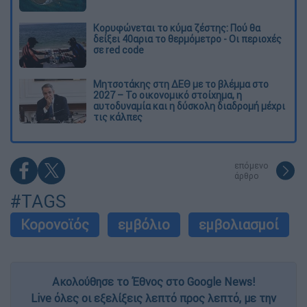
Κορυφώνεται το κύμα ζέστης: Πού θα
δείξει 40αρια το θερμόμετρο - Οι περιοχές
σε red code
Μητσοτάκης στη ΔΕΘ με το βλέμμα στο
2027 – Το οικονομικό στοίχημα, η
αυτοδυναμία και η δύσκολη διαδρομή μέχρι
τις κάλπες
επόμενο
άρθρο
#TAGS
Κορονοϊός
εμβόλιο
εμβολιασμοί
Ακολούθησε το Έθνος στο Google News!
Live όλες οι εξελίξεις λεπτό προς λεπτό, με την