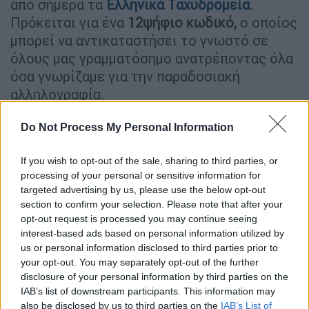
από σήμερα τα
Ελληνικά Ταχυδρομεία
.
Πρόκειται για ένα
12ψήφιο κωδικό,
ο οποίος
μπορεί να αντικαταστήσει το γνωστό σε
όλους μας γραμματόσημο ανατρέποντας όλα
όσα γνωρίζαμε για την παραδοσιακή
αλληλογραφία.
Το νέο ψηφιακό γραμματόσημο,
e
-
Stamp
,
Do Not Process My Personal Information
απευθύνεται σε ιδιώτες και μικρές
επιχειρήσεις και είναι άμεσα διαθέσιμο 24
If you wish to opt-out of the sale, sharing to third parties, or
ώρες / 7 μέρες την εβδομάδα, στον
processing of your personal or sensitive information for
targeted advertising by us, please use the below opt-out
υπολογιστή, laptop, κινητό τηλέφωνο
section to confirm your selection. Please note that after your
ή tablet.
opt-out request is processed you may continue seeing
interest-based ads based on personal information utilized by
Οπως επισημαίνουν τα ΕΛΤΑ, οι πελάτες
us or personal information disclosed to third parties prior to
μπορούν πλέον να στέλνουν την
your opt-out. You may separately opt-out of the further
αλληλογραφία τους εύκολα, άνετα και
disclosure of your personal information by third parties on the
IAB’s list of downstream participants. This information may
οποιαδήποτε ώρα, χωρίς επιπλέον κόστος
also be disclosed by us to third parties on the
IAB’s List of