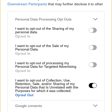
και
χωρίς να απαιτείται η επίσκεψη σε
Downstream Participants
that may further disclose it to other
ταχυδρομικό κατάστημα
. Εξοικονομούν έτσι,
third parties.
πολύτιμο χρόνο, αποκτούν ευελιξία,
Please note that this website/app uses one or more Google
Personal Data Processing Opt Outs
αποφεύγουν άσκοπες μετακινήσεις και
services and may gather and store information including but
πιθανές αναμονές.
not limited to your visit or usage behaviour. You may click to
I want to opt-out of the Sharing of my
personal data.
grant or deny consent to Google and its third-party tags to
Opted In
Η διαδικασία του
e
-
Stamp
είναι γρήγορη,
use your data for below specified purposes in below Google
απολύτως ασφαλής και ολοκληρώνεται σε 3
consent section.
I want to opt-out of the Sale of my
Personal Data.
απλά βήματα:
Opted In
Μπαίνετε στο site
e-stamp.elta.gr
ή στην
I want to opt-out of processing my
Personal Data for Targeted Advertising.
ιστοσελίδα των Ελληνικών
Opted In
Ταχυδρομείων
elta.gr
και αγοράζετε την
I want to opt-out of Collection, Use,
ποσότητα των γραμματοσήμων που
Retention, Sale, and/or Sharing of my
Personal Data that Is Unrelated with the
επιθυμείτε, με οποιαδήποτε χρεωστική
Purposes for which it was collected.
ή πιστωτική κάρτα, σε ασφαλές
Opted Out
τραπεζικό περιβάλλον.
Google consents
Αναγράφετε, καθαρά, τον 12ψηφιο