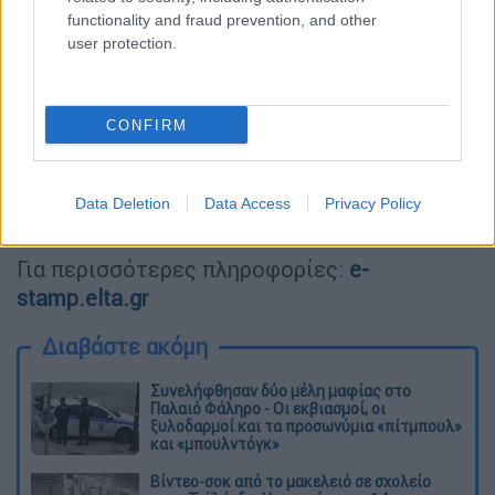
functionality and fraud prevention, and other
user protection.
video
CONFIRM
Data Deletion
Data Access
Privacy Policy
Για περισσότερες πληροφορίες:
e-
stamp.elta.gr
Διαβάστε ακόμη
Συνελήφθησαν δύο μέλη μαφίας στο
Παλαιό Φάληρο - Οι εκβιασμοί, οι
ξυλοδαρμοί και τα προσωνύμια «πίτμπουλ»
και «μπουλντόγκ»
Βίντεο-σοκ από το μακελειό σε σχολείο