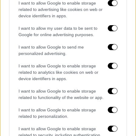
αλφαριθμητικό κωδικό στο πάνω δεξί
I want to allow Google to enable storage
related to advertising like cookies on web or
μέρος του φακέλου σας, όπου συνήθως
device identifiers in apps.
επικολλάται το γραμματόσημο.
Τοποθετείτε την αλληλογραφία σας στο
I want to allow my user data to be sent to
γραμματοκιβώτιο της γειτονιάς σας.
Google for online advertising purposes.
I want to allow Google to send me
Το ψηφιακό γραμματόσημο, δεν αντικαθιστά
personalized advertising.
το παραδοσιακό, το οποίο θα συνεχίσει να
διατίθεται. Ο κωδικός
e
-
Stamp
ισχύει για 10
I want to allow Google to enable storage
ημέρες από την ημερομηνία αγοράς του, ενώ
related to analytics like cookies on web or
device identifiers in apps.
παρέχεται η δυνατότητα ταυτόχρονης
αγοράς έως 10 κωδικών τη φορά. Αρχικά, το
I want to allow Google to enable storage
ψηφιακό γραμματόσημο θα διατίθεται μόνο
related to functionality of the website or app.
για την απλή αλληλογραφία εσωτερικού Α’
I want to allow Google to enable storage
προτεραιότητας και βάρους έως 20 γρ. με
related to personalization.
χρέωση 1,90€.
I want to allow Google to enable storage
related to security, including authentication